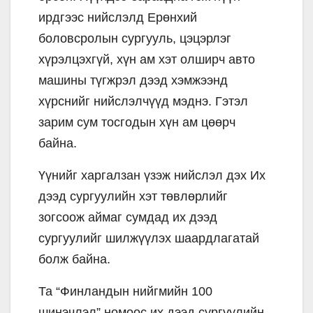
ирдгээс нийслэлд Ерөнхий
боловсролын сургууль, цэцэрлэг
хүрэлцэхгүй, хүн ам хэт олширч авто
машины түгжрэл дээд хэмжээнд
хүрснийг нийслэлчүүд мэднэ. Гэтэл
зарим сум тосгодын хүн ам цөөрч
байна.
Үүнийг харгалзан үзэж нийслэл дэх Их
дээд сургуулийн хэт төвлөрлийг
зогсоож аймаг сумдад их дээд
сургуулийг шилжүүлэх шаардлагатай
болж байна.
Та “Финландын нийгмийн 100
шинэчлэл” номоос их дээд сургуулийн