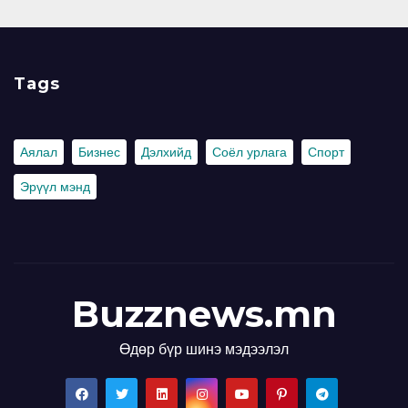
Tags
Аялал
Бизнес
Дэлхийд
Соёл урлага
Спорт
Эрүүл мэнд
Buzznews.mn
Өдөр бүр шинэ мэдээлэл