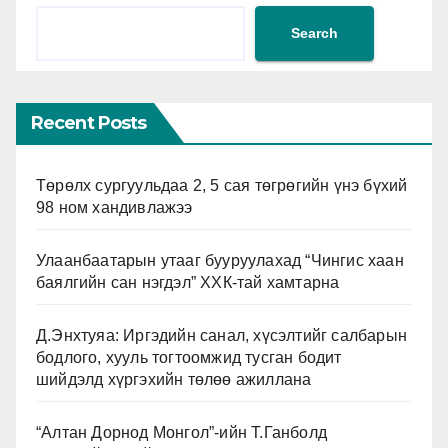
Search
Recent Posts
Төрөлх сургуульдаа 2, 5 сая төгрөгийн үнэ бүхий
98 ном хандивлажээ
Улаанбаатарын утааг бууруулахад “Чингис хаан
баялгийн сан нэгдэл” ХХК-тай хамтарна
Д.Энхтуяа: Иргэдийн санал, хүсэлтийг салбарын
бодлого, хууль тогтоомжид тусган бодит
шийдэлд хүргэхийн төлөө ажиллана
“Алтан Дорнод Монгол”-ийн Т.Ганболд