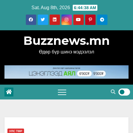
Skip
Sat. Aug 8th, 2026
6:44:38 AM
to
content
Buzznews.mn
Өдөр бүр шинэ мэдээлэл
УЛС ТӨР