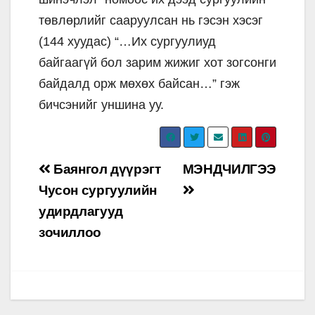
төвлөрлийг сааруулсан нь гэсэн хэсэг
(144 хуудас) “…Их сургуулиуд
байгаагүй бол зарим жижиг хот зогсонги
байдалд орж мөхөх байсан…” гэж
бичсэнийг уншина уу.
Post
Баянгол дүүрэгт
МЭНДЧИЛГЭЭ
navigation
Чусон сургуулийн
удирдлагууд
зочиллоо