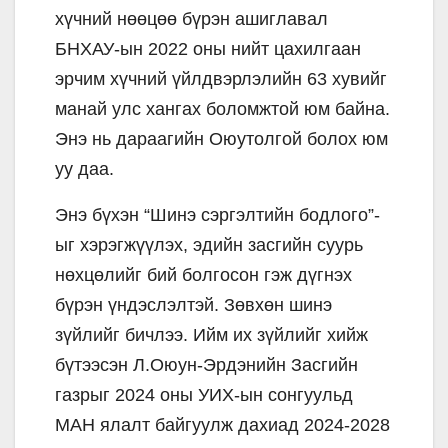
хүчний нөөцөө бүрэн ашиглавал
БНХАУ-ын 2022 оны нийт цахилгаан
эрчим хүчний үйлдвэрлэлийн 63 хувийг
манай улс хангах боломжтой юм байна.
Энэ нь дараагийн Оюутолгой болох юм
уу даа.
Энэ бүхэн “Шинэ сэргэлтийн бодлого”-
ыг хэрэгжүүлэх, эдийн засгийн суурь
нөхцөлийг бий болгосон гэж дүгнэх
бүрэн үндэслэлтэй. Зөвхөн шинэ
зүйлийг бичлээ. Ийм их зүйлийг хийж
бүтээсэн Л.Оюун-Эрдэнийн Засгийн
газрыг 2024 оны УИХ-ын сонгуульд
МАН ялалт байгуулж дахиад 2024-2028