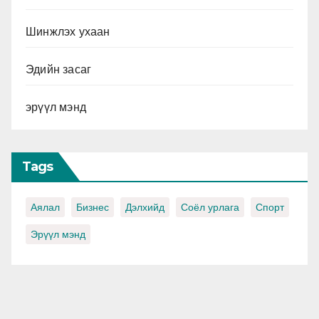
Шинжлэх ухаан
Эдийн засаг
эрүүл мэнд
Tags
Аялал
Бизнес
Дэлхийд
Соёл урлага
Спорт
Эрүүл мэнд