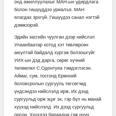
онд ажиллуулахыг МАН-ын удирдлага
болон гишүүддээ уриалъя. МАН
ялагдах эрхгүй. Гишүүдээ санал нэгтэй
дэмжээрэй.
Эдийн засгийн чуулган дээр нийслэл
Улаанбаатар хотод хэт төвлөрсөн
аюултай байдалд хүргэж болзошгүйг
УИХ-ын дэд дарга, сөрөг хүчний
төлөөлөл С.Одонтуяа тэмдэглэсэн.
Аймаг, сум, тосгонд Ерөнхий
боловсролын сургууль төгсөгчид
үндсэндээ нийслэлд ирж, Их дээд
сургуульд орж эцэг эх, гэр бүл нь манай
хүүхэд нийслэлд Их дээд сургуульд
орсон. Хүүхдээ бараадна гэж нүүн