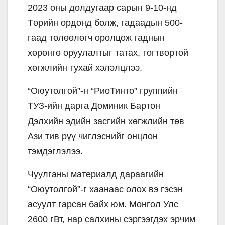
2023 оны долдугаар сарын 9-10-нд
Төрийн ордонд болж, гадаадын 500-
гаад төлөөлөгч оролцож гаднын
хөрөнгө оруулалтыг татах, тогтвортой
хөгжлийн тухай хэлэлцлээ.
“Оюутолгой”-н “РиоТинто” группийн
ТУЗ-ийн дарга Доминик Бартон
Дэлхийн эдийн засгийн хөгжлийн төв
Ази тив рүү чиглэснийг онцлон
тэмдэглэлээ.
Чуулганы материалд дараагийн
“Оюутолгой”-г хаанаас олох вэ гэсэн
асуулт гарсан байх юм. Монгол Улс
2600 гВт, нар салхины сэргээгдэх эрчим