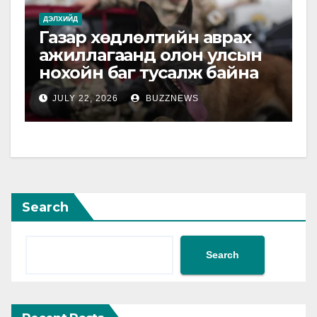
ДЭЛХИЙД
Газар хөдлөлтийн аврах
ажиллагаанд олон улсын
нохойн баг тусалж байна
JULY 22, 2026
BUZZNEWS
Search
Search