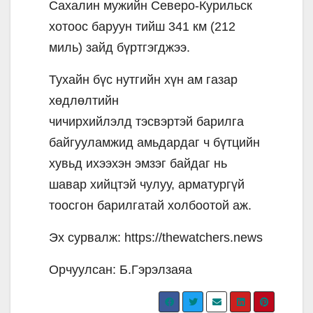
Сахалин мужийн Северо-Курильск
хотоос баруун тийш 341 км (212
миль) зайд бүртгэгджээ.
Тухайн бүс нутгийн хүн ам газар
хөдлөлтийн
чичирхийлэлд тэсвэртэй барилга
байгууламжид амьдардаг ч бүтцийн
хувьд ихээхэн эмзэг байдаг нь
шавар хийцтэй чулуу, арматургүй
тоосгон барилгатай холбоотой аж.
Эх сурвалж: https://thewatchers.news
Орчуулсан: Б.Гэрэлзаяа