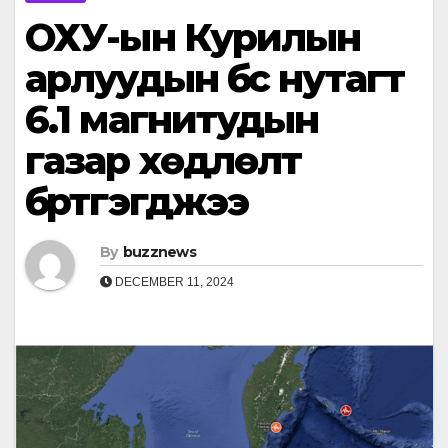
ОХУ-ын Курилын
арлуудын бүс нутагт
6.1 магнитудын
газар хөдлөлт
бүртгэгджээ
By
buzznews
DECEMBER 11, 2024