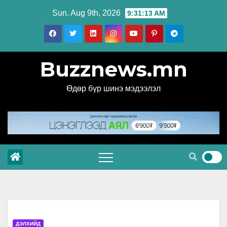
Skip
Sun. Aug 9th, 2026
9:31:14 AM
to
content
Buzznews.mn
Өдөр бүр шинэ мэдээлэл
ДЭЛХИЙД