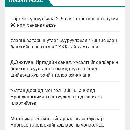
Recent Posts
Төрөлх сургуульдаа 2, 5 сая төгрөгийн үнэ бүхий
98 ном хандивлажээ
Улаанбаатарын утааг бууруулахад “Чингис хаан
баялгийн сан нэгдэл” ХХК-тай хамтарна
Д.Энхтуяа: Иргэдийн санал, хүсэлтийг салбарын
бодлого, хууль тогтоомжид тусган бодит
шийдэлд хүргэхийн төлөө ажиллана
“Алтан Дорнод Монгол”-ийн Т.Ганболд
Ерөнхийлөгчийн сонгуульд нэр дэвшихээ
илэрхийлэв.
Мотоциклтэй эмэгтэйг араас нь зориудаар
мөргөсөн жолоочийг ажлаас нь чөлөөлжээ