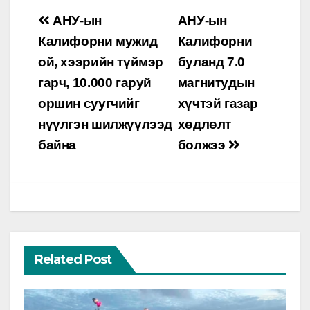
Post
АНУ-ын
АНУ-ын
navigation
Калифорни мужид
Калифорни
ой, хээрийн түймэр
буланд 7.0
гарч, 10.000 гаруй
магнитудын
оршин суугчийг
хүчтэй газар
нүүлгэн шилжүүлээд
хөдлөлт
байна
болжээ
Related Post