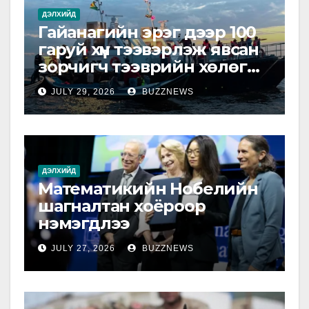
ДЭЛХИЙД
Гайанагийн эрэг дээр 100
гаруй хүн тээвэрлэж явсан
зорчигч тээврийн хөлөг
живжээ
JULY 29, 2026
BUZZNEWS
ДЭЛХИЙД
Математикийн Нобелийн
шагналтан хоёроор
нэмэгдлээ
JULY 27, 2026
BUZZNEWS