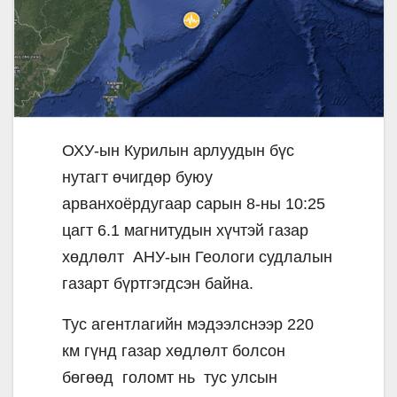
ОХУ-ын Курилын арлуудын бүс
нутагт өчигдөр буюу
арванхоёрдугаар сарын 8-ны 10:25
цагт 6.1 магнитудын хүчтэй газар
хөдлөлт АНУ-ын Геологи судлалын
газарт бүртгэгдсэн байна.
Тус агентлагийн мэдээлснээр 220
км гүнд газар хөдлөлт болсон
бөгөөд голомт нь тус улсын