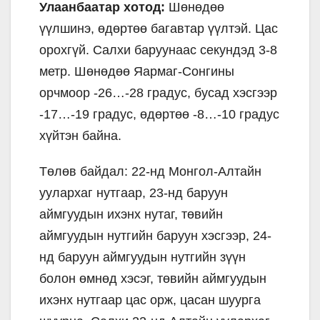
Улаанбаатар хотод:
Шөнөдөө
үүлшинэ, өдөртөө багавтар үүлтэй. Цас
орохгүй. Салхи баруунаас секундэд 3-8
метр. Шөнөдөө Яармаг-Сонгины
орчмоор -26…-28 градус, бусад хэсгээр
-17…-19 градус, өдөртөө -8…-10 градус
хүйтэн байна.
Төлөв байдал: 22-нд Монгол-Алтайн
уулархаг нутгаар, 23-нд баруун
аймгуудын ихэнх нутаг, төвийн
аймгуудын нутгийн баруун хэсгээр, 24-
нд баруун аймгуудын нутгийн зүүн
болон өмнөд хэсэг, төвийн аймгуудын
ихэнх нутгаар цас орж, цасан шуурга