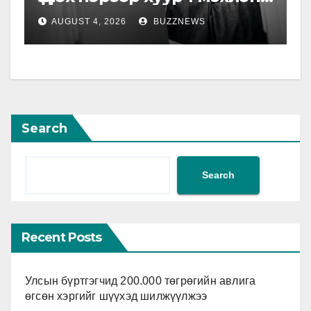
бусдад зуучлан биеийг нь
AUGUST 4, 2026
BUZZNEWS
үнэлүүлжээ
Search
Search
Recent Posts
Улсын бүртгэгчид 200.000 төгрөгийн авлига
өгсөн хэргийг шүүхэд шилжүүлжээ