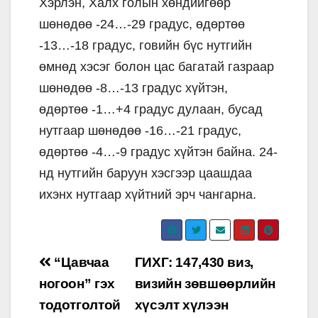
Хэрлэн, Халх голын хөндийгөөр
шөнөдөө -24…-29 градус, өдөртөө
-13…-18 градус, говийн бүс нутгийн
өмнөд хэсэг болон цас багатай газраар
шөнөдөө -8…-13 градус хүйтэн,
өдөртөө -1…+4 градус дулаан, бусад
нутгаар шөнөдөө -16…-21 градус,
өдөртөө -4…-9 градус хүйтэн байна. 24-
нд нутгийн баруун хэсгээр цаашдаа
ихэнх нутгаар хүйтний эрч чангарна.
Post
“Цавчаа
ГИХГ: 147,430 виз,
navigation
ногоон” гэх
визийн зөвшөөрлийн
тодотголтой
хүсэлт хүлээн