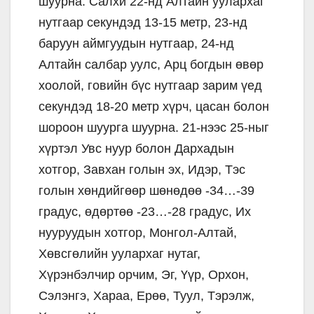
шуурна. Салхи 22-нд Алтайн уулархаг
нутгаар секундэд 13-15 метр, 23-нд
баруун аймгуудын нутгаар, 24-нд
Алтайн салбар уулс, Арц богдын өвөр
хоолой, говийн бүс нутгаар зарим үед
секундэд 18-20 метр хүрч, цасан болон
шороон шуурга шуурна. 21-нээс 25-ныг
хүртэл Увс нуур болон Дархадын
хотгор, Завхан голын эх, Идэр, Тэс
голын хөндийгөөр шөнөдөө -34…-39
градус, өдөртөө -23…-28 градус, Их
нууруудын хотгор, Монгол-Алтай,
Хөвсгөлийн уулархаг нутаг,
Хүрэнбэлчир орчим, Эг, Үүр, Орхон,
Сэлэнгэ, Хараа, Ерөө, Туул, Тэрэлж,