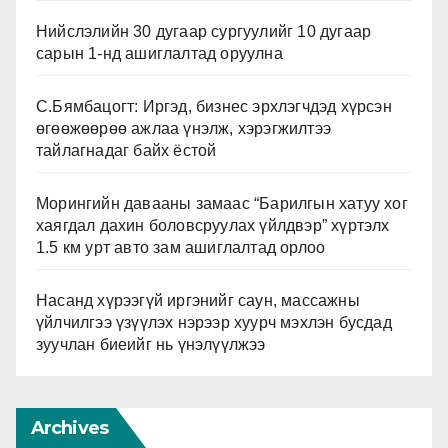
Нийслэлийн 30 дугаар сургуулийг 10 дугаар
сарын 1-нд ашиглалтад оруулна
С.Бямбацогт: Иргэд, бизнес эрхлэгчдэд хүрсэн
өгөөжөөрөө ажлаа үнэлж, хэрэгжилтээ
тайлагнадаг байх ёстой
Морингийн давааны замаас “Барилгын хатуу хог
хаягдал дахин боловсруулах үйлдвэр” хүртэлх
1.5 км урт авто зам ашиглалтад орлоо
Насанд хүрээгүй иргэнийг саун, массажны
үйлчилгээ үзүүлэх нэрээр хуурч мэхлэн бусдад
зуучлан биеийг нь үнэлүүлжээ
Archives