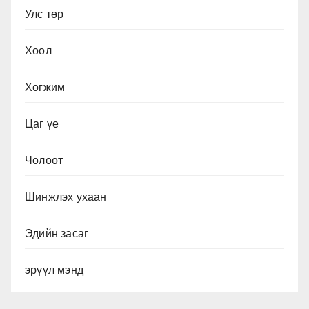
Улс төр
Хоол
Хөгжим
Цаг үе
Чөлөөт
Шинжлэх ухаан
Эдийн засаг
эрүүл мэнд