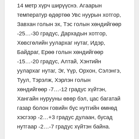
14 метр хүрч ширүүснэ. Агаарын
температур өдөртөө Увс нуурын хотгор,
Завхан голын эх, Тэс голын хөндийгөөр
-25…-30 градус, Дархадын хотгор,
Хөвсгөлийн уулархаг нутаг, Идэр,
Байдраг, Ерөө голын хөндийгөөр
-15…-20 градус, Алтай, Хэнтийн
уулархаг нутаг, Эг, Үүр, Орхон, Сэлэнгэ,
Туул, Тэрэлж, Хэрлэн голын
хөндийгөөр -7…-12 градус хүйтэн,
Хангайн нурууны өвөр бэл, цас багатай
газар болон говийн бүс нутгийн өмнөд
хэсгээр -2…+3 градус дулаан, бусад
нутгаар -2…-7 градус хүйтэн байна.