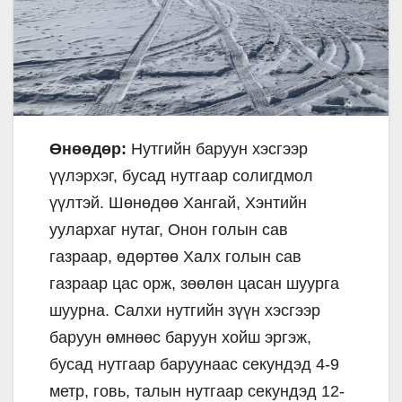
Өнөөдөр:
Нутгийн баруун хэсгээр
үүлэрхэг, бусад нутгаар солигдмол
үүлтэй. Шөнөдөө Хангай, Хэнтийн
уулархаг нутаг, Онон голын сав
газраар, өдөртөө Халх голын сав
газраар цас орж, зөөлөн цасан шуурга
шуурна. Салхи нутгийн зүүн хэсгээр
баруун өмнөөс баруун хойш эргэж,
бусад нутгаар баруунаас секундэд 4-9
метр, говь, талын нутгаар секундэд 12-