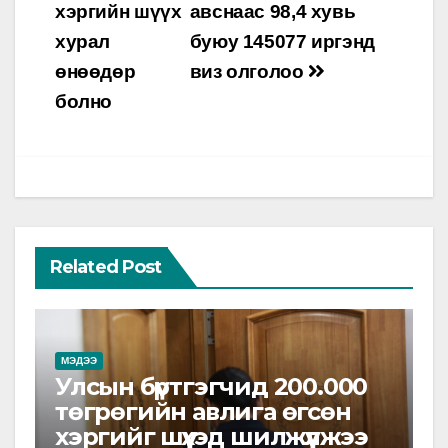
хэргийн шүүх
авснаас 98,4 хувь
хурал
буюу 145077 иргэнд
өнөөдөр
виз олголоо
болно
Related Post
МЭДЭЭ
Улсын бүртгэгчид 200.000
төгрөгийн авлига өгсөн
хэргийг шүүхэд шилжүүлжээ