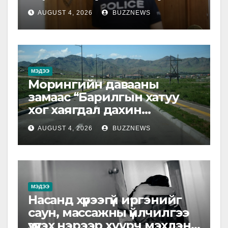
AUGUST 4, 2026
BUZZNEWS
МЭДЭЭ
Морингийн давааны
замаас “Барилгын хатуу
хог хаягдал дахин
боловсруулах үйлдвэр”
AUGUST 4, 2026
BUZZNEWS
хүртэлх 1.5 км урт авто зам
ашиглалтад орлоо
МЭДЭЭ
Насанд хүрээгүй иргэнийг
саун, массажны үйлчилгээ
үзүүлэх нэрээр хуурч мэхлэн