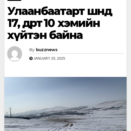
Улаанбаатарт шөндөө
17, өдөртөө 10 хэмийн
хүйтэн байна
By
buzznews
JANUARY 20, 2025