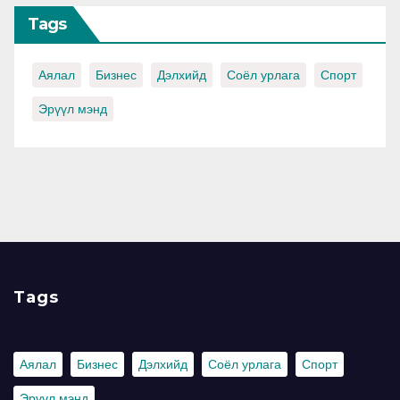
Tags
Аялал
Бизнес
Дэлхийд
Соёл урлага
Спорт
Эрүүл мэнд
Tags
Аялал
Бизнес
Дэлхийд
Соёл урлага
Спорт
Эрүүл мэнд