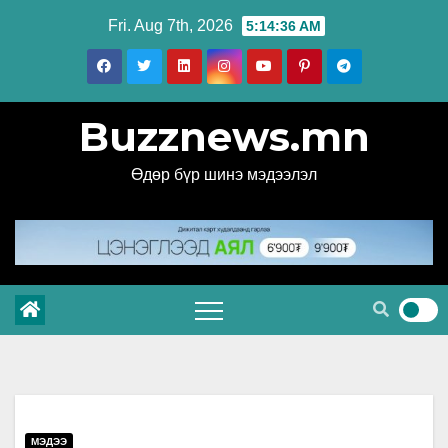
Skip
Fri. Aug 7th, 2026
5:14:37 AM
to
content
Buzznews.mn
Өдөр бүр шинэ мэдээлэл
МЭДЭЭ