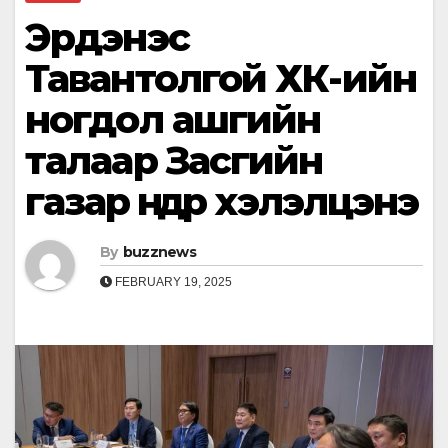
Эрдэнэс
Тавантолгой ХК-ийн
ногдол ашгийн
талаар Засгийн
газар өнөөдөр хэлэлцэнэ
By
buzznews
FEBRUARY 19, 2025