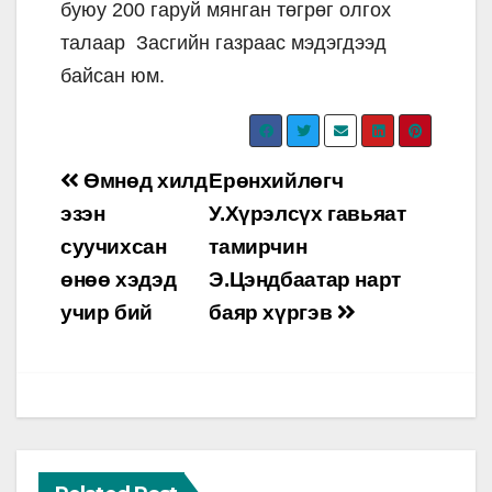
буюу 200 гаруй мянган төгрөг олгох
талаар Засгийн газраас мэдэгдээд
байсан юм.
Post
Өмнөд хилд
Ерөнхийлөгч
navigation
эзэн
У.Хүрэлсүх гавьяат
суучихсан
тамирчин
өнөө хэдэд
Э.Цэндбаатар нарт
учир бий
баяр хүргэв