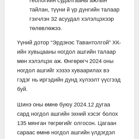
геологийн судалгааны ажлын
тайлан, түүни й үр дүнгийн талаар
гэхчлэн 32 асуудал хэлэлцэхээр
төлөвлөжээ.
Үүний дотор “Эрдэнэс Тавантолгой” ХК-
ийн хувьцааны ногдол ашгийн талаар
мөн хэлэлцэх аж. Өнгөрөгч 2024 оны
ногдол ашгийг хэзээ хуваарилах вэ
гэдэг нь иргэдийн дунд хүлээлт үүсгээд
буй.
Шинэ оны өмнө буюу 2024.12 дугаа
сард ногдол ашгийн эхний хэсэг болох
135 мянган төгрөгийг олгосон. Цагаан
сараас өмнө ногдол ашгийн үлдэгдэл