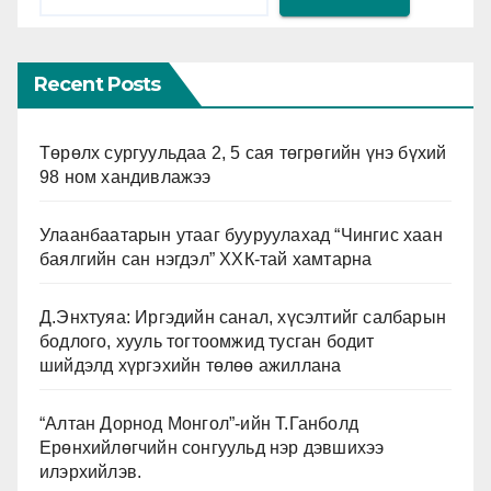
Recent Posts
Төрөлх сургуульдаа 2, 5 сая төгрөгийн үнэ бүхий
98 ном хандивлажээ
Улаанбаатарын утааг бууруулахад “Чингис хаан
баялгийн сан нэгдэл” ХХК-тай хамтарна
Д.Энхтуяа: Иргэдийн санал, хүсэлтийг салбарын
бодлого, хууль тогтоомжид тусган бодит
шийдэлд хүргэхийн төлөө ажиллана
“Алтан Дорнод Монгол”-ийн Т.Ганболд
Ерөнхийлөгчийн сонгуульд нэр дэвшихээ
илэрхийлэв.