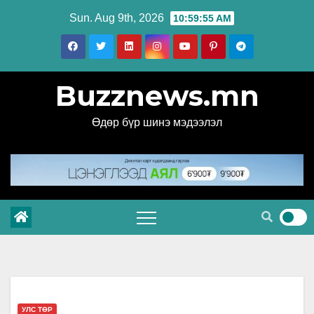
Skip
Sun. Aug 9th, 2026
10:59:56 AM
to
content
Buzznews.mn
Өдөр бүр шинэ мэдээлэл
УЛС ТӨР