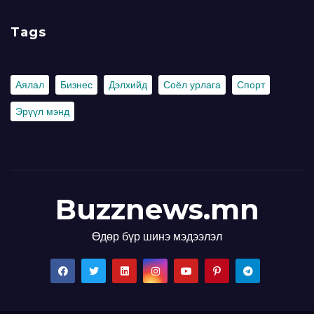
Tags
Аялал
Бизнес
Дэлхийд
Соёл урлага
Спорт
Эрүүл мэнд
Buzznews.mn
Өдөр бүр шинэ мэдээлэл