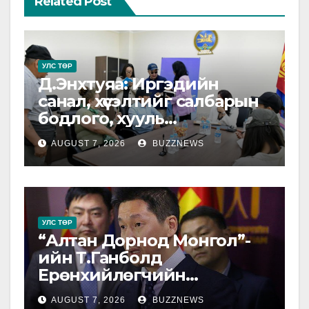
Related Post
УЛС ТӨР
Д.Энхтуяа: Иргэдийн
санал, хүсэлтийг салбарын
бодлого, хууль
тогтоомжид тусган бодит
AUGUST 7, 2026
BUZZNEWS
шийдэлд хүргэхийн төлөө
ажиллана
УЛС ТӨР
“Алтан Дорнод Монгол”-
ийн Т.Ганболд
Ерөнхийлөгчийн
сонгуульд нэр дэвшихээ
AUGUST 7, 2026
BUZZNEWS