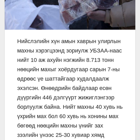
Нийслэлийн хүн амын хаврын улирлын
махны хэрэгцээнд зориулж УБЗАА-наас
нийт 10 аж ахуйн нэгжийн 8.713 тонн
нөөцийн махыг хоёрдугаар сарын 7-ны
өдрөөс үе шаттайгаар худалдаалж
эхэлсэн. Өнөөдрийн байдлаар есөн
дүүргийн 446 дэлгүүрт жижиглэнгээр
борлуулж байна. Нийт махны 40 хувь нь
үхрийн мах бол 60 хувь нь хонины мах
бөгөөд нөөцийн махны үнийг зах
зээлийн үнээс 25-30 хувиар хямд