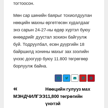
тогтоосон.
Мөн сар шинийн баярыг тохиолдуулан
нөөцийн махны өргөтгөсөн худалдааг
энэ сарын 24-27-ны өдөр хүртэл буюу
өнөөдрийг дуустал зохион байгуулж
буй. Тодруулбал, есөн дүүргийн 18
байршилд хонины махыг зах зээлийн
үнээс доогуур буюу 11.800 төгрөгөөр
борлуулж байна.
Post
Нөөцийн гулууз мах
navigation
МЭНДЧИЛГЭЭ
11,800 төгрөгийн
үнэтэй