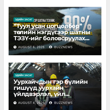
ЭДИЙН ЗАСАГ
“Туул усан цогцолбор”
төслийн нэгдүгээр шатны
ТЭЗҮ-ийг боловсруулах
ажил 90 хувийн
AUGUST 6, 2026
BUZZNEWS
гүйцэтгэлтэй байна
ЭДИЙН ЗАСАГ
Уурхайчдын гэр бүлийн
гишүүд уурхайн
үйлдвэрлэл, үйл
ажиллагаатай танилцлаа
AUGUST 4, 2026
BUZZNEWS