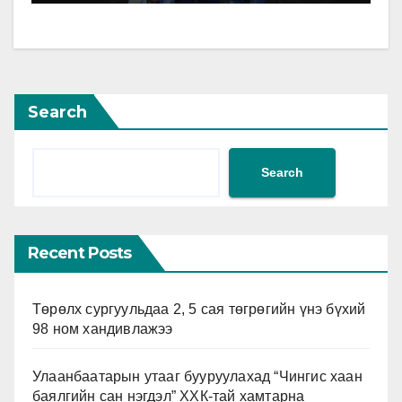
Search
Search
Recent Posts
Төрөлх сургуульдаа 2, 5 сая төгрөгийн үнэ бүхий
98 ном хандивлажээ
Улаанбаатарын утааг бууруулахад “Чингис хаан
баялгийн сан нэгдэл” ХХК-тай хамтарна