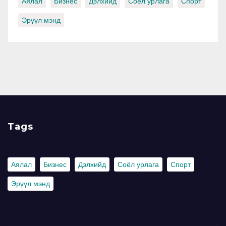
Аялал
Бизнес
Дэлхийд
Соёл урлага
Спорт
Эрүүл мэнд
Tags
Аялал
Бизнес
Дэлхийд
Соёл урлага
Спорт
Эрүүл мэнд