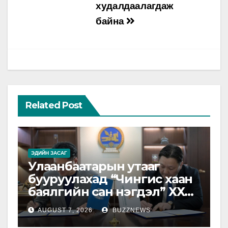
худалдаалагдаж
байна
Related Post
ЭДИЙН ЗАСАГ
Улаанбаатарын утааг
бууруулахад “Чингис хаан
баялгийн сан нэгдэл” ХХК-
тай хамтарна
AUGUST 7, 2026
BUZZNEWS