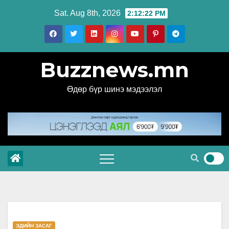
Skip
Sat. Aug 8th, 2026
2:12:23 PM
to
content
Buzznews.mn
Өдөр бүр шинэ мэдээлэл
ЭДИЙН ЗАСАГ