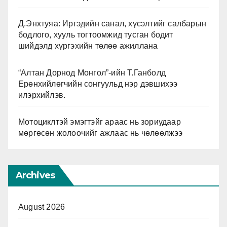
Д.Энхтуяа: Иргэдийн санал, хүсэлтийг салбарын
бодлого, хууль тогтоомжид тусган бодит
шийдэлд хүргэхийн төлөө ажиллана
“Алтан Дорнод Монгол”-ийн Т.Ганболд
Ерөнхийлөгчийн сонгуульд нэр дэвшихээ
илэрхийлэв.
Мотоциклтэй эмэгтэйг араас нь зориудаар
мөргөсөн жолоочийг ажлаас нь чөлөөлжээ
Archives
August 2026