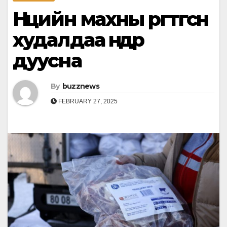
Нөөцийн махны өргөтгөсөн
худалдаа өнөөдөр
дуусна
By
buzznews
FEBRUARY 27, 2025