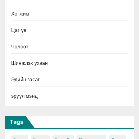
Хөгжим
Цаг үе
Чөлөөт
Шинжлэх ухаан
Эдийн засаг
эрүүл мэнд
Tags