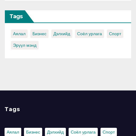
Tags
Аялал
Бизнес
Дэлхийд
Соёл урлага
Спорт
Эрүүл мэнд
Tags
Аялал
Бизнес
Дэлхийд
Соёл урлага
Спорт