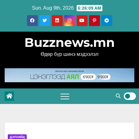
Skip
Sun. Aug 9th, 2026
6:26:09 AM
to
content
Buzznews.mn
Өдөр бүр шинэ мэдээлэл
ДЭЛХИЙД