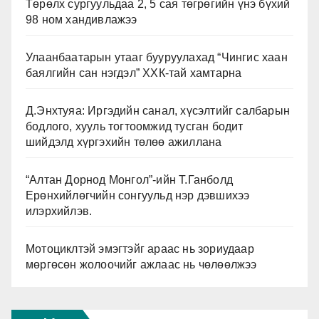
Төрөлх сургуульдаа 2, 5 сая төгрөгийн үнэ бүхий
98 ном хандивлажээ
Улаанбаатарын утааг бууруулахад “Чингис хаан
баялгийн сан нэгдэл” ХХК-тай хамтарна
Д.Энхтуяа: Иргэдийн санал, хүсэлтийг салбарын
бодлого, хууль тогтоомжид тусган бодит
шийдэлд хүргэхийн төлөө ажиллана
“Алтан Дорнод Монгол”-ийн Т.Ганболд
Ерөнхийлөгчийн сонгуульд нэр дэвшихээ
илэрхийлэв.
Мотоциклтэй эмэгтэйг араас нь зориудаар
мөргөсөн жолоочийг ажлаас нь чөлөөлжээ