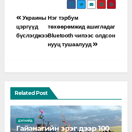
Post
Украины
Нэг тэрбум
navigation
цэргүүд
төхөөрөмжид ашигладаг
бүслэгджээ
Bluetooth чипээс олдсон
нууц тушаалууд
Related Post
ДЭЛХИЙД
Гайанагийн эрэг дээр 100