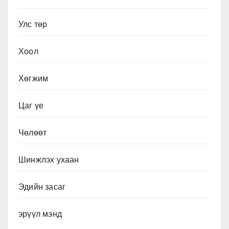
Улс төр
Хоол
Хөгжим
Цаг үе
Чөлөөт
Шинжлэх ухаан
Эдийн засаг
эрүүл мэнд