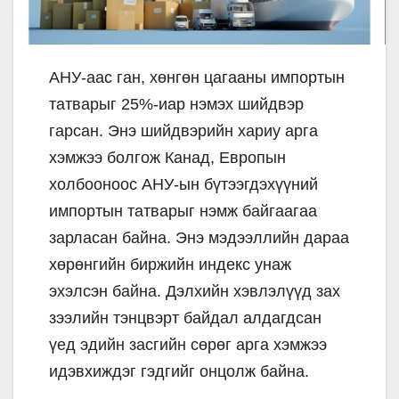
АНУ-аас ган, хөнгөн цагааны импортын
татварыг 25%-иар нэмэх шийдвэр
гарсан. Энэ шийдвэрийн хариу арга
хэмжээ болгож Канад, Европын
холбооноос АНУ-ын бүтээгдэхүүний
импортын татварыг нэмж байгаагаа
зарласан байна. Энэ мэдээллийн дараа
хөрөнгийн биржийн индекс унаж
эхэлсэн байна. Дэлхийн хэвлэлүүд зах
зээлийн тэнцвэрт байдал алдагдсан
үед эдийн засгийн сөрөг арга хэмжээ
идэвхиждэг гэдгийг онцолж байна.