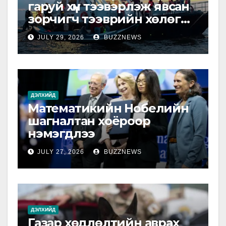
гаруй хүн тээвэрлэж явсан
зорчигч тээврийн хөлөг
живжээ
JULY 29, 2026
BUZZNEWS
ДЭЛХИЙД
Математикийн Нобелийн
шагналтан хоёроор
нэмэгдлээ
JULY 27, 2026
BUZZNEWS
ДЭЛХИЙД
Газар хөдлөлтийн аврах