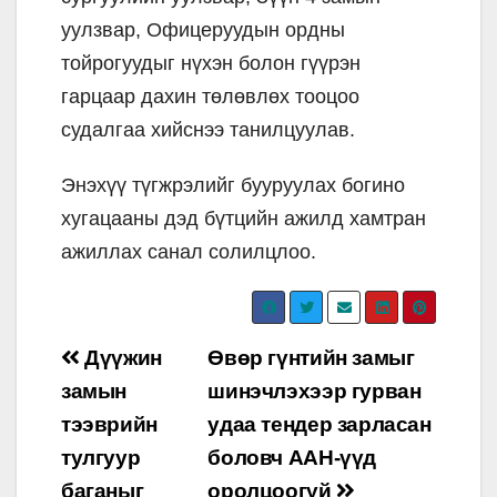
уулзвар, Офицеруудын ордны
тойрогуудыг нүхэн болон гүүрэн
гарцаар дахин төлөвлөх тооцоо
судалгаа хийснээ танилцуулав.
Энэхүү түгжрэлийг бууруулах богино
хугацааны дэд бүтцийн ажилд хамтран
ажиллах санал солилцлоо.
Post
Дүүжин
Өвөр гүнтийн замыг
navigation
замын
шинэчлэхээр гурван
тээврийн
удаа тендер зарласан
тулгуур
боловч ААН-үүд
баганыг
оролцоогүй