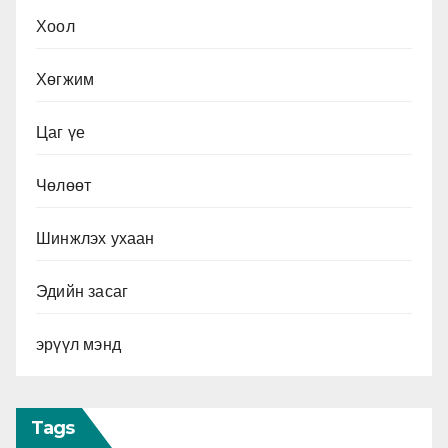
Хоол
Хөгжим
Цаг үе
Чөлөөт
Шинжлэх ухаан
Эдийн засаг
эрүүл мэнд
Tags