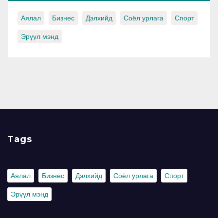
Аялал
Бизнес
Дэлхийд
Соёл урлага
Спорт
Эрүүл мэнд
Tags
Аялал
Бизнес
Дэлхийд
Соёл урлага
Спорт
Эрүүл мэнд