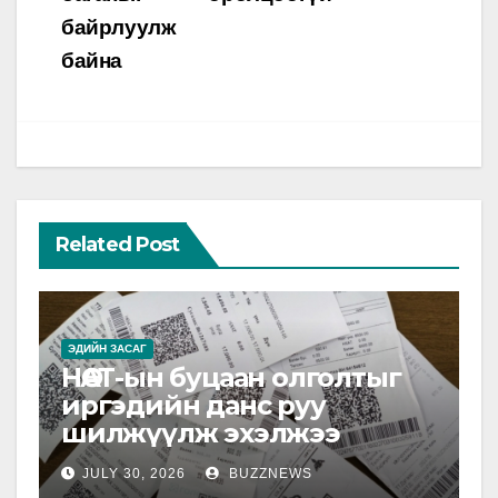
байрлуулж
байна
Related Post
ЭДИЙН ЗАСАГ
НӨАТ-ын буцаан олголтыг
иргэдийн данс руу
шилжүүлж эхэлжээ
JULY 30, 2026
BUZZNEWS