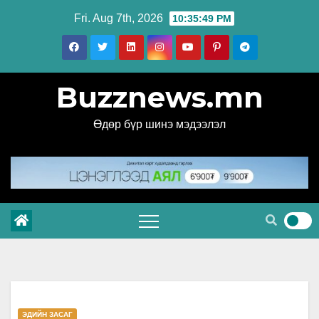
Skip
Fri. Aug 7th, 2026
10:35:50 PM
to
content
Buzznews.mn
Өдөр бүр шинэ мэдээлэл
ЭДИЙН ЗАСАГ