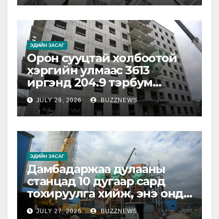
ЭДИЙН ЗАСАГ
Орон сууцтай холбоотой
хэргийн улмаас 3613
иргэнд 204.9 тэрбум
төгрөгийн хохирол
JULY 29, 2026
BUZZNEWS
учирчээ
ЭДИЙН ЗАСАГ
Дамбадаржаа дулааны
станцад 10 дугаар сард
тохируулга хийж, энэ онд
ашиглалтад оруулна
JULY 27, 2026
BUZZNEWS