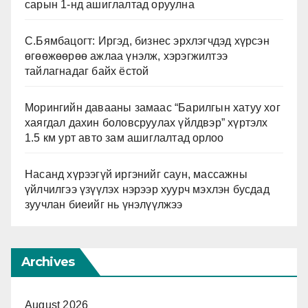
сарын 1-нд ашиглалтад оруулна
С.Бямбацогт: Иргэд, бизнес эрхлэгчдэд хүрсэн
өгөөжөөрөө ажлаа үнэлж, хэрэгжилтээ
тайлагнадаг байх ёстой
Морингийн давааны замаас “Барилгын хатуу хог
хаягдал дахин боловсруулах үйлдвэр” хүртэлх
1.5 км урт авто зам ашиглалтад орлоо
Насанд хүрээгүй иргэнийг саун, массажны
үйлчилгээ үзүүлэх нэрээр хуурч мэхлэн бусдад
зуучлан биеийг нь үнэлүүлжээ
Archives
August 2026