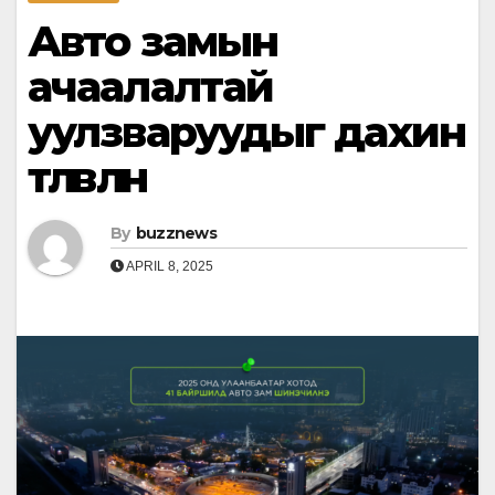
Авто замын
ачаалалтай
уулзваруудыг дахин
төлөвлөнө
By
buzznews
APRIL 8, 2025