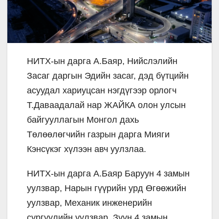
НИТХ-ын дарга А.Баяр, Нийслэлийн
Засаг даргын Эдийн засаг, дэд бүтцийн
асуудал хариуцсан нэгдүгээр орлогч
Т.Даваадалай нар ЖАЙКА олон улсын
байгууллагын Монгол дахь
Төлөөлөгчийн газрын дарга Мияги
Кэнсүкэг хүлээн авч уулзлаа.
НИТХ-ын дарга А.Баяр Баруун 4 замын
уулзвар, Нарын гүүрийн урд Өгөөжийн
уулзвар, Механик инженерийн
сургуулийн уулзвар, Зүүн 4 замын