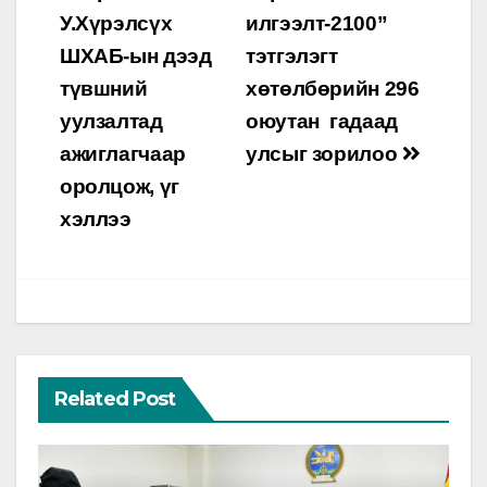
navigation
У.Хүрэлсүх
илгээлт-2100”
ШХАБ-ын дээд
тэтгэлэгт
түвшний
хөтөлбөрийн 296
уулзалтад
оюутан гадаад
ажиглагчаар
улсыг зорилоо
оролцож, үг
хэллээ
Related Post