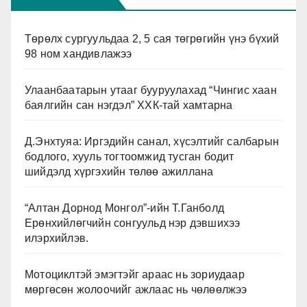
Төрөлх сургуульдаа 2, 5 сая төгрөгийн үнэ бүхий
98 ном хандивлажээ
Улаанбаатарын утааг бууруулахад “Чингис хаан
баялгийн сан нэгдэл” ХХК-тай хамтарна
Д.Энхтуяа: Иргэдийн санал, хүсэлтийг салбарын
бодлого, хууль тогтоомжид тусган бодит
шийдэлд хүргэхийн төлөө ажиллана
“Алтан Дорнод Монгол”-ийн Т.Ганболд
Ерөнхийлөгчийн сонгуульд нэр дэвшихээ
илэрхийлэв.
Мотоциклтэй эмэгтэйг араас нь зориудаар
мөргөсөн жолоочийг ажлаас нь чөлөөлжээ