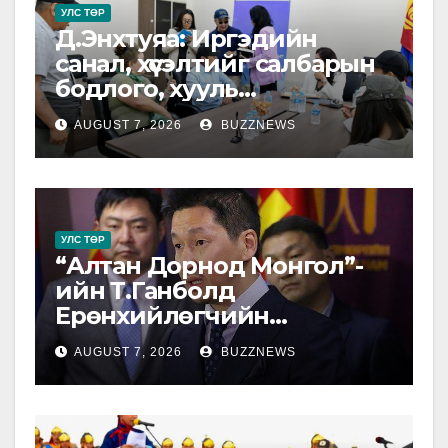
УЛС ТӨР
Д.Энхтуяа: Иргэдийн
санал, хүсэлтийг салбарын
бодлого, хууль
тогтоомжид тусган бодит
AUGUST 7, 2026
BUZZNEWS
шийдэлд хүргэхийн төлөө
ажиллана
УЛС ТӨР
“Алтан Дорнод Монгол”-
ийн Т.Ганболд
Ерөнхийлөгчийн
сонгуульд нэр дэвшихээ
AUGUST 7, 2026
BUZZNEWS
илэрхийлэв.