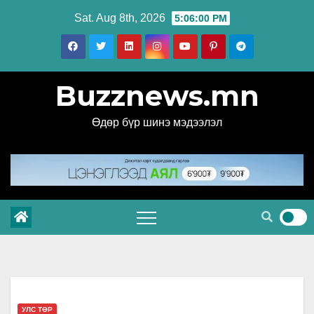
Skip
Sat. Aug 8th, 2026
5:06:01 PM
to
content
Buzznews.mn
Өдөр бүр шинэ мэдээлэл
УЛС ТӨР