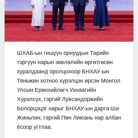
ШХАБ-ын гишүүн орнуудын Төрийн
тэргүүн нарын зөвлөлийн өргөтгөсөн
хуралдаанд оролцохоор БНХАУ-ын
Тяньжин хотноо хүрэлцэн ирсэн Монгол
Улсын Ерөнхийлөгч Ухнаагийн
Хүрэлсүх, гэргий Лувсандоржийн
Болорцэцэг нарыг БНХАУ-ын дарга Ши
Жиньпин, гэргий Пөн Лиюань нар албан
ёсоор угтлаа.