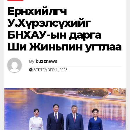
Ерөнхийлөгч
У.Хүрэлсүхийг
БНХАУ-ын дарга
Ши Жиньпин угтлаа
By
buzznews
SEPTEMBER 1, 2025