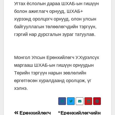
Угтах ёслолын дараа ШХАБ-ын гишүүн
болон ажиглагч орнууд, ШХАБ+
хүрээнд оролцогч орнууд, олон улсын
байгууллагын төлөөлөгчдийн тэргүүн,
гэргий нар дурсгалын зураг татуулав.
Монгол Улсын Ерөнхийлөгч У.Хүрэлсүх
маргааш ШХАБ-ын гишүүн орнуудын
Төрийн тэргүүн нарын зөвлөлийн
өргөтгөсөн хуралдаанд оролцож, үг
хэлнэ.
Post
Ерөнхийлөгч
“Ерөнхийлөгчийн