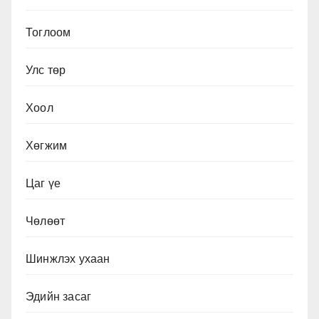
Тоглоом
Улс төр
Хоол
Хөгжим
Цаг үе
Чөлөөт
Шинжлэх ухаан
Эдийн засаг