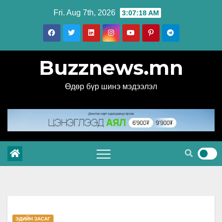
Skip
Fri. Aug 7th, 2026
3:07:18 AM
to
content
Buzznews.mn
Өдөр бүр шинэ мэдээлэл
ЭДИЙН ЗАСАГ