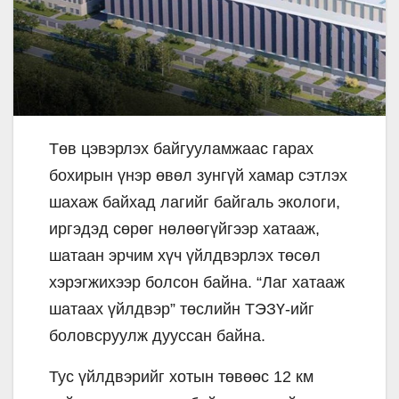
Төв цэвэрлэх байгууламжаас гарах
бохирын үнэр өвөл зунгүй хамар сэтлэх
шахаж байхад лагийг байгаль экологи,
иргэдэд сөрөг нөлөөгүйгээр хатааж,
шатаан эрчим хүч үйлдвэрлэх төсөл
хэрэгжихээр болсон байна. “Лаг хатааж
шатаах үйлдвэр” төслийн ТЭЗҮ-ийг
боловсруулж дууссан байна.
Тус үйлдвэрийг хотын төвөөс 12 км