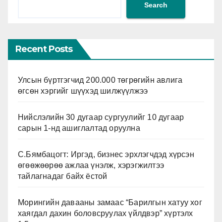
Search
Recent Posts
Улсын бүртгэгчид 200.000 төгрөгийн авлига
өгсөн хэргийг шүүхэд шилжүүлжээ
Нийслэлийн 30 дугаар сургуулийг 10 дугаар
сарын 1-нд ашиглалтад оруулна
С.Бямбацогт: Иргэд, бизнес эрхлэгчдэд хүрсэн
өгөөжөөрөө ажлаа үнэлж, хэрэгжилтээ
тайлагнадаг байх ёстой
Морингийн давааны замаас “Барилгын хатуу хог
хаягдал дахин боловсруулах үйлдвэр” хүртэлх