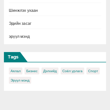
Шинжлэх ухаан
Эдийн засаг
эрүүл мэнд
Tags
Аялал
Бизнес
Дэлхийд
Соёл урлага
Спорт
Эрүүл мэнд