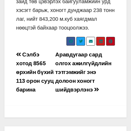
зайд төв цэвэрлэх байгууламжийн урд
хэсэгт барьж, хоногт дунджаар 238 тонн
лаг, нийт 843,200 м.куб хаягдмал
нөөцтэй байхаар тооцоолжээ.
Post
Сэлбэ
Аравдугаар сард
navigation
хотод 8565
олгох ажилгүйдлийн
өрхийн бүхий
тэтгэмжийг энэ
113 орон сууц
долоон хоногт
барина
шийдвэрлэнэ