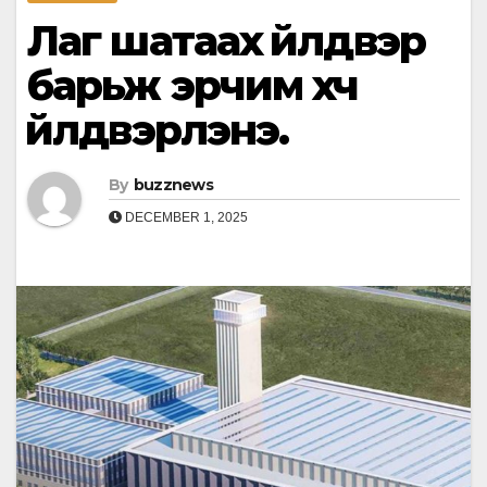
Лаг шатаах үйлдвэр
барьж эрчим хүч
үйлдвэрлэнэ.
By
buzznews
DECEMBER 1, 2025