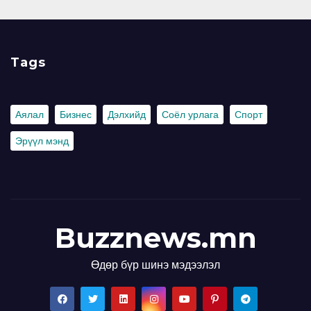
Tags
Аялал
Бизнес
Дэлхийд
Соёл урлага
Спорт
Эрүүл мэнд
Buzznews.mn
Өдөр бүр шинэ мэдээлэл