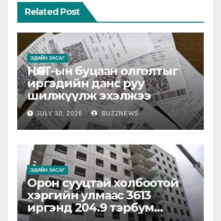
Related Post
ЭДИЙН ЗАСАГ
НӨАТ-ын буцаан олголтыг
иргэдийн данс руу
шилжүүлж эхэлжээ
JULY 30, 2026
BUZZNEWS
ЭДИЙН ЗАСАГ
Орон сууцтай холбоотой
хэргийн улмаас 3613
иргэнд 204.9 тэрбум
төгрөгийн хохирол