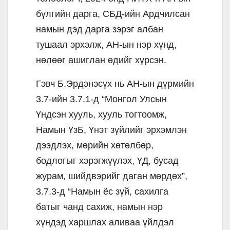
бүлгийн дарга, СБД-ийн Ардчилсан
намын дэд дарга зэрэг албан
тушаал эрхэлж, АН-ын нэр хүнд,
нөлөөг ашиглан өдийг хүрсэн.
Гэвч Б.Эрдэнэсүх нь АН-ын дүрмийн
3.7-ийн 3.7.1-д “Монгол Улсын
Үндсэн хууль, хууль тогтоомж,
Намын ҮзБ, Үнэт зүйлийг эрхэмлэн
дээдлэх, мөрийн хөтөлбөр,
бодлогыг хэрэгжүүлэх, ҮД, бусад
журам, шийдвэрийг даган мөрдөх”,
3.7.3-д “Намын ёс зүй, сахилга
батыг чанд сахиж, намын нэр
хүндэд харшлах аливаа үйлдэл