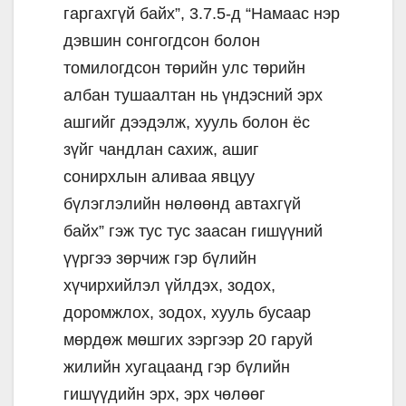
гаргахгүй байх”, 3.7.5-д “Намаас нэр
дэвшин сонгогдсон болон
томилогдсон төрийн улс төрийн
албан тушаалтан нь үндэсний эрх
ашгийг дээдэлж, хууль болон ёс
зүйг чандлан сахиж, ашиг
сонирхлын аливаа явцуу
бүлэглэлийн нөлөөнд автахгүй
байх” гэж тус тус заасан гишүүний
үүргээ зөрчиж гэр бүлийн
хүчирхийлэл үйлдэх, зодох,
доромжлох, зодох, хууль бусаар
мөрдөж мөшгих зэргээр 20 гаруй
жилийн хугацаанд гэр бүлийн
гишүүдийн эрх, эрх чөлөөг