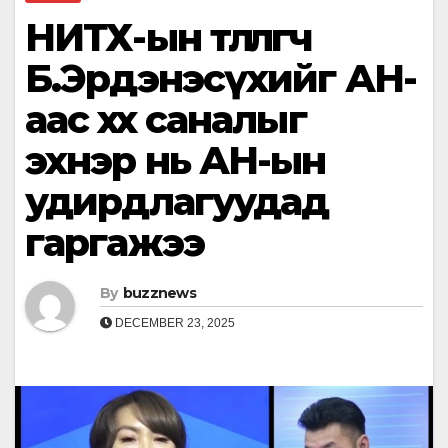
НИТХ-ын төлөөлөгч
Б.Эрдэнэсүхийг АН-
аас хөөх саналыг
эхнэр нь АН-ын
удирдлагуудад
гаргажээ
By
buzznews
DECEMBER 23, 2025