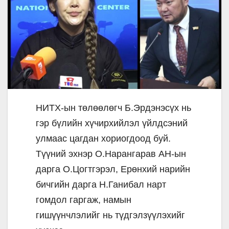
НИТХ-ын төлөөлөгч Б.Эрдэнэсүх нь
гэр бүлийн хүчирхийлэл үйлдсэний
улмаас цагдан хориогдоод буй.
Түүний эхнэр О.Нарангарав АН-ын
дарга О.Цогтгэрэл, Ерөнхий нарийн
бичгийн дарга Н.Ганибал нарт
гомдол гаргаж, намын
гишүүнчлэлийг нь түдгэлзүүлэхийг