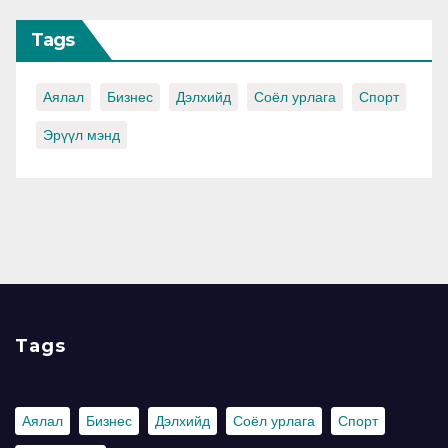
Tags
Аялал
Бизнес
Дэлхийд
Соёл урлага
Спорт
Эрүүл мэнд
Tags
Аялал
Бизнес
Дэлхийд
Соёл урлага
Спорт