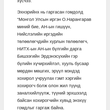
хүсчээ.
Эхнэрийнх нь гаргасан гомдолд
“Монгол Улсын иргэн О.Нарангарав
миний бие, АН-ын гишүүн,
Нийслэлийн иргэдийн
төлөөлөгчдийн хурлын төлөөлөгч,
НИТХ-ын АН-ын бүлгийн дарга
Бишээгийн Эрдэнэсүхийн гэр
бүлийн хүчирхийлэл, хууль бусаар
мөрдөн мөшгих, эрүүл мэндэд
хохирол учруулах гэмт хэргийн
хохирогч болж олон жил түүнд
заналхийлүүлж, түүний эрхшээлд
байсан хохирогчийн хувьд энэхүү
гомдлыг гаргаж байна.