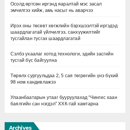
Осолд өртсөн иргэнд яаралтай мэс засал
эмчилгээ хийж, амь насыг нь аварчээ
Ирэх оны төсөвт хөгжлийн бэрхшээлтэй иргэдэд
шаардлагатай үйлчилгээ, санхүүжилтийг
тусгайлан тусгах шаардлагатай
Сэлбэ ухаалаг хотод технологи, эдийн засгийн
тусгай бүс байгуулна
Төрөлх сургуульдаа 2, 5 сая төгрөгийн үнэ бүхий
98 ном хандивлажээ
Улаанбаатарын утааг бууруулахад “Чингис хаан
баялгийн сан нэгдэл” ХХК-тай хамтарна
Archives