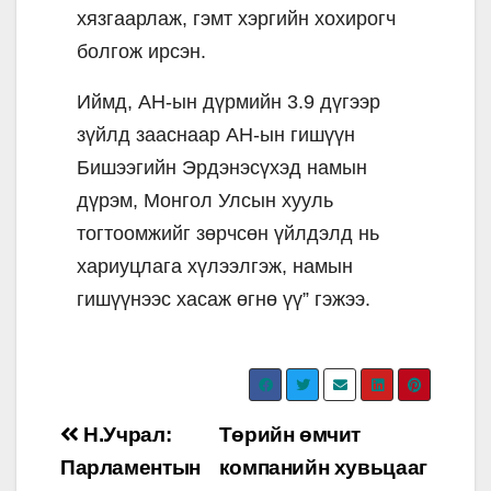
хязгаарлаж, гэмт хэргийн хохирогч
болгож ирсэн.
Иймд, АН-ын дүрмийн 3.9 дүгээр
зүйлд зааснаар АН-ын гишүүн
Бишээгийн Эрдэнэсүхэд намын
дүрэм, Монгол Улсын хууль
тогтоомжийг зөрчсөн үйлдэлд нь
хариуцлага хүлээлгэж, намын
гишүүнээс хасаж өгнө үү” гэжээ.
Post
Н.Учрал:
Төрийн өмчит
navigation
Парламентын
компанийн хувьцааг