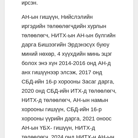
ирсэн.
АН-ын гишүүн, Нийслэлийн
иргэдийн төлөөлөгчдийн хурлын
төлөөлөгч, НИТХ-ын АН-ын бүлгийн
дарга Бишээгийн Эрдэнэсүх буюу
миний нөхөр, 4 хүүхдийн минь эцэг
болох энэ хүн 2014-2016 онд АН-д
анх гишүүнээр элсэж, 2017 онд
СБД-ийн 16-р хорооны Засаг дарга,
2020 онд СБД-ийн ИТХ-д төлөөлөгч,
НИТХ-д төлөөлөгч, АН-ын намын
хорооны гишүүн, СБД-ийн 16-р
хорооны үүрийн дарга, 2021 оноос
АН-ын ҮБХ- гишүүн, НИТХ-д
төлөөлөгч, 2024 онд НИТХ-н АН-ын