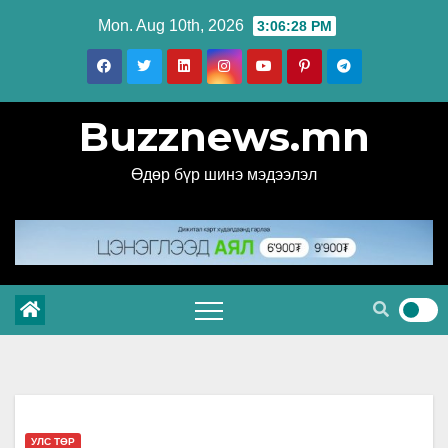
Skip
Mon. Aug 10th, 2026
3:06:29 PM
to
content
Buzznews.mn
Өдөр бүр шинэ мэдээлэл
УЛС ТӨР