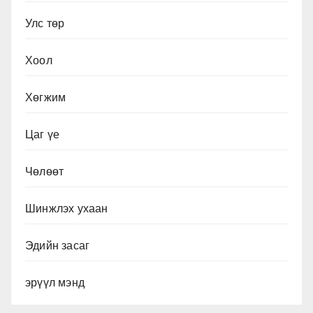
Улс төр
Хоол
Хөгжим
Цаг үе
Чөлөөт
Шинжлэх ухаан
Эдийн засаг
эрүүл мэнд