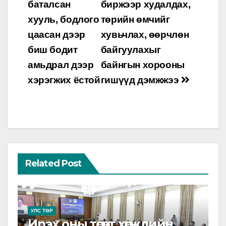
баталсан
биржээр худалдах,
хууль, бодлого
төрийн өмчийг
цаасан дээр
хувьчлах, өөрчлөн
биш бодит
байгуулахыг
амьдрал дээр
байнгын хорооны
хэрэгжих ёстой
гишүүд дэмжжээ
Related Post
УЛС ТӨР
Ирэх оны төсөвт хөгжлийн