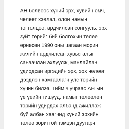
АН болвоос хүний эрх, хувийн өмч,
чөлөөт хэвлэл, олон намын
тогтолцоо, ардчилсан сонгууль, эрх
зүйт төрийг бий болгохын төлөө
өрнөсөн 1990 оны цагаан морин
жилийн ардчилсан хувьсгалыг
санаачлан эхлүүлж, манлайлан
удирдсан иргэдийн эрх, эрх чөлөөг
дээдлэн хамгаалагч улс төрийн
хүчин билээ. Тийм ч учраас АН-ын
үе үеийн гишүүд, намыг төлөөлөн
төрийн удирдах албанд ажиллаж
буй албан хаагчид хүний эрхийн
төлөө зоригтой тэмцэн дуугарч