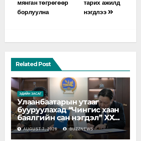
мянган төгрөгөөр
тарих ажилд
борлуулна
нэгдлээ
Related Post
ЭДИЙН ЗАСАГ
Улаанбаатарын утааг
бууруулахад “Чингис хаан
баялгийн сан нэгдэл” ХХК-
тай хамтарна
AUGUST 7, 2026
BUZZNEWS