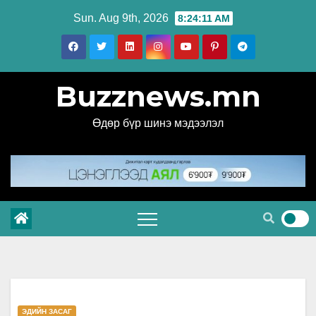
Skip
Sun. Aug 9th, 2026
8:24:12 AM
to
content
Buzznews.mn
Өдөр бүр шинэ мэдээлэл
ЭДИЙН ЗАСАГ