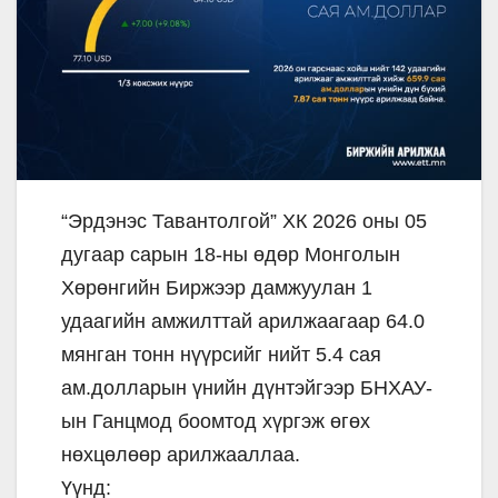
“Эрдэнэс Тавантолгой” ХК 2026 оны 05
дугаар сарын 18-ны өдөр Монголын
Хөрөнгийн Биржээр дамжуулан 1
удаагийн амжилттай арилжаагаар 64.0
мянган тонн нүүрсийг нийт 5.4 сая
ам.долларын үнийн дүнтэйгээр БНХАУ-
ын Ганцмод боомтод хүргэж өгөх
нөхцөлөөр арилжааллаа.
Үүнд: