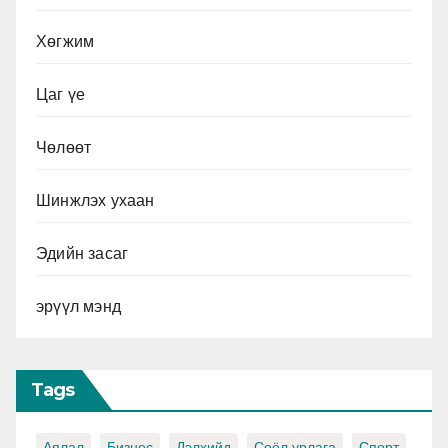
Хөгжим
Цаг үе
Чөлөөт
Шинжлэх ухаан
Эдийн засаг
эрүүл мэнд
Tags
Аялал
Бизнес
Дэлхийд
Соёл урлага
Спорт