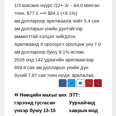
1/3 коксжих нүүрс /22+-3/ – 64.0 мянган
тонн, $77.1 ⟶ $84.1 (+9.1%)
ам.доллароор арилжаалж нийт 5.4 сая
ам.долларын үнийн дүнтэйгээр
амжилттай хэлцэл хийгдлээ.
Арилжаанд 4 оролцогч оролцож үнэ 7.0
ам.доллароор буюу 9.1% өслөө.
2026 онд 142 удаагийн арилжаагаар
659.9 сая ам.долларын үнийн дүн
бүхий 7.87 сая тонн нүүрс арилжлаа.
Post
Нөөцийн махыг анх
ЭТТ:
navigation
гэрээнд тусгасан
Уурхайчид
үнээр буюу 13-15
хаврын мод