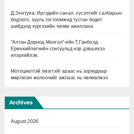
Д.Энхтуяа: Иргэдийн санал, хүсэлтийг салбарын
бодлого, хууль тогтоомжид тусган бодит
шийдэлд хүргэхийн төлөө ажиллана
“Алтан Дорнод Монгол”-ийн Т.Ганболд
Ерөнхийлөгчийн сонгуульд нэр дэвшихээ
илэрхийлэв.
Мотоциклтэй эмэгтэйг араас нь зориудаар
мөргөсөн жолоочийг ажлаас нь чөлөөлжээ
Archives
August 2026