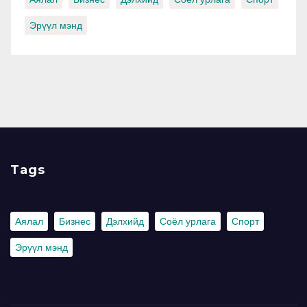
Эрүүл мэнд
Tags
Аялал
Бизнес
Дэлхийд
Соёл урлага
Спорт
Эрүүл мэнд