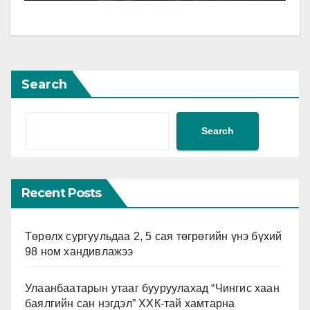
Search
Search
Recent Posts
Төрөлх сургуульдаа 2, 5 сая төгрөгийн үнэ бүхий
98 ном хандивлажээ
Улаанбаатарын утааг бууруулахад “Чингис хаан
баялгийн сан нэгдэл” ХХК-тай хамтарна