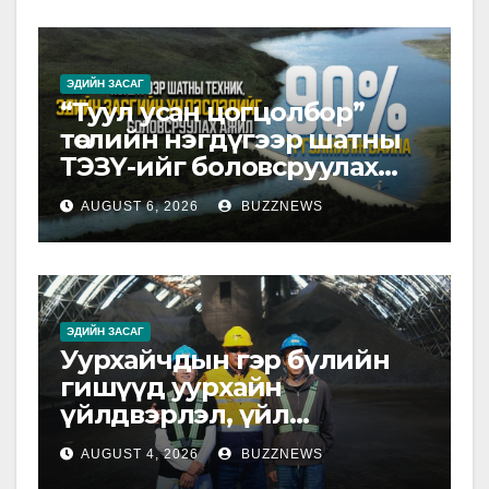
ЭДИЙН ЗАСАГ
“Туул усан цогцолбор”
төслийн нэгдүгээр шатны
ТЭЗҮ-ийг боловсруулах
ажил 90 хувийн
AUGUST 6, 2026
BUZZNEWS
гүйцэтгэлтэй байна
ЭДИЙН ЗАСАГ
Уурхайчдын гэр бүлийн
гишүүд уурхайн
үйлдвэрлэл, үйл
ажиллагаатай танилцлаа
AUGUST 4, 2026
BUZZNEWS