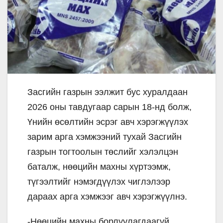
Засгийн газрын ээлжит бус хуралдаан
2026 оны тавдугаар сарын 18-нд болж,
Үнийн өсөлтийн эсрэг авч хэрэгжүүлэх
зарим арга хэмжээний тухай Засгийн
газрын тогтоолын төслийг хэлэлцэн
баталж, нөөцийн махны хүртээмж,
түгээлтийг нэмэгдүүлэх чиглэлээр
дараах арга хэмжээг авч хэрэгжүүлнэ.
-Нөөцийн махны борлуулагдаагүй