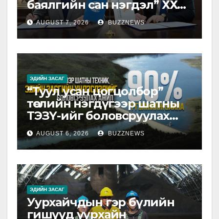
баялгийн сан нэгдэл” ХХК-
тай хамтарна
AUGUST 7, 2026
BUZZNEWS
ЭДИЙН ЗАСАГ
“Туул усан цогцолбор”
төслийн нэгдүгээр шатны
ТЭЗҮ-ийг боловсруулах
ажил 90 хувийн
AUGUST 6, 2026
BUZZNEWS
гүйцэтгэлтэй байна
ЭДИЙН ЗАСАГ
Уурхайчдын гэр бүлийн
гишүүд уурхайн