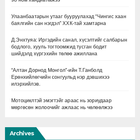
Улаанбаатарын утааг бууруулахад “Чингис хаан
баялгийн сан нэгдэл” ХХК-тай хамтарна
Д.Энхтуяа: Иргэдийн санал, хүсэлтийг салбарын
бодлого, хууль тогтоомжид тусган бодит
шийдэлд хүргэхийн төлөө ажиллана
“Алтан Дорнод Монгол”-ийн Т.Ганболд
Ерөнхийлөгчийн сонгуульд нэр дэвшихээ
илэрхийлэв.
Мотоциклтэй эмэгтэйг араас нь зориудаар
мөргөсөн жолоочийг ажлаас нь чөлөөлжээ
Archives