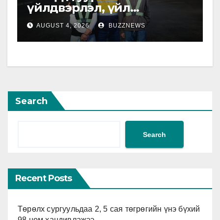
үйлдвэрлэл, үйл
ажиллагаатай танилцлаа
AUGUST 4, 2026
BUZZNEWS
Search
Search
Recent Posts
Төрөлх сургуульдаа 2, 5 сая төгрөгийн үнэ бүхий
98 ном хандивлажээ