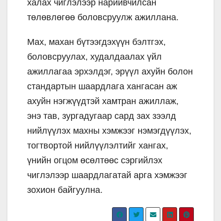
халах чиглэлээр нарийвчилсан
төлөвлөгөө боловсруулж ажиллана.
Max, махан бүтээгдэхүүн бэлтгэх,
боловсруулах, худалдаалах үйл
ажиллагаа эрхэлдэг, эрүүл ахуйн болон
стандартын шаардлага хангасан аж
ахуйн нэгжүүдтэй хамтран ажиллаж,
энэ тав, зургадугаар сард зах зээлд
нийлүүлэх махны хэмжээг нэмэгдүүлэх,
тогтвортой нийлүүлэлтийг хангах,
үнийн огцом өсөлтөөс сэргийлэх
чиглэлээр шаардлагатай арга хэмжээг
зохион байгуулна.