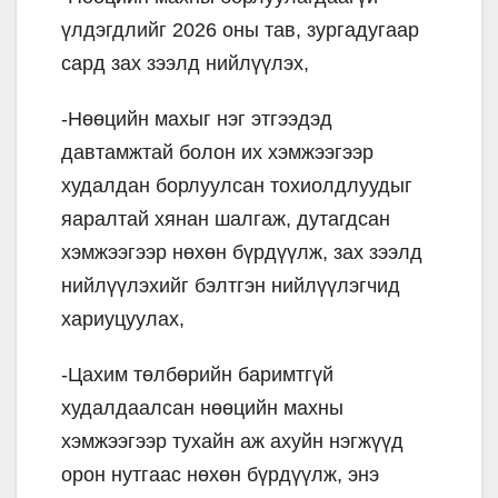
үлдэгдлийг 2026 оны тав, зургадугаар
сард зах зээлд нийлүүлэх,
-Нөөцийн махыг нэг этгээдэд
давтамжтай болон их хэмжээгээр
худалдан борлуулсан тохиолдлуудыг
яаралтай хянан шалгаж, дутагдсан
хэмжээгээр нөхөн бүрдүүлж, зах зээлд
нийлүүлэхийг бэлтгэн нийлүүлэгчид
хариуцуулах,
-Цахим төлбөрийн баримтгүй
худалдаалсан нөөцийн махны
хэмжээгээр тухайн аж ахуйн нэгжүүд
орон нутгаас нөхөн бүрдүүлж, энэ