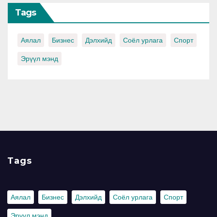
Tags
Аялал
Бизнес
Дэлхийд
Соёл урлага
Спорт
Эрүүл мэнд
Tags
Аялал
Бизнес
Дэлхийд
Соёл урлага
Спорт
Эрүүл мэнд