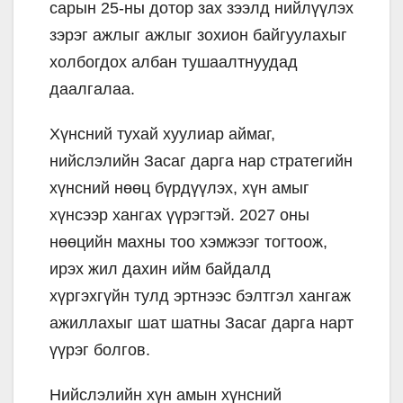
сарын 25-ны дотор зах зээлд нийлүүлэх
зэрэг ажлыг ажлыг зохион байгуулахыг
холбогдох албан тушаалтнуудад
даалгалаа.
Хүнсний тухай хуулиар аймаг,
нийслэлийн Засаг дарга нар стратегийн
хүнсний нөөц бүрдүүлэх, хүн амыг
хүнсээр хангах үүрэгтэй. 2027 оны
нөөцийн махны тоо хэмжээг тогтоож,
ирэх жил дахин ийм байдалд
хүргэхгүйн тулд эртнээс бэлтгэл хангаж
ажиллахыг шат шатны Засаг дарга нарт
үүрэг болгов.
Нийслэлийн хүн амын хүнсний