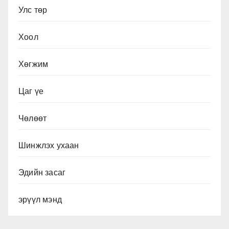
Улс төр
Хоол
Хөгжим
Цаг үе
Чөлөөт
Шинжлэх ухаан
Эдийн засаг
эрүүл мэнд