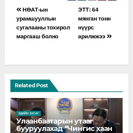
Post
НӨАТ-ын
ЭТТ: 64
navigation
урамшууллын
мянган тонн
сугалааны тохирол
нүүрс
маргааш болно
арилжжээ
Related Post
ЭДИЙН ЗАСАГ
Улаанбаатарын утааг
бууруулахад “Чингис хаан