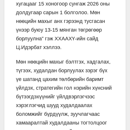
хугацааг 15 хоногоор сунгаж 2026 оны
долдугаар сарын 1 болголоо. Мөн
нөөцийн махыг анх гэрээнд тусгасан
үнээр буюу 13-15 мянган төгрөгөөр
борлуулна” гэж ХХААХҮ-ийн сайд
Ц.Идэрбат хэллээ.
Мөн нөөцийн махыг бэлтгэх, хадгалах,
түгээх, худалдан борлуулах зэрэг бүх
үе шатанд цахим төлбөрийн баримт
үйлдэх, стратегийн гол нэрийн хүнсний
бүтээгдэхүүнийг үйлдвэрлэгчээс
хэрэглэгчид шууд худалдаалах
боломжийг бүрдүүлж, зуучлагчаас
хамааралтай худалдааны тогтолцоог