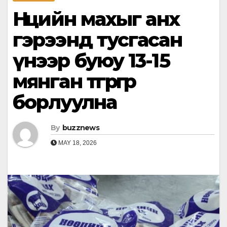
Нөөцийн махыг анх
гэрээнд тусгасан
үнээр буюу 13-15
мянган төгрөгөөр
борлуулна
By
buzznews
MAY 18, 2026