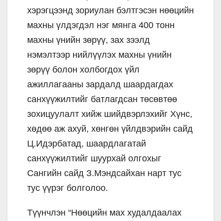
хэрэгцээнд зориулан бэлтгэсэн нөөцийн
махны үлдэгдэл нэг мянга 400 тонн
махны үнийн зөрүү, зах зээлд
нэмэлтээр нийлүүлэх махны үнийн
зөрүү болон холбогдох үйл
ажиллагааны зардалд шаардагдах
санхүүжилтийг батлагдсан төсөвтөө
зохицуулалт хийж шийдвэрлэхийг Хүнс,
хөдөө аж ахуй, хөнгөн үйлдвэрийн сайд
Ц.Идэрбатад, шаардлагатай
санхүүжилтийг шуурхай олгохыг
Сангийн сайд З.Мэндсайхан нарт тус
тус үүрэг болголоо.
Түүнчлэн “Нөөцийн мах худалдаалах