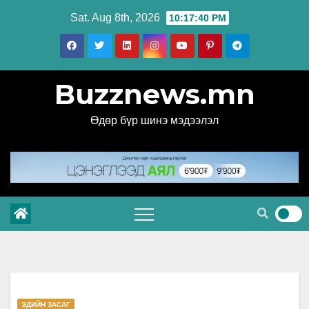
Skip
Sat. Aug 8th, 2026
10:17:41 PM
to
content
Buzznews.mn
Өдөр бүр шинэ мэдээлэл
ЭДИЙН ЗАСАГ