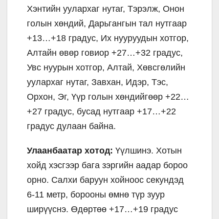
Хэнтийн уулархаг нутаг, Тэрэлж, Онон
голын хөндий, Дарьгангын тал нутгаар
+13…+18 градус, Их нууруудын хотгор,
Алтайн өвөр говиор +27…+32 градус,
Увс нуурын хотгор, Алтай, Хөвсгөлийн
уулархаг нутаг, Завхан, Идэр, Тэс,
Орхон, Эг, Үүр голын хөндийгөөр +22…
+27 градус, бусад нутгаар +17…+22
градус дулаан байна.
Улаанбаатар хотод:
Үүлшинэ. Хотын
хойд хэсгээр бага зэргийн аадар бороо
орно. Салхи баруун хойноос секундэд
6-11 метр, борооны өмнө түр зуур
ширүүснэ. Өдөртөө +17…+19 градус