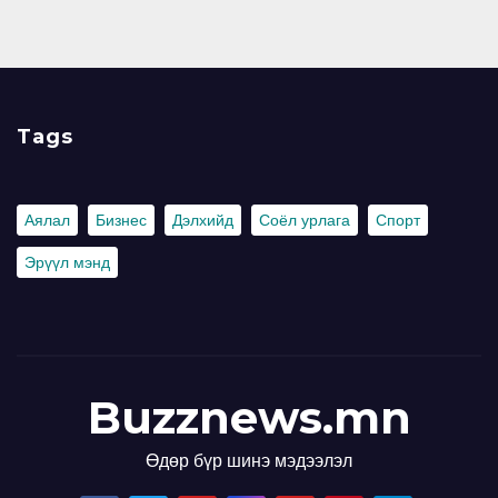
Tags
Аялал
Бизнес
Дэлхийд
Соёл урлага
Спорт
Эрүүл мэнд
Buzznews.mn
Өдөр бүр шинэ мэдээлэл