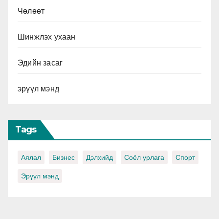
Чөлөөт
Шинжлэх ухаан
Эдийн засаг
эрүүл мэнд
Tags
Аялал
Бизнес
Дэлхийд
Соёл урлага
Спорт
Эрүүл мэнд