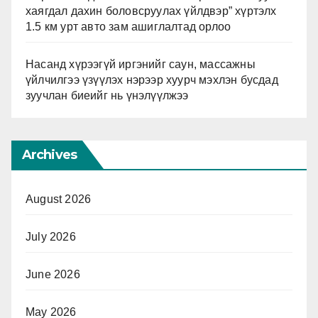
хаягдал дахин боловсруулах үйлдвэр” хүртэлх
1.5 км урт авто зам ашиглалтад орлоо
Насанд хүрээгүй иргэнийг саун, массажны
үйлчилгээ үзүүлэх нэрээр хуурч мэхлэн бусдад
зуучлан биеийг нь үнэлүүлжээ
Archives
August 2026
July 2026
June 2026
May 2026