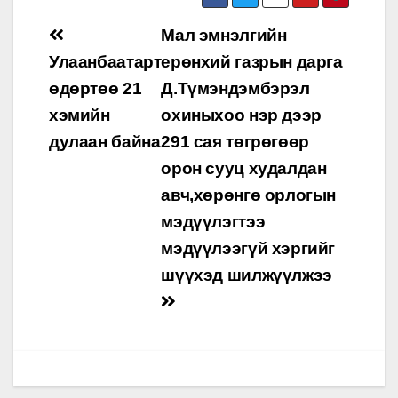
Post
Мал эмнэлгийн
navigation
Улаанбаатарт
ерөнхий газрын дарга
өдөртөө 21
Д.Түмэндэмбэрэл
хэмийн
охиныхоо нэр дээр
дулаан байна
291 сая төгрөгөөр
орон сууц худалдан
авч,хөрөнгө орлогын
мэдүүлэгтээ
мэдүүлээгүй хэргийг
шүүхэд шилжүүлжээ