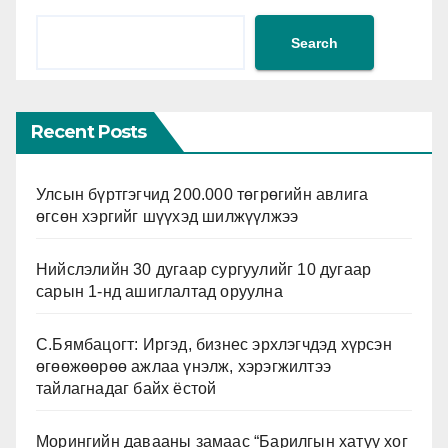
Search
Recent Posts
Улсын бүртгэгчид 200.000 төгрөгийн авлига
өгсөн хэргийг шүүхэд шилжүүлжээ
Нийслэлийн 30 дугаар сургуулийг 10 дугаар
сарын 1-нд ашиглалтад оруулна
С.Бямбацогт: Иргэд, бизнес эрхлэгчдэд хүрсэн
өгөөжөөрөө ажлаа үнэлж, хэрэгжилтээ
тайлагнадаг байх ёстой
Морингийн давааны замаас “Барилгын хатуу хог