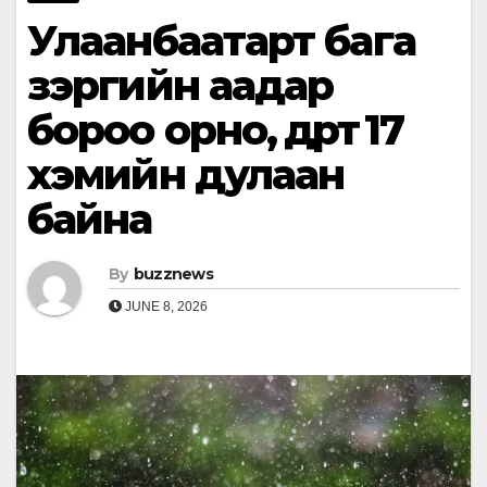
Улаанбаатарт бага
зэргийн аадар
бороо орно, өдөртөө 17
хэмийн дулаан
байна
By
buzznews
JUNE 8, 2026