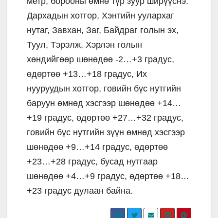
метр, борооны өмнө түр зуур ширүүснэ.
Дархадын хотгор, Хэнтийн уулархаг
нутаг, Завхан, Заг, Байдраг голын эх,
Туул, Тэрэлж, Хэрлэн голын
хөндийгөөр шөнөдөө -2…+3 градус,
өдөртөө +13…+18 градус, Их
нууруудын хотгор, говийн бүс нутгийн
баруун өмнөд хэсгээр шөнөдөө +14…
+19 градус, өдөртөө +27…+32 градус,
говийн бүс нутгийн зүүн өмнөд хэсгээр
шөнөдөө +9…+14 градус, өдөртөө
+23…+28 градус, бусад нутгаар
шөнөдөө +4…+9 градус, өдөртөө +18…
+23 градус дулаан байна.