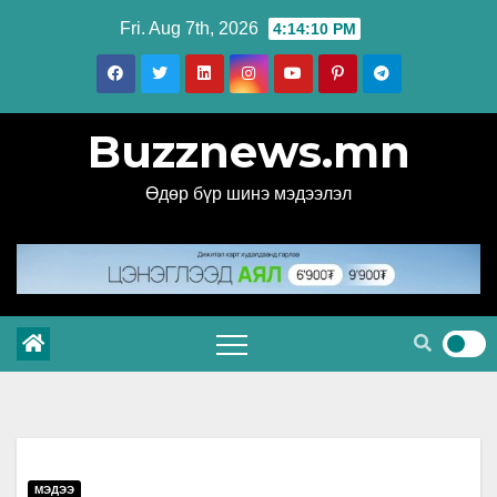
Skip
Fri. Aug 7th, 2026
4:14:11 PM
to
content
Buzznews.mn
Өдөр бүр шинэ мэдээлэл
МЭДЭЭ