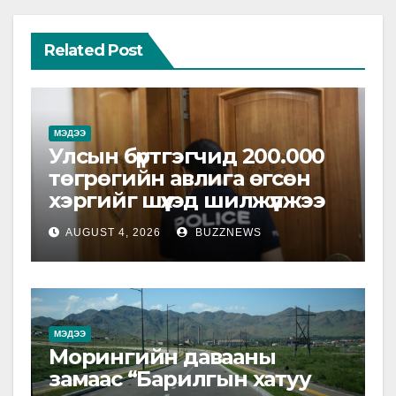
Related Post
МЭДЭЭ
Улсын бүртгэгчид 200.000
төгрөгийн авлига өгсөн
хэргийг шүүхэд шилжүүлжээ
AUGUST 4, 2026
BUZZNEWS
МЭДЭЭ
Морингийн давааны
замаас “Барилгын хатуу