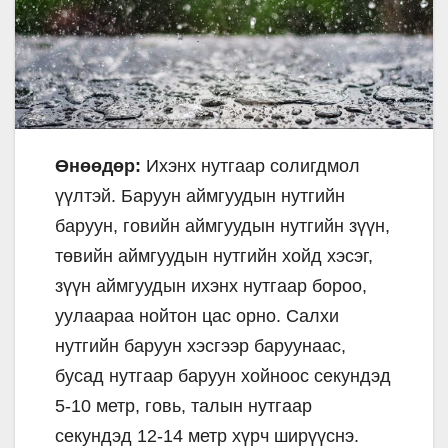
Өнөөдөр:
Ихэнх нутгаар солигдмол
үүлтэй. Баруун аймгуудын нутгийн
баруун, говийн аймгуудын нутгийн зүүн,
төвийн аймгуудын нутгийн хойд хэсэг,
зүүн аймгуудын ихэнх нутгаар бороо,
уулаараа нойтон цас орно. Салхи
нутгийн баруун хэсгээр баруунаас,
бусад нутгаар баруун хойноос секундэд
5-10 метр, говь, талын нутгаар
секундэд 12-14 метр хүрч ширүүснэ.