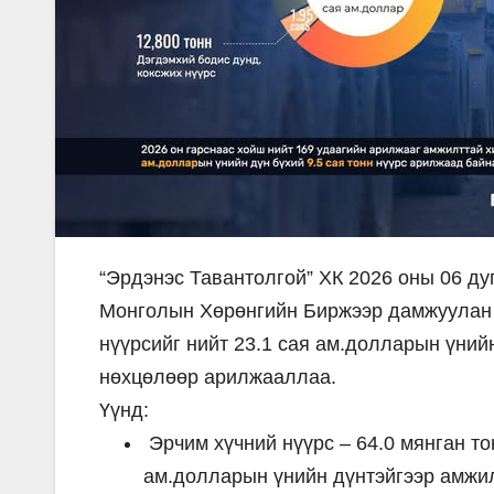
“Эрдэнэс Тавантолгой” ХК 2026 оны 06 ду
Монголын Хөрөнгийн Биржээр дамжуулан 
нүүрсийг нийт 23.1 сая ам.долларын үни
нөхцөлөөр арилжааллаа.
Үүнд:
Эрчим хүчний нүүрс – 64.0 мянган то
ам.долларын үнийн дүнтэйгээр амжил