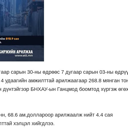
гаар сарын 30-ны өдрөөс 7 дугаар сарын 03-ны өдрү
4 удаагийн амжилттай арилжаагаар 268.8 мянган то
йн дүнтэйгээр БНХАУ-ын Ганцмод боомтод хүргэж өгө
нн, 68.6 ам.доллароор арилжаалж нийт 4.4 сая
ттай хэлцэл хийгдлээ.