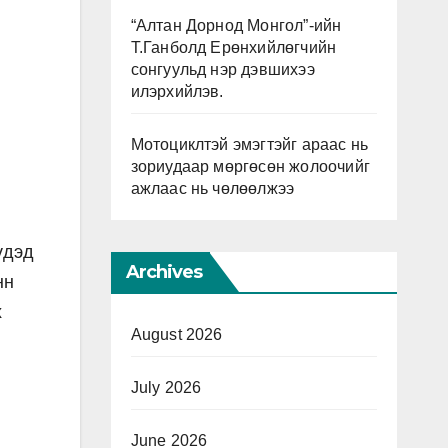
“Алтан Дорнод Монгол”-ийн
Т.Ганболд Ерөнхийлөгчийн
сонгуульд нэр дэвшихээ
илэрхийлэв.
Мотоциклтэй эмэгтэйг араас нь
зориудаар мөргөсөн жолоочийг
ажлаас нь чөлөөлжээ
үдэд
Archives
нн
х
August 2026
July 2026
June 2026