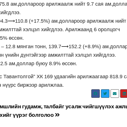
, 75.8 ам.доллароор арилжаалж нийт 9.7 сая ам.долл
хийгдлээ.
, 94.3⟶110.8 (+17.5%) ам.доллароор арилжаалж нийт 
мжилттай хэлцэл хийгдлээ. Арилжаанд 6 оролцогч
.5% өссөн.
 – 12.8 мянган тонн, 139.7⟶152.2 (+8.9%) ам.долла
н үнийн дүнтэйгээр амжилттай хэлцэл хийгдлээ.
2.5 ам.доллар буюу 8.9% өссөн.
 Тавантолгой” ХК 169 удаагийн арилжаагаар 818.9 с
н нүүрс биржээр арилжлаа.
мшлийн гудамж, талбайг усалж чийгшүүлэх ажл
хийг үүрэг болголоо