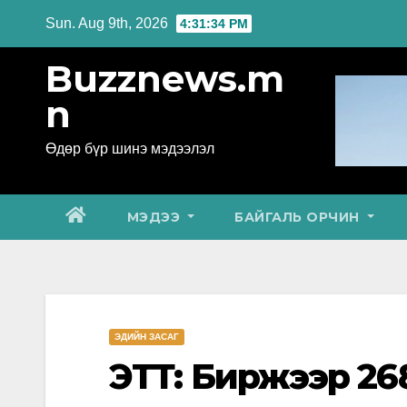
Skip
Sun. Aug 9th, 2026
4:31:35 PM
to
Buzznews.m
content
n
Өдөр бүр шинэ мэдээлэл
МЭДЭЭ
БАЙГАЛЬ ОРЧИН
ЭДИЙН ЗАСАГ
ЭТТ: Биржээр 268.