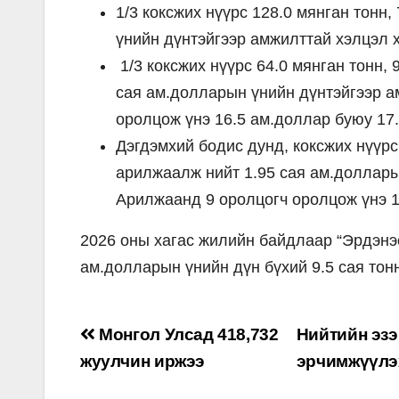
1/3 коксжих нүүрс 128.0 мянган тонн
үнийн дүнтэйгээр амжилттай хэлцэл 
1/3 коксжих нүүрс 64.0 мянган тонн
сая ам.долларын үнийн дүнтэйгээр а
оролцож үнэ 16.5 ам.доллар буюу 17
Дэгдэмхий бодис дунд, коксжих нүүрс
арилжаалж нийт 1.95 сая ам.доллары
Арилжаанд 9 оролцогч оролцож үнэ 1
2026 оны хагас жилийн байдлаар “Эрдэнэс
ам.долларын үнийн дүн бүхий 9.5 сая тон
Post
Монгол Улсад 418,732
Нийтийн эзэ
navigation
жуулчин иржээ
эрчимжүүлэ