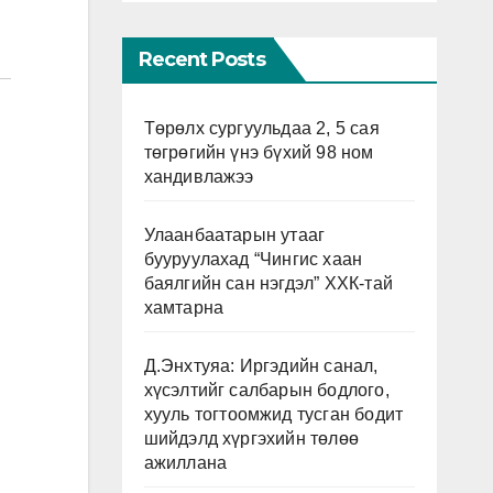
Recent Posts
Төрөлх сургуульдаа 2, 5 сая
төгрөгийн үнэ бүхий 98 ном
хандивлажээ
Улаанбаатарын утааг
бууруулахад “Чингис хаан
баялгийн сан нэгдэл” ХХК-тай
хамтарна
Д.Энхтуяа: Иргэдийн санал,
хүсэлтийг салбарын бодлого,
хууль тогтоомжид тусган бодит
шийдэлд хүргэхийн төлөө
ажиллана