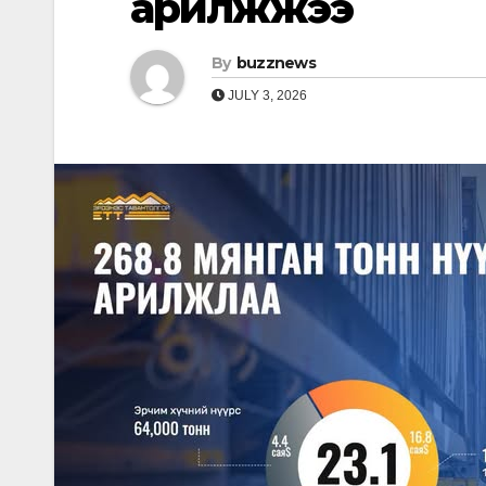
арилжжээ
By
buzznews
JULY 3, 2026