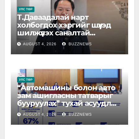
УЛС ТӨР
Т.Даваадалай нарт
холбогдох хэргийг шүүхэд
шилжүүлэх саналтай
прокурорын байгууллагад
AUGUST 4, 2026
BUZZNEWS
шилжүүлжээ
УЛС ТӨР
“Автомашины болон авто
зам ашигласны татварыг
бууруулах” тухай асуудлыг
намрын чуулганаар
AUGUST 4, 2026
BUZZNEWS
хэлэлцэнэ