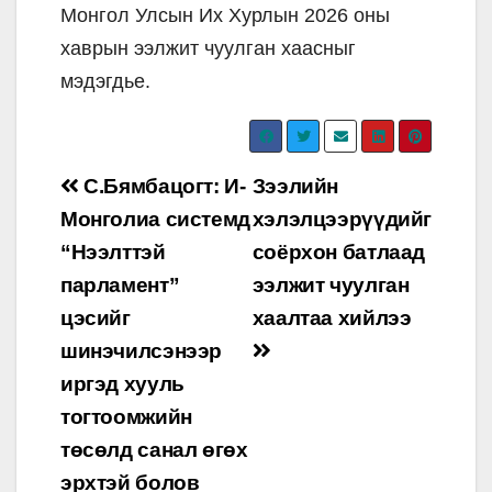
Монгол Улсын Их Хурлын 2026 оны
хаврын ээлжит чуулган хаасныг
мэдэгдье.
Post
С.Бямбацогт: И-
Зээлийн
navigation
Монголиа системд
хэлэлцээрүүдийг
“Нээлттэй
соёрхон батлаад
парламент”
ээлжит чуулган
цэсийг
хаалтаа хийлээ
шинэчилсэнээр
иргэд хууль
тогтоомжийн
төсөлд санал өгөх
эрхтэй болов