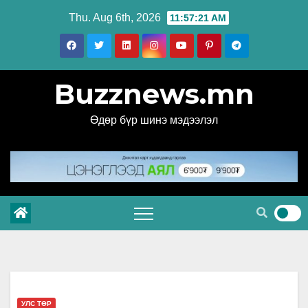
Skip
Thu. Aug 6th, 2026
11:57:22 AM
to
content
Buzznews.mn
Өдөр бүр шинэ мэдээлэл
УЛС ТӨР