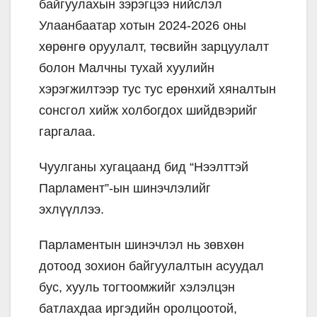
байгуулахын зэрэгцээ нийслэл
Улаанбаатар хотын 2024-2026 оны
хөрөнгө оруулалт, төсвийн зарцуулалт
болон Малчны тухай хуулийн
хэрэгжилтээр тус тус ерөнхий хяналтын
сонсгол хийж холбогдох шийдвэрийг
гаргалаа.
Чуулганы хугацаанд бид “Нээлттэй
Парламент”-ын шинэчлэлийг
эхлүүллээ.
Парламентын шинэчлэл нь зөвхөн
дотоод зохион байгуулалтын асуудал
бус, хууль тогтоомжийг хэлэлцэн
батлахдаа иргэдийн оролцоотой,