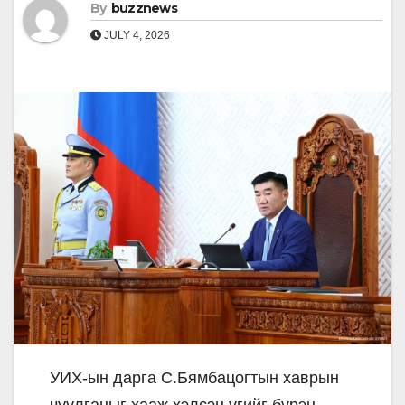
By
buzznews
JULY 4, 2026
УИХ-ын дарга С.Бямбацогтын хаврын
чуулганыг хааж хэлсэн үгийг бүрэн