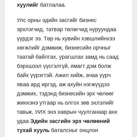
хуулийг
батлалаа.
Улс орны эдийн засгийг бизнес
эрхлэгчид, татвар төлөгчид нуруундаа
үүрдэг ээ. Төр нь хувийн хэвшлийнхээ
хөгжлийг дэмжиж, бизнесийн орчныг
таатай байлгах, урагшлах замд нь саад
бэрхшээл үүсгэлгүй, ямагт дэм болж
байх үүрэгтэй. Ажил хийж, ачаа үүрч
яваа ард иргэд, аж ахуйн нэгжүүдээ
дэмжих, тэдэнд бизнесийн эрх чөлөөг
жинхэнэ утгаар нь олгох зөв эхлэлийг
тавьж, УИХ энэ хаврын чуулганаар анх
удаа
Эдийн засгийн эрх чөлөөний
тухай хууль
баталсныг онцлон