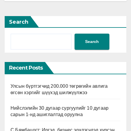
Search
Search
Recent Posts
Улсын бүртгэгчид 200.000 төгрөгийн авлига
өгсөн хэргийг шүүхэд шилжүүлжээ
Нийслэлийн 30 дугаар сургуулийг 10 дугаар
сарын 1-нд ашиглалтад оруулна
С.Бямбацогт: Иргэд, бизнес эрхлэгчдэд хүрсэн