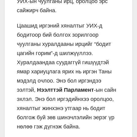
УИХ-ын чуулганы ирц, оролцоо эрс
сайжирч байна.
Цаашид иргэний хяналтыг УИХ-д
бодитоор бий болгох зорилгоор
чуулганы хуралдааны ирцийг “бодит
цагийн горим”-д шилжүүллээ.
Хуралдаандаа суудаггүй гишүүдтэй
ямар хариуцлага ярих нь иргэн Таны
мэдэлд очлоо. Энэ бол иргэндээ
ээлтэй,
Нээлттэй Парламент
-ын сайн
эхлэл. Энэ бол иргэдийнхээ оролцоо,
хяналтыг жинхэнэ утгаар нь бодит
болгож буй зөв шинэчлэлийн эерэг үр
нөлөө гэж дүгнэж байна.