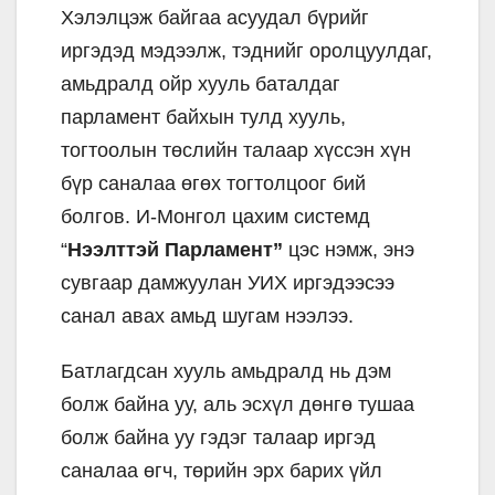
Хэлэлцэж байгаа асуудал бүрийг
иргэдэд мэдээлж, тэднийг оролцуулдаг,
амьдралд ойр хууль баталдаг
парламент байхын тулд хууль,
тогтоолын төслийн талаар хүссэн хүн
бүр саналаа өгөх тогтолцоог бий
болгов. И-Монгол цахим системд
“
Нээлттэй Парламент”
цэс нэмж, энэ
сувгаар дамжуулан УИХ иргэдээсээ
санал авах амьд шугам нээлээ.
Батлагдсан хууль амьдралд нь дэм
болж байна уу, аль эсхүл дөнгө тушаа
болж байна уу гэдэг талаар иргэд
саналаа өгч, төрийн эрх барих үйл