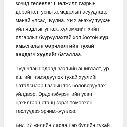
зочид төлөөлөгч цөлжилт, газрын
доройтол, усны хомсдолын асуудлаар
манай улсад чуулна. УИХ энэхүү түүхэн
үйл явдлыг угтаж, хүлэмжийн хийн
ялгарлыг бууруулахтай холбоотой
Уур
амьсгалын өөрчлөлтийн тухай
анхдагч хуулий
г баталлаа.
Түүнчлэн Гадаад зээлийн ашиглалт, үр
ашгийг нэмэгдүүлэх тухай хуулийг
баталснаар Газрын тос боловсруулах
үйлдвэр, Эрдэнэбүрэнгийн усан
цахилгаан станц зэрэг томоохон
төслүүдээ эрчимжүүллээ.
Бид 27 жилийн дараа Гэр бүлийн тухай