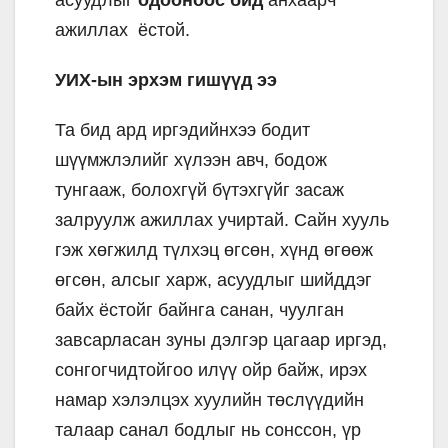
ажиллах ёстой.
УИХ-ын эрхэм гишүүд ээ
Та бид ард иргэдийнхээ бодит
шүүмжлэлийг хүлээн авч, бодож
тунгааж, болохгүй бүтэхгүйг засаж
залруулж ажиллах учиртай. Сайн хууль
гэж хөгжилд түлхэц өгсөн, хүнд өгөөж
өгсөн, алсыг харж, асуудлыг шийддэг
байх ёстойг байнга санан, чуулган
завсарласан зуны дэлгэр цагаар иргэд,
сонгогчидтойгоо илүү ойр байж, ирэх
намар хэлэлцэх хуулийн төслүүдийн
талаар санал бодлыг нь сонссон, үр