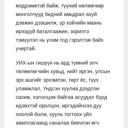
мэдрэмжтэй байж, түүний нөлөөгөөр
монголчууд бидний амьдрал ахуй
дэвжин дээшилж, үр хойчийн маань
ирээдүй баталгаажин, зорилго
тэмүүлэл нь улам тод гэрэлтэж байх
учиртай.
УИХ-ын гишүүн нь ард түмний элч
төлөөлөгчийн хувьд, нийт иргэн, улсын
эрх ашгийг эрхэмлэн, төрт ёс, түүх
уламжлал, Үндсэн хуулиа дээдлэн
сахиж, хэлэлцэж байгаа асуудал бүрд
идэвхтэй оролцон, иргэдийнхээ дуу
хоолой болж, хууль тогтоох үйл
ажиллагаанд саналаа биечлэн өгч