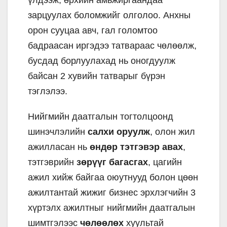
зарцуулах боломжийг олголоо. Анхны
орон сууцаа авч, гал голомтоо
бадраасан иргэдээ татвараас чөлөөлж,
бусдад борлуулахад нь оногдуулж
байсан 2 хувийн татварыг бүрэн
тэглэлээ.
Нийгмийн даатгалын тогтолцоонд
шинэчлэлийн
салхи оруулж
, олон жил
ажилласан нь
өндөр тэтгэвэр авах
,
тэтгэврийн
зөрүүг багасгах
, цагийн
ажил хийж байгаа оюутнууд болон цөөн
ажилтантай жижиг бизнес эрхлэгчийн 3
хүртэлх ажилтныг нийгмийн даатгалын
шимтгэлээс
чөлөөлөх
хуультай