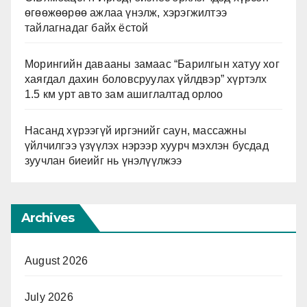
өгөөжөөрөө ажлаа үнэлж, хэрэгжилтээ
тайлагнадаг байх ёстой
Морингийн давааны замаас “Барилгын хатуу хог
хаягдал дахин боловсруулах үйлдвэр” хүртэлх
1.5 км урт авто зам ашиглалтад орлоо
Насанд хүрээгүй иргэнийг саун, массажны
үйлчилгээ үзүүлэх нэрээр хуурч мэхлэн бусдад
зуучлан биеийг нь үнэлүүлжээ
Archives
August 2026
July 2026