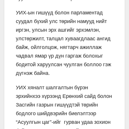
УИХ-ын гишүүд болон парламентад
суудал бүхий улс төрийн намууд нийт
иргэн, улсын эрх ашгийг эрхэмлэн,
улстөржилт, талцал хуваагдлаас ангид
байж, ойлголцож, нягтарч ажиллаж
чадвал ямар үр дүн гаргаж болохыг
бодитой харуулсан чуулган боллоо гэж
дүгнэж байна.
УИХ хяналт шалгалтын бүрэн
эрхийнхээ хүрээнд Ерөнхий сайд болон
Засгийн газрын гишүүдтэй төрийн
бодлого шийдвэрийн биелэлтээр
“Асуулгын цаг”-ийг гурван удаа зохион