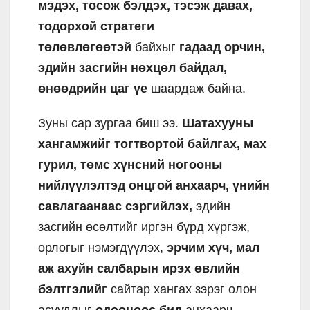
мэдэх, тосож бэлдэх, тэсэж давах,
тодорхой стратеги
төлөвлөгөөтэй
байхыг
гадаад орчин,
эдийн засгийн нөхцөл байдал,
өнөөдрийн цаг үе
шаардаж байна.
Зуны сар зургаа биш ээ.
Шатахууны
хангамжийг тогтвортой байлгах, мах
гурил, төмс хүнсний ногооны
нийлүүлэлтэд онцгой анхаарч, үнийн
савлагаанаас сэргийлэх,
эдийн
засгийн өсөлтийг иргэн бүрд хүргэж,
орлогыг нэмэгдүүлэх,
эрчим хүч, мал
аж ахуйн салбарын ирэх өвлийн
бэлтгэлийг
сайтар хангах зэрэг олон
асуудлыг
одооноос бид
анхаарч