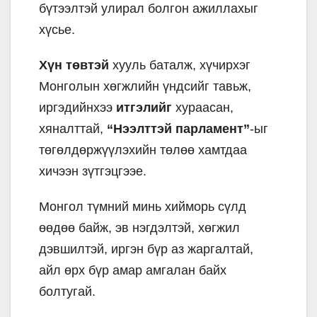
бүтээлтэй улирал болгон ажиллахыг
хүсье.
Хүн төвтэй
хууль баталж, хүчирхэг
Монголын хөгжлийн үндсийг тавьж,
иргэдийнхээ
итгэлийг
хураасан,
хяналттай,
“Нээлттэй парламент”
-ыг
төгөлдөржүүлэхийн төлөө хамтдаа
хичээн зүтгэцгээе.
Монгол түмний минь хийморь сүлд
өөдөө байж, эв нэгдэлтэй, хөгжил
дэвшилтэй, иргэн бүр аз жаргалтай,
айл өрх бүр амар амгалан байх
болтугай.