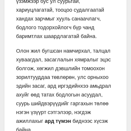
үзэмжээр бус ул суурьтай,
хариуцлагатай, тооцоо судалгаатай
хандах зарчмыг хууль санаачлагч,
бодлого тодорхойлогч бүр чанд
баримтлах шаардлагатай байна.
Олон жил бугшсан намчирхал, талцал
хуваагдал, засаглалын хямралыг эцэс
болгож, хөгжил дэвшлийн томоохон
зорилтууддаа төвлөрөн, улс орныхоо
эдийн засаг, ард иргэдийнхээ амьдрал
ахуйг өөд татах бодлогын асуудал,
суурь шийдвэрүүдийг гаргахын төлөө
нэгэн үзүүрт сэтгэлээр, нэгдэж
ажиллахыг
ард түмэн
биднээс хүсэж
байна.