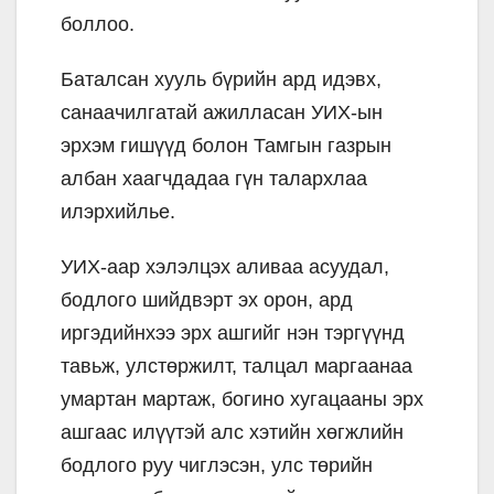
боллоо.
Баталсан хууль бүрийн ард идэвх,
санаачилгатай ажилласан УИХ-ын
эрхэм гишүүд болон Тамгын газрын
албан хаагчдадаа гүн талархлаа
илэрхийлье.
УИХ-аар хэлэлцэх аливаа асуудал,
бодлого шийдвэрт эх орон, ард
иргэдийнхээ эрх ашгийг нэн тэргүүнд
тавьж, улстөржилт, талцал маргаанаа
умартан мартаж, богино хугацааны эрх
ашгаас илүүтэй алс хэтийн хөгжлийн
бодлого руу чиглэсэн, улс төрийн