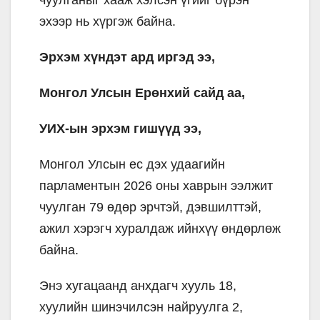
эхээр нь хүргэж байна.
Эрхэм хүндэт ард иргэд ээ,
Монгол Улсын Ерөнхий сайд аа,
УИХ-ын эрхэм гишүүд ээ,
Монгол Улсын ес дэх удаагийн
парламентын 2026 оны хаврын ээлжит
чуулган 79 өдөр эрчтэй, дэвшилттэй,
ажил хэрэгч хуралдаж ийнхүү өндөрлөж
байна.
Энэ хугацаанд анхдагч хууль 18,
хуулийн шинэчилсэн найруулга 2,