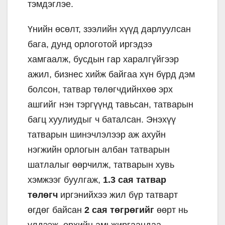
тэмдэглэе.
Үнийн өсөлт, зээлийн хүүд дарлуулсан
бага, дунд орлоготой иргэдээ
хамгаалж, бусдын гар харалгүйгээр
ажил, бизнес хийж байгаа хүн бүрд дэм
болсон, татвар төлөгчдийнхөө эрх
ашгийг нэн тэргүүнд тавьсан, татварын
багц хуулиудыг ч баталсан. Энэхүү
татварын шинэчлэлээр аж ахуйн
нэгжийн орлогын албан татварын
шатлалыг өөрчилж, татварын хувь
хэмжээг буулгаж,
1.3 сая татвар
төлөгч
иргэнийхээ жил бүр татварт
өгдөг байсан
2 сая төгрөгийг
өөрт нь
үлдээж, өрхийн амьжиргаандаа