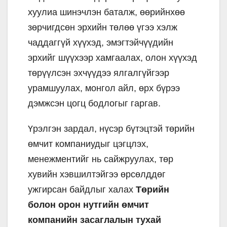
хуулиа шинэчлэн баталж, өөрийнхөө
зөрчигдсөн эрхийн төлөө үгээ хэлж
чаддаггүй хүүхэд, эмэгтэйчүүдийн
эрхийг шүүхээр хамгаалах, олон хүүхэд
төрүүлсэн эхчүүдээ ялгалгүйгээр
урамшуулах, монгол айл, өрх бүрээ
дэмжсэн цогц бодлогыг гаргав.
Үрэлгэн зардал, нүсэр бүтэцтэй төрийн
өмчит компаниудыг цэгцлэх,
менежментийг нь сайжруулах, төр
хувийн хэвшилтэйгээ өрсөлддөг
ужгирсан байдлыг халах
Төрийн
болон орон нутгийн өмчит
компанийн засаглалын тухай