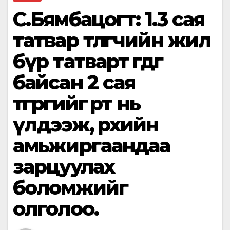
С.Бямбацогт: 1.3 сая
татвар төлөгчийн жил
бүр татварт өгдөг
байсан 2 сая
төгрөгийг өөрт нь
үлдээж, өрхийн
амьжиргаандаа
зарцуулах
боломжийг
олголоо.