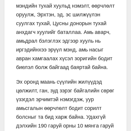
мэндийн тухай хуульд нэмэлт, өөрчлөлт
оруулж, Эрхтэн, эд, эс шилжүүлэн
суулгах тухай, Цусны донорын тухай
анхдагч хуулийг баталлаа. Амь аварч,
амьдрал бэлэглэх эдгээр хууль нь
иргэдийнхээ эрүүл мэнд, амь насыг
авран хамгаалах хүсэл зоригийн бодит
биелэл болж байгаад баяртай байна.
Эх оронд маань сүүлийн жилүүдэд
цөлжилт, ган, зуд зэрэг байгалийн сөрөг
үзэгдэл эрчимтэй нэмэгдэж, уур
амьсгалын өөрчлөлт бодит сорилт
болсныг та бид харж байна. Удахгүй
дэлхийн 190 гаруй орны 10 мянга гаруй