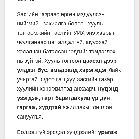
Засгийн газраас өргөн мэдүүлсэн,
нийгмийн захиалга болсон хууль
тогтоомжийн төслийг УИХ энэ хаврын
чуулганаар цаг алдалгүй, шуурхай
хэлэлцэн баталсан гэдгийг тэмдэглэх
нь зүйтэй. Хууль тогтоол
цаасан дээр
үлддэг бус, амьдралд хэрэгждэг
байх
учиртай. Одоо гагцхүү Засгийн газар
хуулийн хэрэгжилтэд анхаарч,
нүдэнд
үзэгдэж, гарт баригдахуйц үр дүн
гаргаж, хурдтай
ажиллахыг онцлон
сануулъя.
Болзошгүй эрсдэл хүндрэлийг
урьтаж