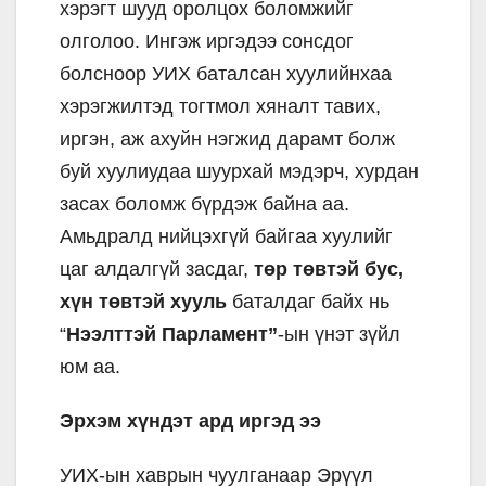
хэрэгт шууд оролцох боломжийг
олголоо. Ингэж иргэдээ сонсдог
болсноор УИХ баталсан хуулийнхаа
хэрэгжилтэд тогтмол хяналт тавих,
иргэн, аж ахуйн нэгжид дарамт болж
буй хуулиудаа шуурхай мэдэрч, хурдан
засах боломж бүрдэж байна аа.
Амьдралд нийцэхгүй байгаа хуулийг
цаг алдалгүй засдаг,
төр төвтэй бус,
хүн төвтэй хууль
баталдаг байх нь
“
Нээлттэй Парламент”
-ын үнэт зүйл
юм аа.
Эрхэм хүндэт ард иргэд ээ
УИХ-ын хаврын чуулганаар Эрүүл