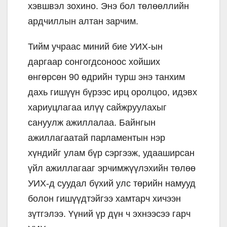
хэвшвэл зохино. Энэ бол төлөөллийн
ардчиллын алтан зарчим.
Тийм учраас миний бие УИХ-ын
даргаар сонгогдсоноос хойших
өнгөрсөн 90 өдрийн турш энэ танхим
дахь гишүүн бүрээс ирц оролцоо, идэвх
хариуцлагаа илүү сайжруулахыг
сануулж ажиллалаа. Байнгын
ажиллагаатай парламентын нэр
хүндийг улам бүр сэргээж, удааширсан
үйл ажиллагааг эрчимжүүлэхийн төлөө
УИХ-д суудал бүхий улс төрийн намууд
болон гишүүдтэйгээ хамтарч хичээн
зүтгэлээ. Үүний үр дүн ч эхнээсээ гарч