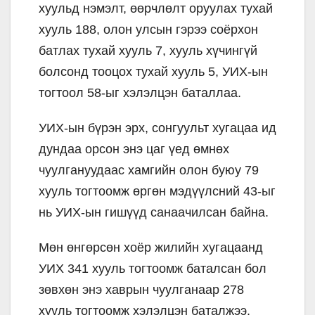
хуульд нэмэлт, өөрчлөлт оруулах тухай
хууль 188, олон улсын гэрээ соёрхон
батлах тухай хууль 7, хууль хүчингүй
болсонд тооцох тухай хууль 5, УИХ-ын
тогтоол 58-ыг хэлэлцэн баталлаа.
УИХ-ын бүрэн эрх, сонгуульт хугацаа ид
дундаа орсон энэ цаг үед өмнөх
чуулгануудаас хамгийн олон буюу 79
хууль тогтоомж өргөн мэдүүлсний 43-ыг
нь УИХ-ын гишүүд санаачилсан байна.
Мөн өнгөрсөн хоёр жилийн хугацаанд
УИХ 341 хууль тогтоомж баталсан бол
зөвхөн энэ хаврын чуулганаар 278
хууль тогтоомж хэлэлцэн баталжээ.