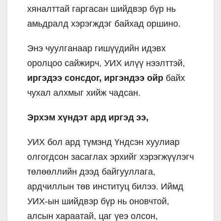
хяналттай гаргасан шийдвэр бүр нь
амьдралд хэрэгждэг байхад оршино.
Энэ чуулганаар гишүүдийн идэвх
оролцоо сайжирч, УИХ илүү нээлттэй,
иргэдээ сонсдог, иргэндээ ойр
байх
чухал алхмыг хийж чадсан.
Эрхэм хүндэт ард иргэд ээ,
УИХ бол ард түмэнд Үндсэн хуулиар
олгогдсон засаглах эрхийг хэрэгжүүлэгч
төлөөллийн дээд байгууллага,
ардчиллын төв институц билээ. Иймд
УИХ-ын шийдвэр бүр нь оновчтой,
алсын хараатай, цаг үеэ олсон,