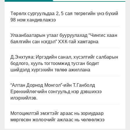
Төрөлх сургуульдаа 2, 5 сая төгрөгийн үнэ бүхий
98 ном хандивлажээ
Улаанбаатарын утааг бууруулахад “Чингис хаан
баялгийн сан нэгдэл” ХХК-тай хамтарна
Д.Энхтуяа: Иргэдийн санал, хүсэлтийг салбарын
бодлого, хууль тогтоомжид тусган бодит
шийдэлд хүргэхийн төлөө ажиллана
“Алтан Дорнод Монгол”-ийн Т.Ганболд
Ерөнхийлөгчийн сонгуульд нэр дэвшихээ
илэрхийлэв.
Мотоциклтэй эмэгтэйг араас нь зориудаар
мөргөсөн жолоочийг ажлаас нь чөлөөлжээ