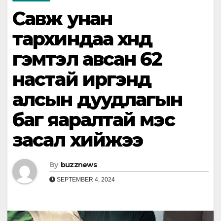
Савж унан
тархиндаа хүнд
гэмтэл авсан 62
настай иргэнд
алсын дуудлагын
баг яаралтай мэс
засал хийжээ
By
buzznews
SEPTEMBER 4, 2024