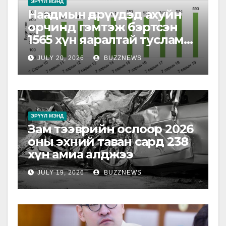
ЭРҮҮЛ МЭНД
Наадмын өдрүүдэд ахуйн
орчинд гэмтэж бэртсэн
1565 хүн яаралтай тусламж
авснаас 615 нь 0-18 насны
JULY 20, 2026
BUZZNEWS
хүүхэд байна
ЭРҮҮЛ МЭНД
Зам тээврийн ослоор 2026
оны эхний таван сард 238
хүн амиа алджээ
JULY 19, 2026
BUZZNEWS