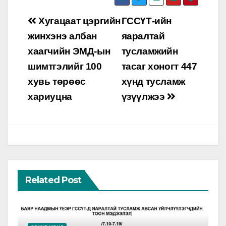
Post
Хугацаат цэргийн
ГССҮТ-ийн
navigation
жинхэнэ албан
яаралтай
хаагчийн ЭМД-ын
тусламжийн
шимтгэлийг 100
тасаг хоногт 447
хувь төрөөс
хүнд тусламж
хариуцна
үзүүлжээ
Related Post