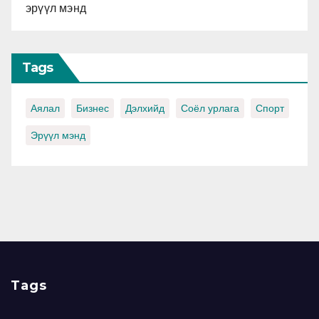
эрүүл мэнд
Tags
Аялал
Бизнес
Дэлхийд
Соёл урлага
Спорт
Эрүүл мэнд
Tags