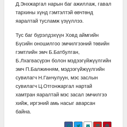
Д.Энхжаргал нарын баг ажиллаж, гавал
тархины хүнд гэмтэлтэй өвчтөнд
яаралтай тусламж үзүүллээ.
Тус баг бүрэлдэхүүн Ховд аймгийн
Бүсийн оношилгоо эмчилгээний төвийн
гэмтлийн эмч Б.Батбулган,
Б.Лхагвасүрэн болон мэдээгүйжүүлгийн
эмч П.Балжинням, мэдээгүйжүүлгийн
сувилагч Н.Ганчулуун, мэс заслын
сувилагч Ц.Отгонжаргал нартай
хамтран яаралтай мэс засал эмчилгээ
хийж, иргэний амь насыг аварсан
байна.