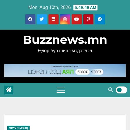
Skip
Mon. Aug 10th, 2026
5:49:50 AM
to
content
Buzznews.mn
Өдөр бүр шинэ мэдээлэл
ЭРҮҮЛ МЭНД