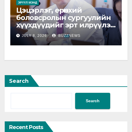
ЭРҮҮЛ МЭНД
Цэцэрлэг, ерөнхий
боловсролын сургуулийн
хүүхдүүдийг эрт илрүүлэг,
урьдчилан сэргийлэх
JULY 8, 2026
BUZZNEWS
үзлэгт хамруулна
Search
Search
Recent Posts