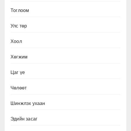
Тоглоом
Улс төр
Хоол
Хөгжим
Цаг үе
Чөлөөт
Шинжлэх ухаан
Эдийн засаг