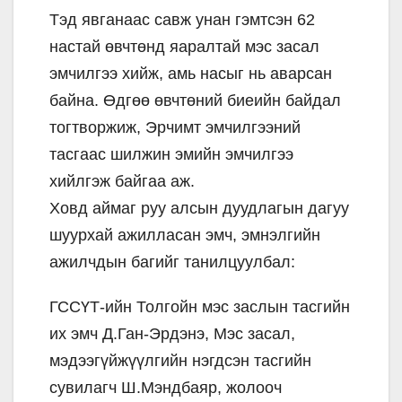
Тэд явганаас савж унан гэмтсэн 62
настай өвчтөнд яаралтай мэс засал
эмчилгээ хийж, амь насыг нь аварсан
байна. Өдгөө өвчтөний биеийн байдал
тогтворжиж, Эрчимт эмчилгээний
тасгаас шилжин эмийн эмчилгээ
хийлгэж байгаа аж.
Ховд аймаг руу алсын дуудлагын дагуу
шуурхай ажилласан эмч, эмнэлгийн
ажилчдын багийг танилцуулбал:
ГССҮТ-ийн Толгойн мэс заслын тасгийн
их эмч Д.Ган-Эрдэнэ, Мэс засал,
мэдээгүйжүүлгийн нэгдсэн тасгийн
сувилагч Ш.Мэндбаяр, жолооч