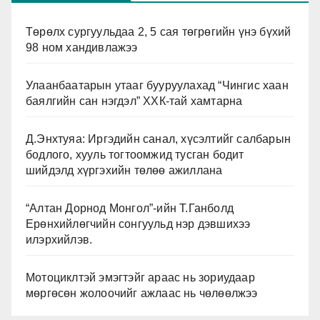
Төрөлх сургуульдаа 2, 5 сая төгрөгийн үнэ бүхий
98 ном хандивлажээ
Улаанбаатарын утааг бууруулахад “Чингис хаан
баялгийн сан нэгдэл” ХХК-тай хамтарна
Д.Энхтуяа: Иргэдийн санал, хүсэлтийг салбарын
бодлого, хууль тогтоомжид тусган бодит
шийдэлд хүргэхийн төлөө ажиллана
“Алтан Дорнод Монгол”-ийн Т.Ганболд
Ерөнхийлөгчийн сонгуульд нэр дэвшихээ
илэрхийлэв.
Мотоциклтэй эмэгтэйг араас нь зориудаар
мөргөсөн жолоочийг ажлаас нь чөлөөлжээ