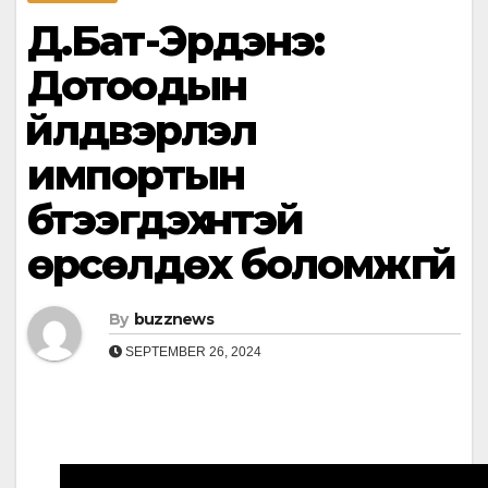
Д.Бат-Эрдэнэ:
Дотоодын
үйлдвэрлэл
импортын
бүтээгдэхүүнтэй
өрсөлдөх боломжгүй
By
buzznews
SEPTEMBER 26, 2024