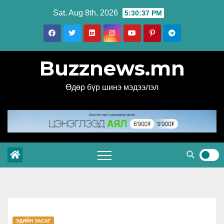
Skip
Sat. Aug 8th, 2026
5:30:38 PM
to
content
Buzznews.mn
Өдөр бүр шинэ мэдээлэл
ЭДИЙН ЗАСАГ