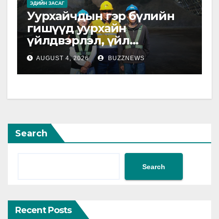
ЭДИЙН ЗАСАГ
Уурхайчдын гэр бүлийн
гишүүд уурхайн
үйлдвэрлэл, үйл
ажиллагаатай танилцлаа
AUGUST 4, 2026
BUZZNEWS
Search
Search
Recent Posts