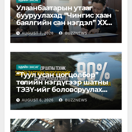
ЭДИЙН ЗАСАГ
Улаанбаатарын утааг
бууруулахад “Чингис хаан
баялгийн сан нэгдэл” ХХК-
тай хамтарна
AUGUST 7, 2026
BUZZNEWS
ЭДИЙН ЗАСАГ
“Туул усан цогцолбор”
төслийн нэгдүгээр шатны
ТЭЗҮ-ийг боловсруулах
ажил 90 хувийн
AUGUST 6, 2026
BUZZNEWS
гүйцэтгэлтэй байна