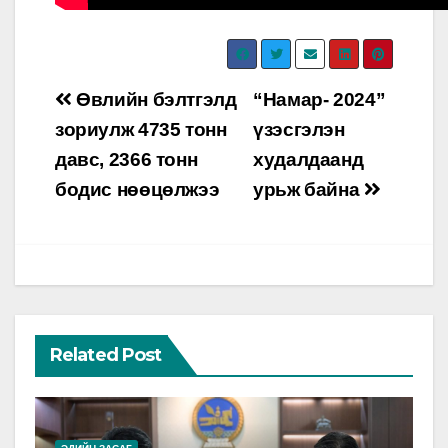
Post
Өвлийн бэлтгэлд
“Намар- 2024”
navigation
зориулж 4735 тонн
үзэсгэлэн
давс, 2366 тонн
худалдаанд
бодис нөөцөлжээ
урьж байна
Related Post