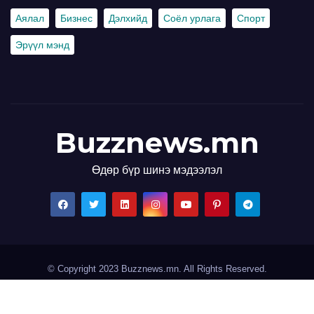
Аялал
Бизнес
Дэлхийд
Соёл урлага
Спорт
Эрүүл мэнд
Buzznews.mn
Өдөр бүр шинэ мэдээлэл
© Copyright 2023 Buzznews.mn. All Rights Reserved.