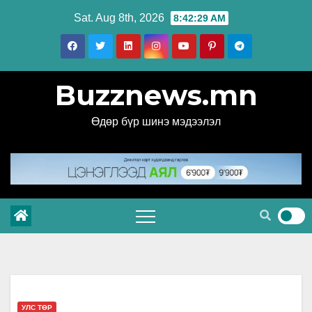
Skip
Sat. Aug 8th, 2026
8:42:30 AM
to
content
Buzznews.mn
Өдөр бүр шинэ мэдээлэл
УЛС ТӨР