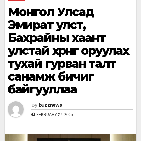
Монгол Улсад
Эмират улст,
Бахрайны хаант
улстай хөрөнгө оруулах
тухай гурван талт
санамж бичиг
байгууллаа
By
buzznews
FEBRUARY 27, 2025