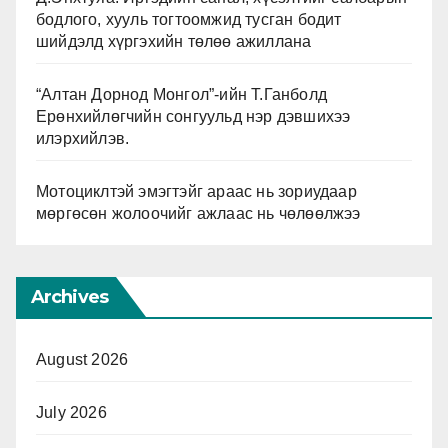
бодлого, хууль тогтоомжид тусган бодит
шийдэлд хүргэхийн төлөө ажиллана
“Алтан Дорнод Монгол”-ийн Т.Ганболд
Ерөнхийлөгчийн сонгуульд нэр дэвшихээ
илэрхийлэв.
Мотоциклтэй эмэгтэйг араас нь зориудаар
мөргөсөн жолоочийг ажлаас нь чөлөөлжээ
Archives
August 2026
July 2026