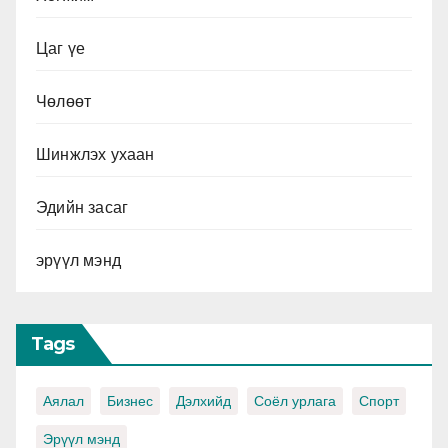
Цаг үе
Чөлөөт
Шинжлэх ухаан
Эдийн засаг
эрүүл мэнд
Tags
Аялал
Бизнес
Дэлхийд
Соёл урлага
Спорт
Эрүүл мэнд