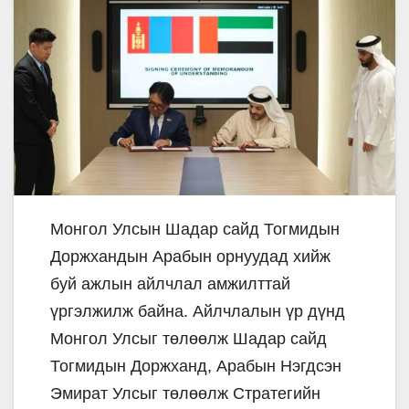
Монгол Улсын Шадар сайд Тогмидын
Доржхандын Арабын орнуудад хийж
буй ажлын айлчлал амжилттай
үргэлжилж байна. Айлчлалын үр дүнд
Монгол Улсыг төлөөлж Шадар сайд
Тогмидын Доржханд, Арабын Нэгдсэн
Эмират Улсыг төлөөлж Стратегийн