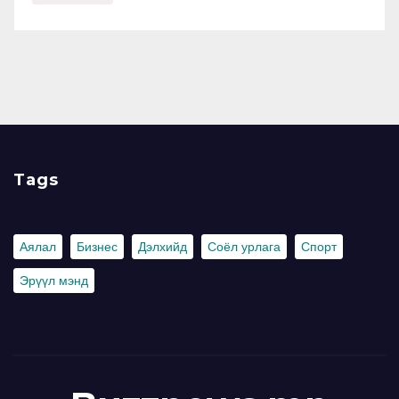
Tags
Аялал
Бизнес
Дэлхийд
Соёл урлага
Спорт
Эрүүл мэнд