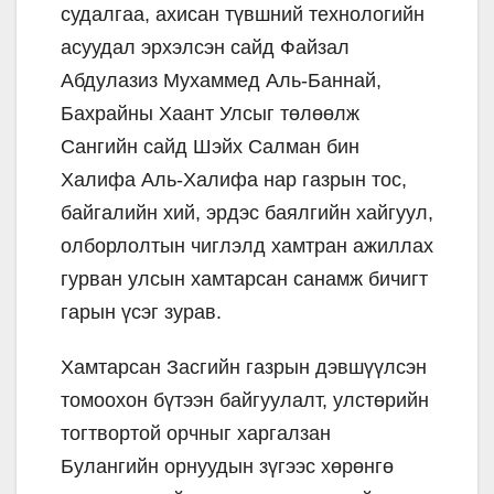
судалгаа, ахисан түвшний технологийн
асуудал эрхэлсэн сайд Файзал
Абдулазиз Мухаммед Аль-Баннай,
Бахрайны Хаант Улсыг төлөөлж
Сангийн сайд Шэйх Салман бин
Халифа Аль-Халифа нар газрын тос,
байгалийн хий, эрдэс баялгийн хайгуул,
олборлолтын чиглэлд хамтран ажиллах
гурван улсын хамтарсан санамж бичигт
гарын үсэг зурав.
Хамтарсан Засгийн газрын дэвшүүлсэн
томоохон бүтээн байгуулалт, улстөрийн
тогтвортой орчныг харгалзан
Булангийн орнуудын зүгээс хөрөнгө