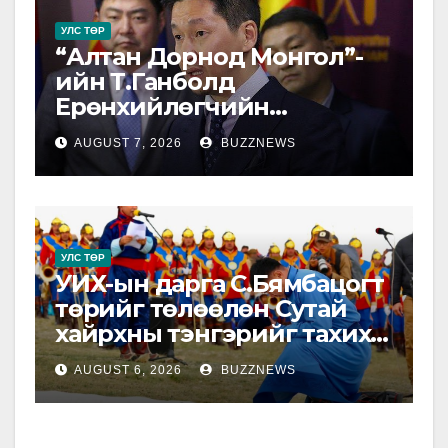
УЛС ТӨР
“Алтан Дорнод Монгол”-
ийн Т.Ганболд
Ерөнхийлөгчийн
сонгуульд нэр дэвшихээ
AUGUST 7, 2026
BUZZNEWS
илэрхийлэв.
УЛС ТӨР
УИХ-ын дарга С.Бямбацогт
төрийг төлөөлөн Сутай
хайрхны тэнгэрийг тахих
төрийн тахилгад
AUGUST 6, 2026
BUZZNEWS
оролцлоо