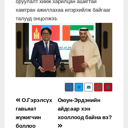
оруулалт хийж харилцан ашигтай
хамтран ажиллахаа илэрхийлж байгааг
талууд онцолжээ.
Post
О.Гэрэлсүх
Оюун-Эрдэнийн
navigation
гавьяат
айдсаар хэн
жүжигчин
хооллоод байна вэ?
боллоо