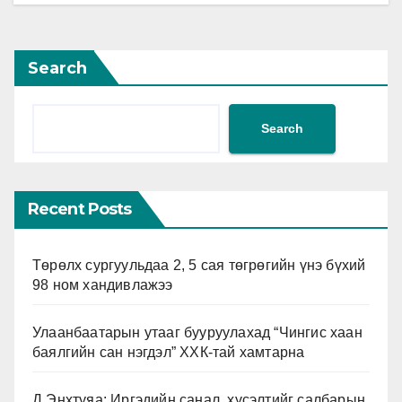
Search
Search
Recent Posts
Төрөлх сургуульдаа 2, 5 сая төгрөгийн үнэ бүхий
98 ном хандивлажээ
Улаанбаатарын утааг бууруулахад “Чингис хаан
баялгийн сан нэгдэл” ХХК-тай хамтарна
Д.Энхтуяа: Иргэдийн санал, хүсэлтийг салбарын