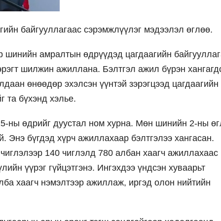
гийн байгууллагаас сэрэмжлүүлэг мэдээлэл өглөө.
ар шинийн амралтын өдрүүдэд цагдаагийн байгууллаг
эрэгт шилжин ажиллана. Бэлтгэл ажил бүрэн хангагд
лдаан өнөөдөр эхэлсэн үүнтэй зэрэгцээд цагдаагийн
г та бүхэнд хэлье.
5-ны өдрийг дуустал ном хурна. Мөн шинийн 2-ны ө
й. Энэ бүгдэд хүрч ажиллахаар бэлтгэлээ хангасан.
 чиглэлээр 140 чиглэлд 780 албан хаагч ажиллахаас
лийн үүрэг гүйцэтгэнэ. Ингэхдээ үндсэн хуваарьт
лба хаагч нэмэлтээр ажиллаж, иргэд олон нийтийн