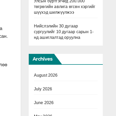
Улсын бүртгэгчид 200.000
төгрөгийн авлига өгсөн хэргийг
шүүхэд шилжүүлжээ
Нийслэлийн 30 дугаар
а
сургуулийг 10 дугаар сарын 1-
сан.
нд ашиглалтад оруулна
Archives
глөө
August 2026
July 2026
June 2026