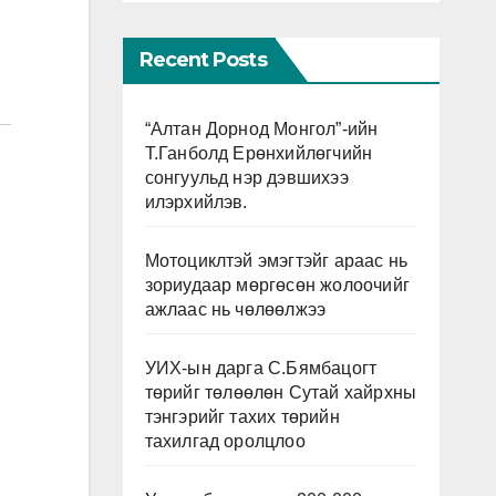
Recent Posts
“Алтан Дорнод Монгол”-ийн
Т.Ганболд Ерөнхийлөгчийн
сонгуульд нэр дэвшихээ
илэрхийлэв.
Мотоциклтэй эмэгтэйг араас нь
зориудаар мөргөсөн жолоочийг
ажлаас нь чөлөөлжээ
УИХ-ын дарга С.Бямбацогт
төрийг төлөөлөн Сутай хайрхны
тэнгэрийг тахих төрийн
тахилгад оролцлоо