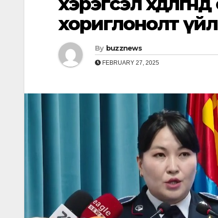
хэрэгсэл хөдөлгөө
хориглонолт үй
By
buzznews
FEBRUARY 27, 2025