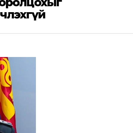
нд оролцохыг
лчлэхгүй