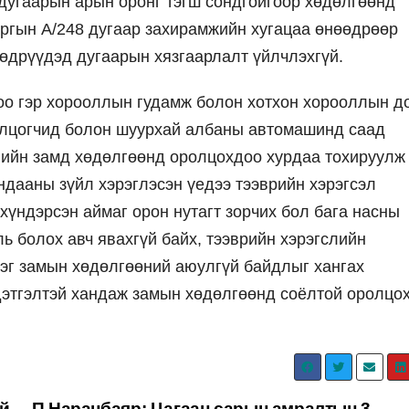
дугаарын арын оронг тэгш сондгойгоор хөдөлгөөнд
ргын А/248 дугаар захирамжийн хугацаа өнөөдрөөр
өдрүүдэд дугаарын хязгаарлалт үйлчлэхгүй.
оо гэр хорооллын гудамж болон хотхон хорооллын д
олцогчид болон шуурхай албаны автомашинд саад
гийн замд хөдөлгөөнд оролцохдоо хурдаа тохируулж
ндааны зүйл хэрэглэсэн үедээ тээврийн хэрэгсэл
хүндэрсэн аймаг орон нутагт зорчих бол бага насны
ь болох авч явахгүй байх, тээврийн хэрэгслийн
рэг замын хөдөлгөөний аюулгүй байдлыг хангах
ндэтгэлтэй хандаж замын хөдөлгөөнд соёлтой оролцо
й
П.Наранбаяр: Цагаан сарын амралтын 3