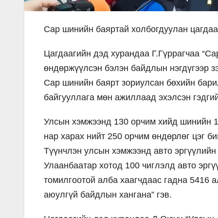
Сар шинийн баяртай холбогдуулан цагдаа
Цагдаагийн дэд хурандаа Г.Гүррагчаа “С
өндөржүүлсэн бэлэн байдлын нэгдүгээр з
Сар шинийн баярт зориулсан бөхийн бари
байгууллага мөн ажиллаад эхэлсэн гэдгий
Улсын хэмжээнд 130 орчим хийд шинийн 1
нар харах нийт 250 орчим өндөрлөг цэг би
Түүнчлэн улсын хэмжээнд авто эргүүлийн
Улаанбаатар хотод 100 чиглэлд авто эргүү
томилгоотой алба хаагчдаас гадна 5416 а
аюулгүй байдлын хангана” гэв.