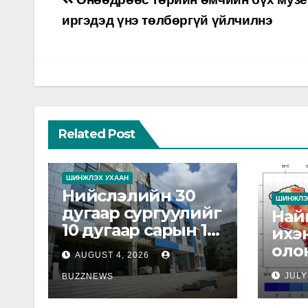
Post
navigation
иргэдэд үнэ төлбөргүй үйлчилнэ
Related Post
ШИНЖЛЭХ УХААН
Нийслэлийн 30
ШИНЖЛЭ
дугаар сургуулийг
Най
10 дугаар сарын 1-
ихэ
нд ашиглалтад
оло
AUGUST 4, 2026
оруулна
дун
JULY
BUZZNEWS
бай