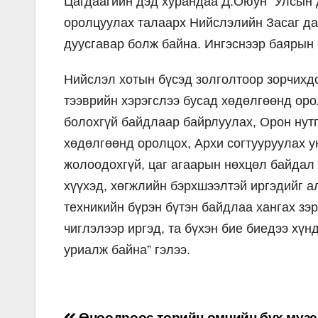
Цагдаагийн дэд хурандаа Д.Оюун “Улсын 
оролцуулах талаарх Нийслэлийн Засаг да
дуусгавар болж байна. Ингэснээр баярын 
Нийслэл хотын бүсэд золголтоор зорчихд
тээврийн хэрэгслээ бусад хөдөлгөөнд ор
болохгүй байдлаар байрлуулах, Орон нут
хөдөлгөөнд оролцох, Архи согтууруулах у
жолоодохгүй, цаг агаарын нөхцөл байдал 
хүүхэд, хөгжлийн бэрхшээлтэй иргэдийг ал
техникийн бүрэн бүтэн байдлаа хангах зэ
чиглэлээр иргэд, та бүхэн бие биедээ хү
уриалж байна” гэлээ.
Өнөөдрөөс төрийн өмчийн бүх музе