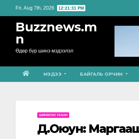
Skip
Fri. Aug 7th, 2026
12:21:32 PM
to
Buzznews.m
content
n
Өдөр бүр шинэ мэдээлэл
МЭДЭЭ
БАЙГАЛЬ ОРЧИН
ШИНЖЛЭХ УХААН
Д.Оюун: Маргааш 