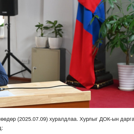
нөөдөр (2025.07.09) хуралдлаа. Хурлыг ДОК-ын дарг
д: