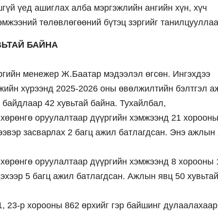
гүй үед ашиглах алба мэргэжлийн ангийн хүн, хүч
хэмжээний төлөвлөгөөний бүтэц зэргийг танилцууллаа
ВЬТАЙ БАЙНА
гийн менежер Ж.Баатар мэдээлэл өгсөн. Ингэхдээ
жийн хүрээнд 2025-2026 оны өвөлжилтийн бэлтгэл а
 байдлаар 42 хувьтай байна. Тухайлбал,
 хөрөнгө оруулалтаар дүүргийн хэмжээнд 21 хорооны
ээвэр засварлах 2 багц ажил батлагдсан. Энэ ажлын
 хөрөнгө оруулалтаар дүүргийн хэмжээнд 8 хорооны 
хээр 5 багц ажил батлагдсан. Ажлын явц 50 хувьта
1, 23-р хорооны 862 өрхийг гэр байшинг дулаалахаар