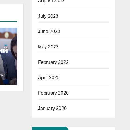
August 2023
July 2023
June 2023
May 2023
хий
February 2022
т
EWS
April 2020
гт
February 2020
January 2020