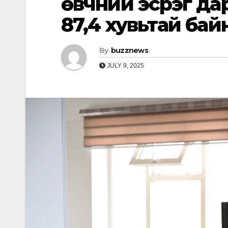
өвчний эсрэг д
87,4 хувьтай бай
By
buzznews
JULY 9, 2025