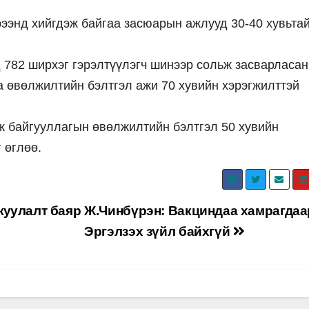
ээнд хийгдэж байгаа засюарын ажлууд 30-40 хувьта
782 ширхэг гэрэлтүүлэгч шинээр сольж засварласан
 өвөлжилтийн бэлтгэл ажи 70 хувийн хэрэгжилттэй
гж байгууллагын өвөлжилтийн бэлтгэл 50 хувийн
 өглөө.
жуулалт баяр
Ж.Чинбүрэн: Вакциндаа хамрагдаа
Эргэлзэх зүйл байхгүй