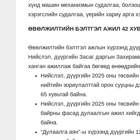
хүнд машин механизмын судалгаа, болзош
хэрэгслийн судалгаа, үерийн хариу арга 
ӨВӨЛЖИЛТИЙН БЭЛТГЭЛ АЖИЛ 42 ХУ
Өвөлжилтийн бэлтгэл ажлын хүрээнд дүүр
Нийслэл, дүүргийн Засаг даргын Захирам
ханган ажиллаж байгаа бөгөөд өнөөдрийн
Нийслэл, дүүргийн 2025 оны төсвийн
нийтийн зориулалттай орон сууцны д
65 хувьтай байна.
Нийслэл, дүүргийн 2025 оны төсвийн
байрны фасад дулаалгын ажил хийгдэ
байна.
“Дулаалга аян”-ы хүрээнд дүүргийн 1