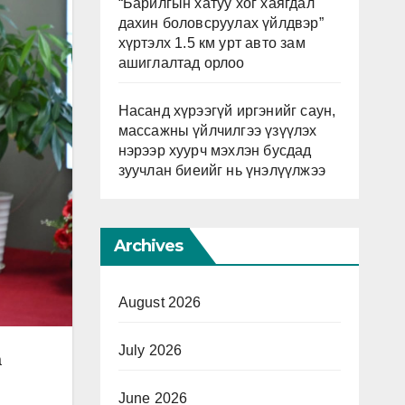
“Барилгын хатуу хог хаягдал
дахин боловсруулах үйлдвэр”
хүртэлх 1.5 км урт авто зам
ашиглалтад орлоо
Насанд хүрээгүй иргэнийг саун,
массажны үйлчилгээ үзүүлэх
нэрээр хуурч мэхлэн бусдад
зуучлан биеийг нь үнэлүүлжээ
Archives
August 2026
July 2026
а
June 2026