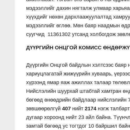
мэдээллийг дахин нягталж улмаар харьяа
хүүхдийг нөхөн дархлаажуулалтад хамруул
мэдээллийг өглөө. Мөн баяр наадмын өдр
суугчид 11361302 утсанд холбогдож зөвл
ДҮҮРГИЙН ОНЦГОЙ КОМИСС ӨНДӨРЖ
Дүүргийн Онцгой байдлын хэлтсээс баяр
хариуцлагатай жижүүрийн хуваарь, үерээ
хүрээнд ямар яаж ажиллах талаар төлөвл
Нийслэлийн шуурхай штабтай хамтран өн
бөгөөд өнөөдрийн байдлаар нийслэлийн 7
зөвшөөрөлгүй
407
нийт
2174
нэгж талбарт
дугаар хороонд нийт 23 айл байна. Түүнч
замтай бөгөөд ус тогтдог 10 байршил бай