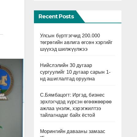
Recent Posts
Улсын бүртгэгчид 200.000
төгрөгийн авлига өгсөн хэргийг
шүүхэд шилжүүлжээ
Нийслэлийн 30 дугаар
сургуулийг 10 дугаар сарын 1-
нд ашиглалтад оруулна
С.Бямбацогт: Иргэд, бизнес
эрхлэгчдэд хүрсэн өгөөжөөрөө
ажлаа үнэлж, хэрэгжилтээ
тайлагнадаг байх ёстой
Морингийн давааны замаас