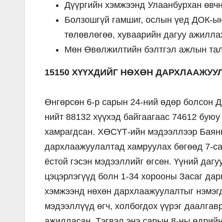
Дүүргийн хэмжээнд Улаанбурхан өвч
Болзошгүй гамшиг, ослын үед ДОК-ын
төлөвлөгөө, хуваарийн дагуу ажилла
Мөн Өвөлжилтийн бэлтгэл ажлын тал
15150 ХҮҮХДИЙГ НӨХӨН ДАРХЛААЖУ
Өнгөрсөн 6-р сарын 24-ний өдөр болсон 
нийт 88132 хүүхэд байгаагаас 74612 буюу
хамрагдсан. ХӨСҮТ-ийн мэдээллээр Баянг
дархлаажуулалтад хамруулах бөгөөд 7-са
ёстой гэсэн мэдээллийг өгсөн. Үүний дагу
цэцэрлэгүүд болн 1-34 хорооны Засаг дар
хэмжээнд нөхөн дархлаажуулалтыг нэмэгд
мэдээллүүд өгч, холбогдох үүрэг даалгав
ажилласан. Тэгвэл энэ сарын 8-ны өдрий