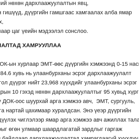
ний нөхөн дархлаажуулалтын явц,
 гишүүд, дүүргийн гамшгаас хамгаалах алба ямар
х,
аар цаг үеийн мэдээлэл сонслоо.
УЛАЛТАД ХАМРУУЛЛАА
ДОК-ын хурлаар ЭМТ-өөс дүүргийн хэмжээнд 0-15 на
 84.6 хувь нь улаанбурханы эсрэг дархлаажуулалт
ол дүүрэг нийт 23,968 хүүхдийг улаанбурханы эсрэг
рын 10 гэхэд нөхөн дархлаажуулалтыг 95 хувьд хүрг
у ДОК-оос шуурхай арга хэмжээ авч, ЭМТ, сургууль,
га нартай цахимаар хуралдсан. Энэ үеэр дүүргийн
үүлэх чиглэлээр ямар арга хэмжээ авч ажиллах тал
рыг өгөн улмаар шаардлагатай зардлыг гаргаж
н байдлаар дархлаажуулалтад хамрагдаагүй хүүхдү