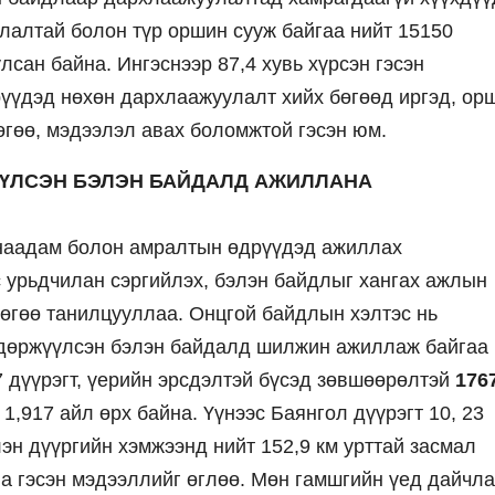
лалтай болон түр оршин сууж байгаа нийт 15150
сан байна. Ингэснээр 87,4 хувь хүрсэн гэсэн
үүдэд нөхөн дархлаажуулалт хийх бөгөөд иргэд, ор
өгөө, мэдээлэл авах боломжтой гэсэн юм.
ҮҮЛСЭН БЭЛЭН БАЙДАЛД АЖИЛЛАНА
 наадам болон амралтын өдрүүдэд ажиллах
с урьдчилан сэргийлэх, бэлэн байдлыг хангах ажлын
өгөө танилцууллаа. Онцгой байдлын хэлтэс нь
дөржүүлсэн бэлэн байдалд шилжин ажиллаж байгаа
 дүүрэгт, үерийн эрсдэлтэй бүсэд зөвшөөрөлтэй
176
 1,917 айл өрх байна. Үүнээс Баянгол дүүрэгт 10, 23
лэн дүүргийн хэмжээнд нийт 152,9 км урттай засмал
на гэсэн мэдээллийг өглөө. Мөн гамшгийн үед дайчла