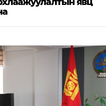
архлаажуулалтын явц
на