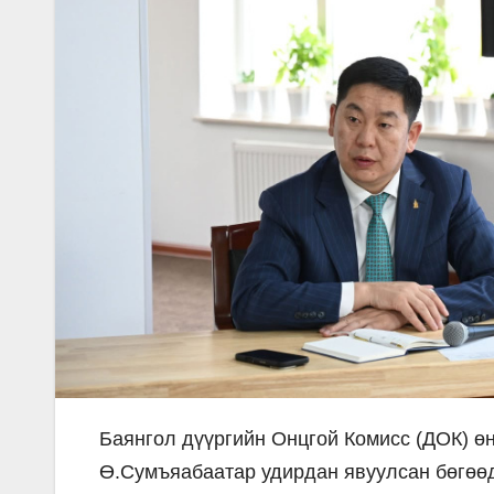
Баянгол дүүргийн Онцгой Комисс (ДОК) ө
Ө.Сумъяабаатар удирдан явуулсан бөгөө