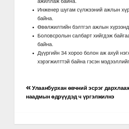
ажиллаж байна.
Инженер шугам сүлжээний ажлын хүр
байна.
Өвөлжилтийн бэлтгэл ажлын хүрээнд 
Боловсролын салбарт хийгдэж байгаа
байна.
Дүүргийн 34 хороо болон аж ахуй нэ
хэрэгжилттэй байна гэсэн мэдээллийг
Post
Улаанбурхан өвчний эсрэг дархлаа
navigation
наадмын өдрүүдэд ч үргэлжилнэ