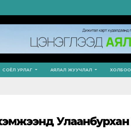
СОЁЛ УРЛАГ
АЯЛАЛ ЖУУЧЛАЛ
ХОЛБОО
н хэмжээнд Улаанбурхан