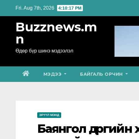
Skip
Fri. Aug 7th, 2026
4:10:18 PM
to
Buzznews.m
content
n
Өдөр бүр шинэ мэдээлэл
МЭДЭЭ
БАЙГАЛЬ ОРЧИН
ЭРҮҮЛ МЭНД
Баянгол дүүргий