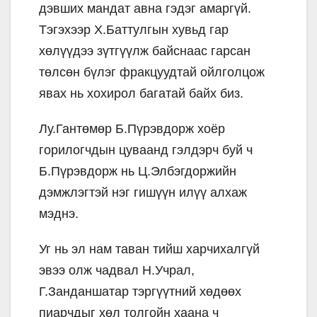
дэвших мандат авна гэдэг амаргүй.
Тэгэхээр Х.Баттулгын хувьд гар
хөлүүдээ зүтгүүлж байснаас гарсан
төлсөн бүлэг фракцуудтай ойлголцож
явах нь хохирол багатай байх биз.
Лу.Гантөмөр Б.Пүрэвдорж хоёр
горилогчдын цуваанд гэлдэрч буй ч
Б.Пүрэвдорж нь Ц.Элбэгдоржийн
дэмжлэгтэй нэг гишүүн илүү алхаж
мэднэ.
Уг нь эл нам таван тийш харчихалгүй
эвээ олж чадвал Н.Учрал,
Г.Занданшатар тэргүүтний хөдөөх
пиарчдыг хөл толгойн хаана ч