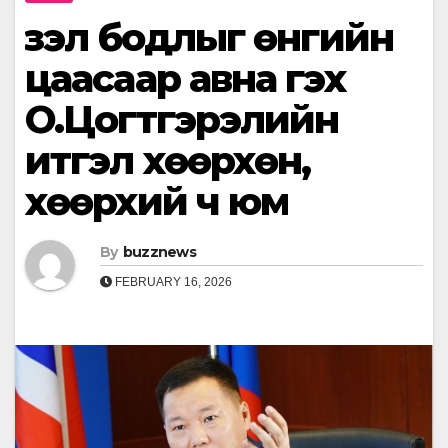
Үзэл бодлыг өнгийн
цаасаар авна гэх
О.Цогтгэрэлийн
итгэл хөөрхөн,
хөөрхий ч юм
By
buzznews
FEBRUARY 16, 2026