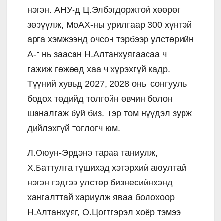
нэгэн. АНУ-д Ц.Элбэгдоржтой хөөрөг
зөрүүлж, МоАХ-ны урилгаар 300 хүнтэй
арга хэмжээнд очсон тэрбээр улстөрийн
А-г нь заасан Н.Алтанхуягаасаа ч
гажиж гөжөөд хаа ч хүрэхгүй кадр.
Түүний хувьд 2027, 2028 оны сонгууль
бодох төдийд толгойн өвчин болон
шаналгаж буй биз. Тэр том нүүдэл зурж
дийлэхгүй тоглогч юм.
Л.Оюун-Эрдэнэ тараа таниулж,
Х.Баттулга түшихэд хэтэрхий аюултай
нэгэн гэдгээ улстөр бизнесийнхэнд
хангалттай хариулж яваа болохоор
Н.Алтанхуяг, О.Цогтгэрэл хоёр тэмээ