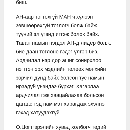
биш.
АН-аар тогтохгүй МАН ч хүлээн
зөвшөөрөхгүй тоглогч болж байж
түүний эл үгэнд итгэж болох байх.
Таван намын нэгдэл АН-д лидер болж,
бие даан тоглоно гэдэг үлгэр биз.
Ардчилал нэр дор ашиг сонирхлоо
нэгтгэн эрх мэдлийн төлөөх мөнхийн
зөрчил дунд байх болсон тус намын
ирээдүй үнэндээ бүрхэг. Хагарлаа
ардчилал гэж хаацайлахаа больсон
цагаас тэд нам мэт харагдаж эхэлнэ
гэхэд хатуудахгүй.
О.Цогтгэрэлийн хувьд холбогч төдий