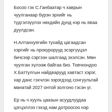
Босоо гэх С.Ганбаатар ч хаврын
чуулганаар бүрэн эрхийг нь
түдгэлзүүлэх нөхдийн дунд нэр нь яваа
дуулдсан.
Н.Алтанхуягийн тухайд цагаадсан
хэргийг нь прокурорууд эсэргүүцэл
бичсээр сэргээн шалгаад эхэлсэн. Мөн
чуулган хүлээж байгаа биз. Товчхондоо
Х.Баттулгын найдварууд хавтаст хэрэг,
хар данс гэхчлэн ээрэгдээд сонгуультай
манатай 2027 онтой золгоно гэсэн үг.
Ер нь ч хууль цаазын асуудлуудаа
цэгцэллээ гэхэд нам дотроосоо нэр