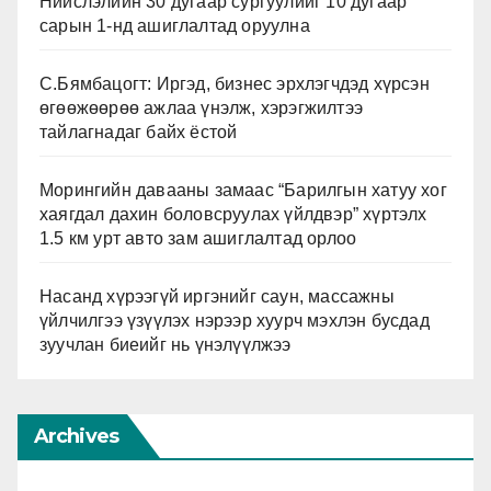
Нийслэлийн 30 дугаар сургуулийг 10 дугаар
Д.Амарбаясгалан Л.Оюун-
сарын 1-нд ашиглалтад оруулна
Эрдэнэ тэргүүлсэн 15
давхрынхан зурсан гэх
С.Бямбацогт: Иргэд, бизнес эрхлэгчдэд хүрсэн
мэдээлэл одоогоор
өгөөжөөрөө ажлаа үнэлж, хэрэгжилтээ
сошиалд тархаж байна. Эл
тайлагнадаг байх ёстой
шуумтай зэрэгцэн мань
нөхөд Хэнтий аймгийн
Морингийн давааны замаас “Барилгын хатуу хог
Дадал сумын нутаг дахь
хаягдал дахин боловсруулах үйлдвэр” хүртэлх
Онон-Балжийн байгалийн
1.5 км урт авто зам ашиглалтад орлоо
цогцолборт уулзалдах
болзоо тавьсан жиг жуг ч
Насанд хүрээгүй иргэнийг саун, массажны
бий. Гурван нуур болон
үйлчилгээ үзүүлэх нэрээр хуурч мэхлэн бусдад
нарсан ойн цоорхойд MCS-
зуучлан биеийг нь үнэлүүлжээ
ийн гэх аялал
жуулжлалын газарт болно
гэх энэхүү уулзалтад
Archives
Х.Баттулга, АН-ын дарга
О.Цогтгэрэл ч уригдсан