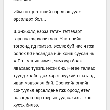
Ийм нөхцөл хэний нэр дэвшүүлж
өрсөлдөх бол…
З.Энхболд нэрээ татаж тэтгэвэрт
гарснаа зарлачихлаа. Улстөрийн
тогоонд ид гэмээр, эхэлж буй нас ч гэж
болох 60 насандаа ийн хойш суусан нь
Х.Баттулгын чимэг, чимхүүр болж
явахаас түвэгшээсэн биз. Нөгөө талаас
түүнд холбогдох хэрэг шүүхийн шатанд
яваа мэдээлэл бий. Ерөнхийлөгчийн
сонгуульд өрсөлдөнө гэж ороод өтөл
насандаа өөр газрын үүд сахихыг хэн
хүсэх билээ.