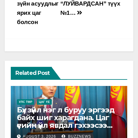
зүйн асуудлыг
“ЛУЙВАРДСАН” түүх
ярих цаг
№1…
болсон
Related Post
УЛС ТӨР
ЦАГ ҮЕ
Бүх зүйл нэг л буруу эргээд
байх шиг харагдана. Цаг
үеийн үйл явдал гэхээсээ
хэн нэгэнд зориулсан
AUGUST 3, 2026
BUZZNEWS