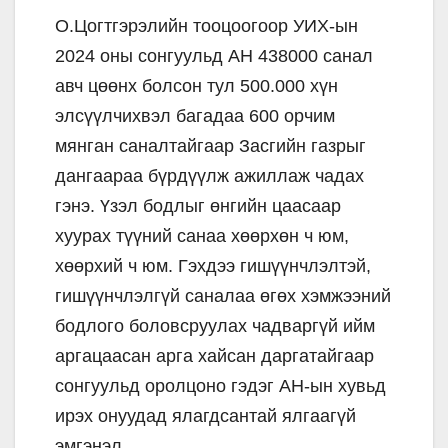
О.Цогтгэрэлийн тооцоогоор УИХ-ын
2024 оны сонгуульд АН 438000 санал
авч цөөнх болсон тул 500.000 хүн
элсүүлчихвэл багадаа 600 орчим
мянган саналтайгаар Засгийн газрыг
дангаараа бүрдүүлж ажиллаж чадах
гэнэ. Үзэл бодлыг өнгийн цаасаар
хуурах түүний санаа хөөрхөн ч юм,
хөөрхий ч юм. Гэхдээ гишүүнчлэлтэй,
гишүүнчлэлгүй саналаа өгөх хэмжээний
бодлого боловсруулах чадваргүй ийм
аргацаасан арга хайсан даргатайгаар
сонгуульд оролцоно гэдэг АН-ын хувьд
ирэх онуудад ялагдсантай ялгаагүй
эмгэнэл.