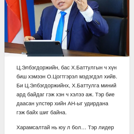
Ц.Элбэгдоржийн, бас Х.Баттулгын ч хүн
биш хэмээн О.Цогтгэрэл мэдэгдэл хийв.
Би Ц.Элбэгдоржийнх, Х.Баттулга миний
ард байдаг гэж хэн ч хэлээ аж. Тэр бие
даасан улстөр хийн АН-ыг удирдана
гэж байх шиг байна.
Харамсалтай нь юу л бол… Тэр лидер