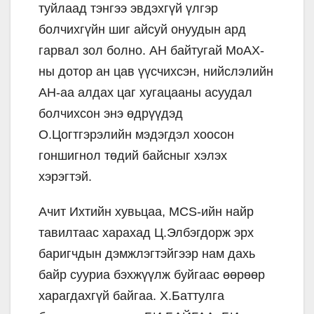
туйлаад тэнгээ эвдэхгүй үлгэр
болчихгүйн шиг айсуй онуудын ард
гарвал зол болно. АН байтугай МоАХ-
ны дотор ан цав үүсчихсэн, нийслэлийн
АН-аа алдах цаг хугацааны асуудал
болчихсон энэ өдрүүдэд
О.Цогтгэрэлийн мэдэгдэл хоосон
гоншигнол төдий байсныг хэлэх
хэрэгтэй.
Ачит Ихтийн хувьцаа, MCS-ийн найр
тавилтаас харахад Ц.Элбэгдорж эрх
баригчдын дэмжлэгтэйгээр нам дахь
байр сууриа бэхжүүлж буйгаас өөрөөр
харагдахгүй байгаа. Х.Баттулга