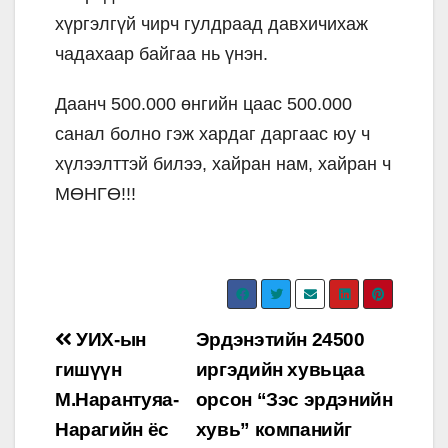
хүргэлгүй чирч гулдраад давхичихаж
чадахаар байгаа нь үнэн.
Даанч 500.000 өнгийн цаас 500.000
санал болно гэж хардаг даргаас юу ч
хүлээлттэй билээ, хайран нам, хайран ч
МӨНГӨ!!!
Post
УИХ-ын
Эрдэнэтийн 24500
navigation
гишүүн
иргэдийн хувьцаа
М.Нарантуяа-
орсон “Зэс эрдэнийн
Нарагийн ёс
хувь” компанийг