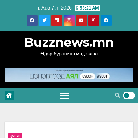
Skip
Fri. Aug 7th, 2026
6:53:22 AM
to
content
Buzznews.mn
Өдөр бүр шинэ мэдээлэл
ЦАГ ҮЕ