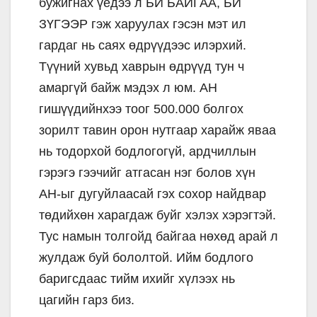
бужигнах үедээ л БИ БАЙГАА, БИ
ЗҮГЭЭР гэж харуулах гэсэн мэт ил
гардаг нь саях өдрүүдээс илэрхий.
Түүний хувьд хаврын өдрүүд тун ч
амаргүй байж мэдэх л юм. АН
гишүүдийнхээ тоог 500.000 болгох
зорилт тавин орон нутгаар харайж яваа
нь тодорхой бодлогогүй, ардчиллын
гэрэгэ гээчийг атгасан нэг болов хүн
АН-ыг дугуйлаасай гэх сохор найдвар
төдийхөн харагдаж буйг хэлэх хэрэгтэй.
Тус намын толгойд байгаа нөхөд арай л
жулдаж буй бололтой. Ийм бодлого
баригсдаас тийм ихийг хүлээх нь
цагийн гарз биз.