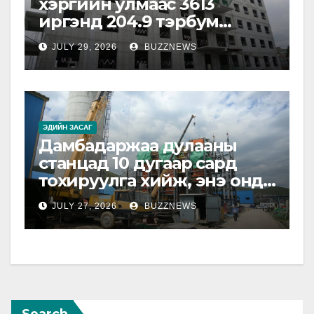
хэргийн улмаас 3613
иргэнд 204.9 тэрбум
төгрөгийн хохирол
JULY 29, 2026
BUZZNEWS
учирчээ
ЭДИЙН ЗАСАГ
Дамбадаржаа дулааны
станцад 10 дугаар сард
тохируулга хийж, энэ онд
ашиглалтад оруулна
JULY 27, 2026
BUZZNEWS
Search