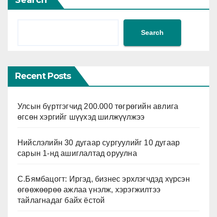
Search
Recent Posts
Улсын бүртгэгчид 200.000 төгрөгийн авлига
өгсөн хэргийг шүүхэд шилжүүлжээ
Нийслэлийн 30 дугаар сургуулийг 10 дугаар
сарын 1-нд ашиглалтад оруулна
С.Бямбацогт: Иргэд, бизнес эрхлэгчдэд хүрсэн
өгөөжөөрөө ажлаа үнэлж, хэрэгжилтээ
тайлагнадаг байх ёстой