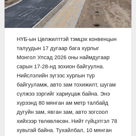
НҮБ-ын Цөлжилттэй тэмцэх конвенцын
талуудын 17 дугаар бага хурлыг
Монгол Улсад 2026 оны наймдугаар
сарын 17-28-нд зохион байгуулна.
Нийслэлийн зүгээс хурлын түр
байгууламж, авто зам тохижилт, шугам
сүлжээ зэргийг хариуцаж байна. Энэ
хүрээнд 80 мянган ам метр талбайд
дугуйн зам, явган зам, авто зогсоол
хийхээр төлөвлөсөн. Нийт гүйцэтгэл 78
хувьтай байна. Тухайлбал, 10 мянган