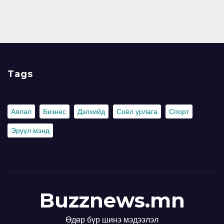
Tags
Аялал
Бизнес
Дэлхийд
Соёл урлага
Спорт
Эрүүл мэнд
Buzznews.mn
Өдөр бүр шинэ мэдээлэл