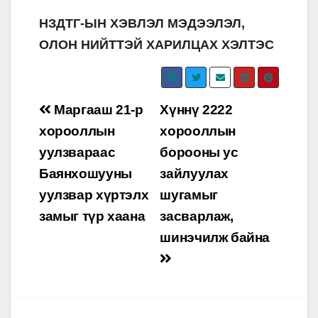
НЗДТГ-ЫН ХЭВЛЭЛ МЭДЭЭЛЭЛ,
ОЛОН НИЙТТЭЙ ХАРИЛЦАХ ХЭЛТЭС
Post
Маргааш 21-р
Хүннү 2222
navigation
хорооллын
хорооллын
уулзвараас
борооны ус
Баянхошууны
зайлуулах
уулзвар хүртэлх
шугамыг
замыг түр хаана
засварлаж,
шинэчилж байна