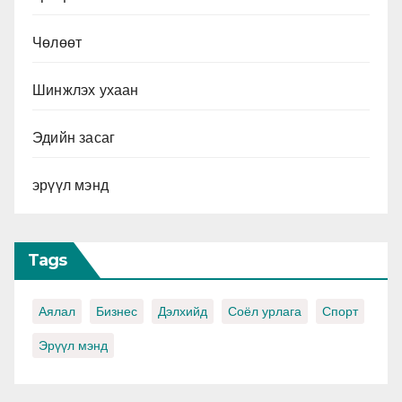
Чөлөөт
Шинжлэх ухаан
Эдийн засаг
эрүүл мэнд
Tags
Аялал
Бизнес
Дэлхийд
Соёл урлага
Спорт
Эрүүл мэнд