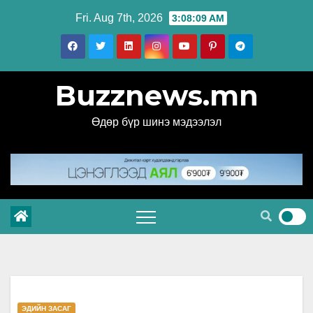
Skip
Fri. Aug 7th, 2026
3:08:10 AM
to
content
Buzznews.mn
Өдөр бүр шинэ мэдээлэл
ЭДИЙН ЗАСАГ