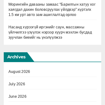
Морингийн давааны замаас “Барилгын хатуу хог
хаягдал дахин боловсруулах үйлдвэр” хүртэлх
1.5 км урт авто зам ашиглалтад орлоо
Насанд хүрээгүй иргэнийг саун, массажны
үйлчилгээ үзүүлэх нэрээр хуурч мэхлэн бусдад
зуучлан биеийг нь үнэлүүлжээ
Archives
August 2026
July 2026
June 2026