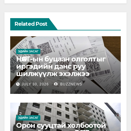
Related Post
ЭДИЙН ЗАСАГ
НӨАТ-ын буцаан олголтыг
иргэдийн данс руу
шилжүүлж эхэлжээ
JULY 30, 2026
BUZZNEWS
ЭДИЙН ЗАСАГ
Орон сууцтай холбоотой