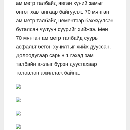
ам метр талбайд явган хүний замыг
өнгөт хавтангаар байгуулж, 70 мянган
ам метр талбайд цементээр бэхжүүлсэн
буталсан чулуун суурийг хийжээ. Мөн
70 мянган ам метр талбайд суурь
асфальт бетон хучилтыг хийж дууссан.
Долоодугаар сарын 1 гэхэд зам
талбайн ажлыг бүрэн дуусгахаар
төлөвлөн ажиллаж байна.