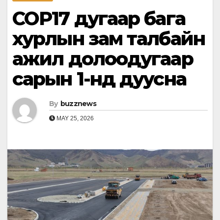
COP17 дугаар бага
хурлын зам талбайн
ажил долоодугаар
сарын 1-нд дуусна
By
buzznews
MAY 25, 2026