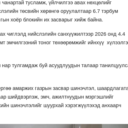
н чанартай тусламж, үйлчилгээ авах нөхцөлийг
лэлийн төсвийн хөрөнгө оруулалтаар 6.7 тэрбум
лгын хоёр блокийн их засварыг хийж байна.
ах чиглэлд нийслэлийн санхүүжилтээр 2026 онд 4.4
имт эмчилгээний тоног төхөөрөмжийг ийнхүү хүлээлг
ч нар тулгамдаж буй асуудлуудын талаар танилцуулс
ргөө амаржих газрын засвар шинэчлэл, шаардлагат
аар шийдвэрлэж, эмч, ажилтнуудын мэргэшлийг
жийн шинэчлэлийг шуурхай хэрэгжүүлэхэд анхаарч