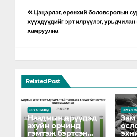
Post
Цэцэрлэг, ерөнхий боловсролын су
navigation
хүүхдүүдийг эрт илрүүлэг, урьдчилан 
хамруулна
Related Post
ЭРҮҮЛ МЭНД
ЭРҮҮЛ М
Наадмын өдрүүдэд
Зам
ахуйн орчинд
осл
гэмтэж бэртсэн
эхн