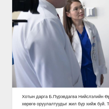
Хотын дарга Б.Пүрэвдагва Нийслэлийн Өр
хөрөгө оруулалтуудыг жил бүр хийж буй. 