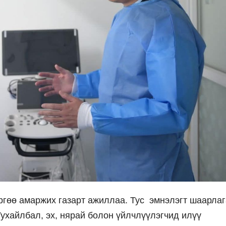
гөө амаржих газарт ажиллаа. Тус эмнэлэгт шаарлаг
Тухайлбал, эх, нярай болон үйлчлүүлэгчид илүү