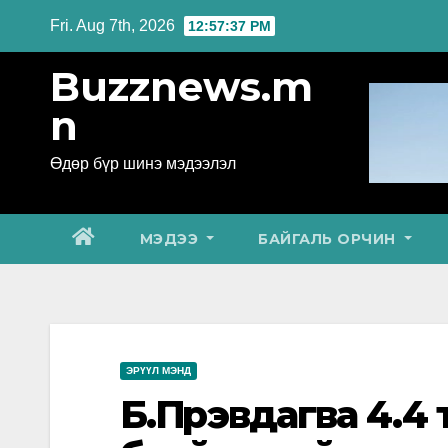
Skip
Fri. Aug 7th, 2026
12:57:39 PM
to
Buzznews.m
content
n
Өдөр бүр шинэ мэдээлэл
МЭДЭЭ
БАЙГАЛЬ ОРЧИН
ЭРҮҮЛ МЭНД
Б.Пүрэвдагва 4.4