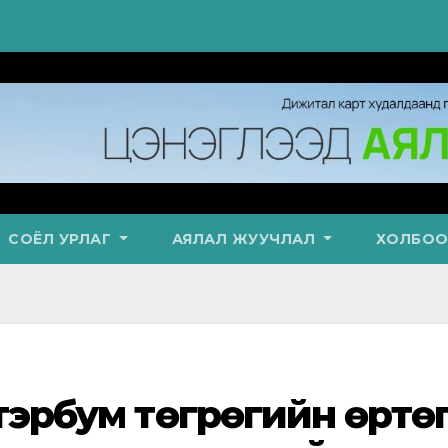
СОЁЛ УРЛАГ
АЯЛАЛ ЖУУЧЛАЛ
ХОЛБОО
 тэрбум төгрөгийн өртө