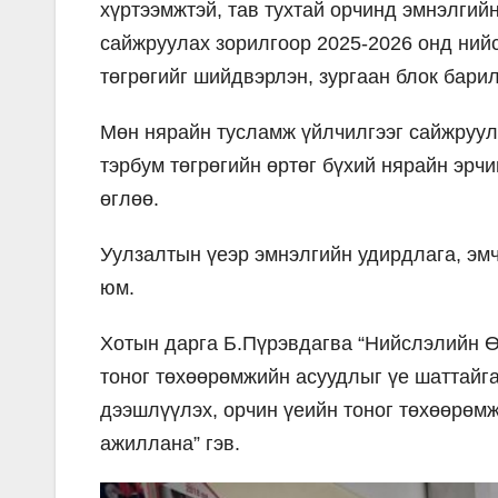
хүртээмжтэй, тав тухтай орчинд эмнэлгий
сайжруулах зорилгоор 2025-2026 онд нийс
төгрөгийг шийдвэрлэн, зургаан блок бари
Мөн нярайн тусламж үйлчилгээг сайжруул
тэрбум төгрөгийн өртөг бүхий нярайн эрч
өглөө.
Уулзалтын үеэр эмнэлгийн удирдлага, эм
юм.
Хотын дарга Б.Пүрэвдагва “Нийслэлийн Ө
тоног төхөөрөмжийн асуудлыг үе шаттайг
дээшлүүлэх, орчин үеийн тоног төхөөрөм
ажиллана” гэв.