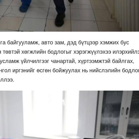
га байгууламж, авто зам, дэд бүтцээр хэмжих бус
 төвтэй хөгжлийн бодлогыг хэрэгжүүлэхээ илэрхийл
тусламж үйлчилгээг чанартай, хүртээмжтэй байлгах,
нгол иргэнийг өсгөн бойжуулах нь нийслэлийн бодло
эллээ.