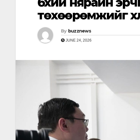
бүхий нярайн эр
төхөөрөмжийг хү
By
buzznews
JUNE 24, 2026