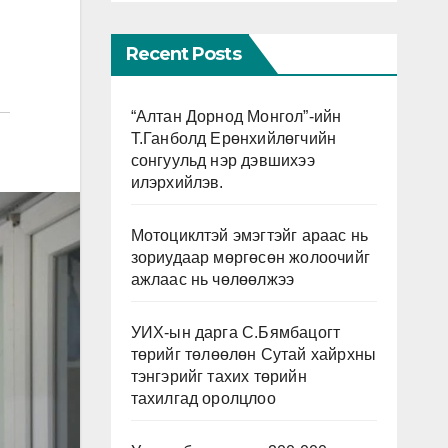
Recent Posts
“Алтан Дорнод Монгол”-ийн
Т.Ганболд Ерөнхийлөгчийн
сонгуульд нэр дэвшихээ
илэрхийлэв.
Мотоциклтэй эмэгтэйг араас нь
зориудаар мөргөсөн жолоочийг
ажлаас нь чөлөөлжээ
УИХ-ын дарга С.Бямбацогт
төрийг төлөөлөн Сутай хайрхны
тэнгэрийг тахих төрийн
тахилгад оролцлоо