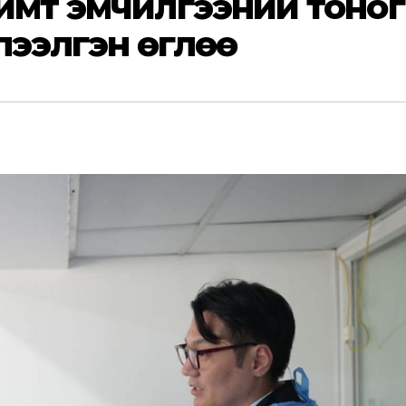
чимт эмчилгээний тоног
лээлгэн өглөө