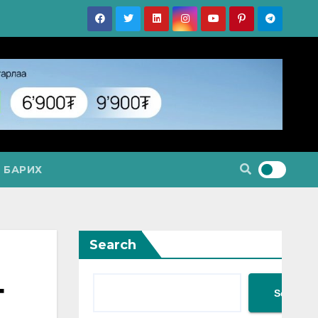
 БАРИХ
Search
г
Search