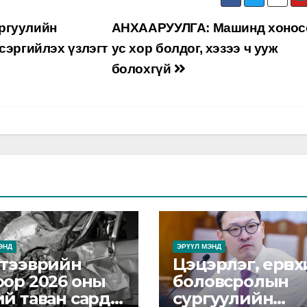
ргуулийн
АНХААРУУЛГА: Машинд хонос
сэргийлэх үзлэгт
ус хор болдог, хэзээ ч ууж
болохгүй
ЭНД
ЭРҮҮЛ МЭНД
 тээврийн
Цэцэрлэг, ерөн
оор 2026 оны
боловсролын
ий таван сард
сургуулийн