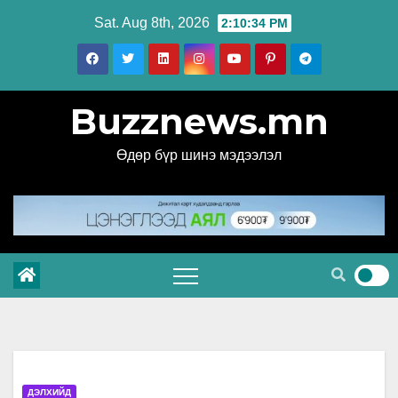
Skip
Sat. Aug 8th, 2026
2:10:35 PM
to
content
Buzznews.mn
Өдөр бүр шинэ мэдээлэл
ДЭЛХИЙД