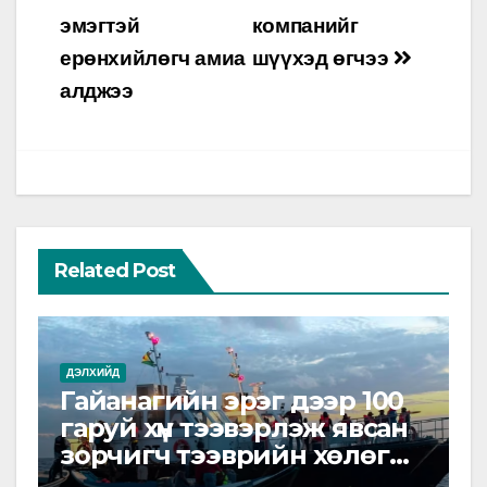
navigation
эмэгтэй
компанийг
ерөнхийлөгч амиа
шүүхэд өгчээ
алджээ
Related Post
ДЭЛХИЙД
Гайанагийн эрэг дээр 100
гаруй хүн тээвэрлэж явсан
зорчигч тээврийн хөлөг
живжээ