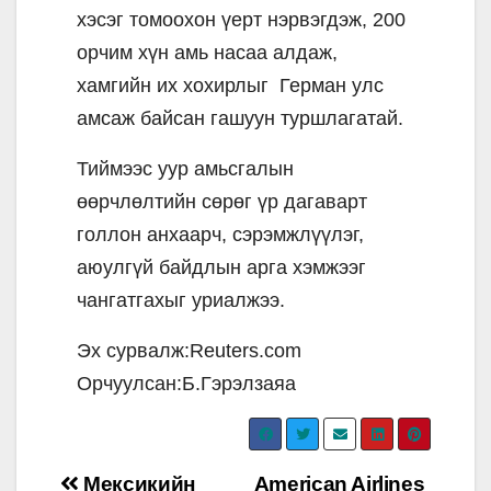
хэсэг томоохон үерт нэрвэгдэж, 200
орчим хүн амь насаа алдаж,
хамгийн их хохирлыг Герман улс
амсаж байсан гашуун туршлагатай.
Тиймээс уур амьсгалын
өөрчлөлтийн сөрөг үр дагаварт
голлон анхаарч, сэрэмжлүүлэг,
аюулгүй байдлын арга хэмжээг
чангатгахыг уриалжээ.
Эх сурвалж:Reuters.com
Орчуулсан:Б.Гэрэлзаяа
Post
Мексикийн
American Airlines