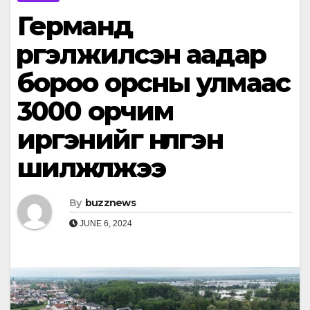
Германд
үргэлжилсэн аадар
бороо орсны улмаас
3000 орчим
иргэнийг нүүлгэн
шилжүүлжээ
By
buzznews
JUNE 6, 2024