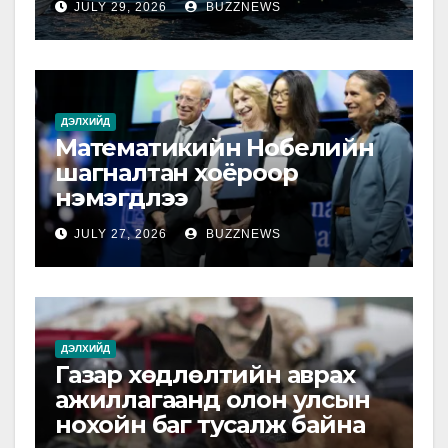
JULY 29, 2026
BUZZNEWS
ДЭЛХИЙД
Математикийн Нобелийн
шагналтан хоёроор
нэмэгдлээ
JULY 27, 2026
BUZZNEWS
ДЭЛХИЙД
Газар хөдлөлтийн аврах
ажиллагаанд олон улсын
нохойн баг тусалж байна