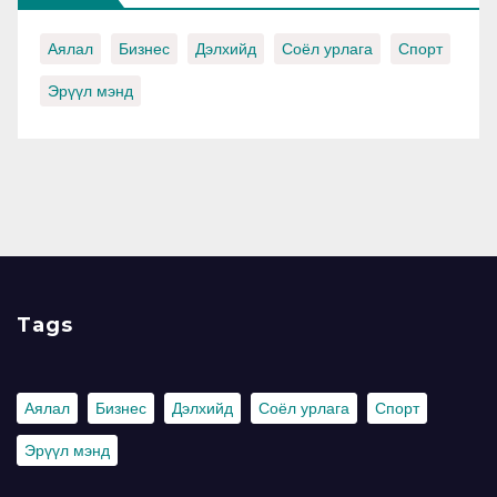
Аялал
Бизнес
Дэлхийд
Соёл урлага
Спорт
Эрүүл мэнд
Tags
Аялал
Бизнес
Дэлхийд
Соёл урлага
Спорт
Эрүүл мэнд