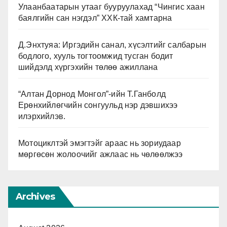
Улаанбаатарын утааг бууруулахад “Чингис хаан
баялгийн сан нэгдэл” ХХК-тай хамтарна
Д.Энхтуяа: Иргэдийн санал, хүсэлтийг салбарын
бодлого, хууль тогтоомжид тусган бодит
шийдэлд хүргэхийн төлөө ажиллана
“Алтан Дорнод Монгол”-ийн Т.Ганболд
Ерөнхийлөгчийн сонгуульд нэр дэвшихээ
илэрхийлэв.
Мотоциклтэй эмэгтэйг араас нь зориудаар
мөргөсөн жолоочийг ажлаас нь чөлөөлжээ
Archives