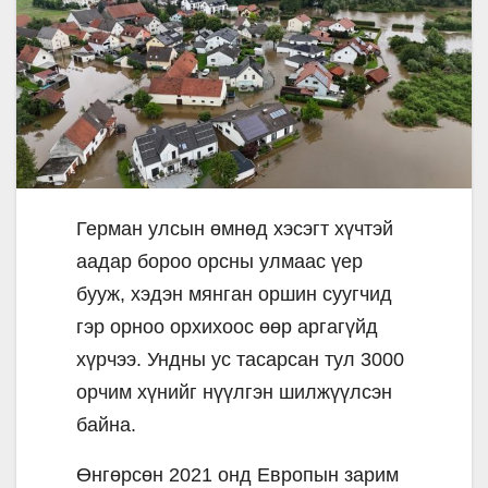
Герман улсын өмнөд хэсэгт хүчтэй
аадар бороо орсны улмаас үер
бууж, хэдэн мянган оршин суугчид
гэр орноо орхихоос өөр аргагүйд
хүрчээ. Ундны ус тасарсан тул 3000
орчим хүнийг нүүлгэн шилжүүлсэн
байна.
Өнгөрсөн 2021 онд Европын зарим