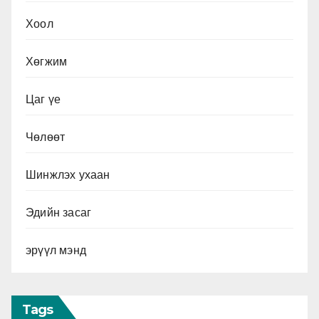
Хоол
Хөгжим
Цаг үе
Чөлөөт
Шинжлэх ухаан
Эдийн засаг
эрүүл мэнд
Tags