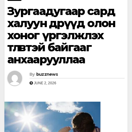
Зургаадугаар сард
халуун өдрүүд олон
хоног үргэлжлэх
төлөвтэй байгааг
анхаарууллаа
By
buzznews
JUNE 2, 2026