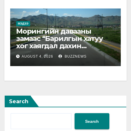
МЭДЭЭ
Морингийн давааны
замаас “Барилгын хатуу
хог хаягдал дахин
боловсруулах үйлдвэр”
AUGUST 4, 2026
BUZZNEWS
хүртэлх 1.5 км урт авто зам
ашиглалтад орлоо
Search
Search