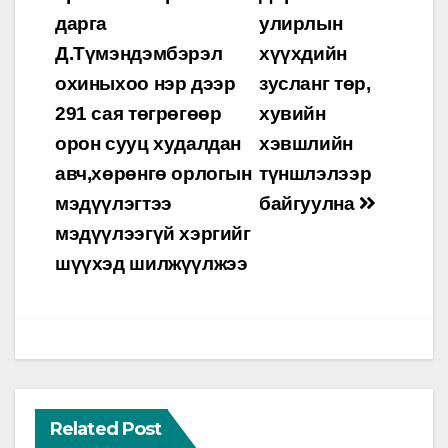
navigation
дарга
улирлын
Д.Түмэндэмбэрэл
хүүхдийн
охиныхоо нэр дээр
зусланг төр,
291 сая төгрөгөөр
хувийн
орон сууц худалдан
хэвшлийн
авч,хөрөнгө орлогын
түншлэлээр
мэдүүлэгтээ
байгуулна
мэдүүлээгүй хэргийг
шүүхэд шилжүүлжээ
Related Post