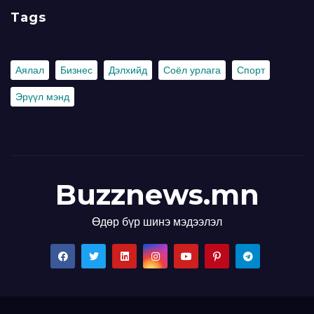
Tags
Аялал
Бизнес
Дэлхийд
Соёл урлага
Спорт
Эрүүл мэнд
Buzznews.mn
Өдөр бүр шинэ мэдээлэл