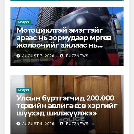
МЭДЭЭ
Мотоциклтэй эмэгтэйг
араас нь зориудаар мөргөсөн
жолоочийг ажлаас нь
чөлөөлжээ
AUGUST 7, 2026
BUZZNEWS
МЭДЭЭ
Улсын бүртгэгчид 200.000
төгрөгийн авлига өгсөн хэргийг
шүүхэд шилжүүлжээ
AUGUST 4, 2026
BUZZNEWS