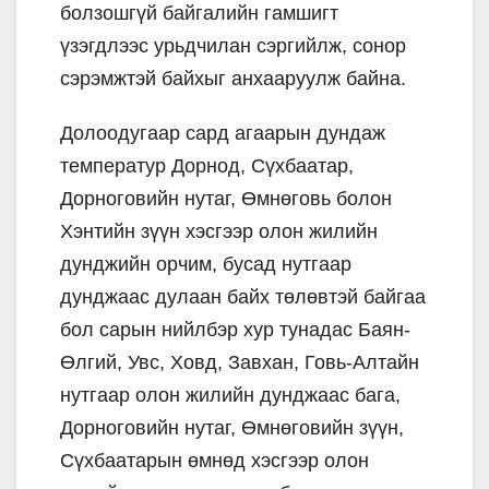
болзошгүй байгалийн гамшигт
үзэгдлээс урьдчилан сэргийлж, сонор
сэрэмжтэй байхыг анхааруулж байна.
Долоодугаар сард агаарын дундаж
температур Дорнод, Сүхбаатар,
Дорноговийн нутаг, Өмнөговь болон
Хэнтийн зүүн хэсгээр олон жилийн
дунджийн орчим, бусад нутгаар
дунджаас дулаан байх төлөвтэй байгаа
бол сарын нийлбэр хур тунадас Баян-
Өлгий, Увс, Ховд, Завхан, Говь-Алтайн
нутгаар олон жилийн дунджаас бага,
Дорноговийн нутаг, Өмнөговийн зүүн,
Сүхбаатарын өмнөд хэсгээр олон