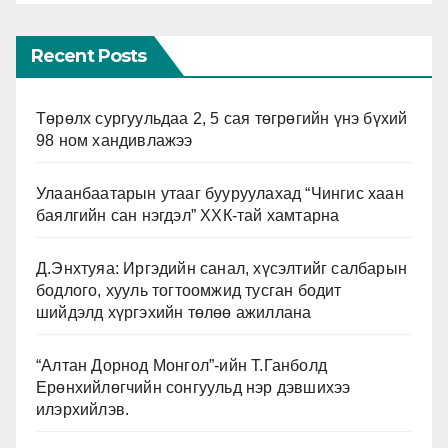
Recent Posts
Төрөлх сургуульдаа 2, 5 сая төгрөгийн үнэ бүхий
98 ном хандивлажээ
Улаанбаатарын утааг бууруулахад “Чингис хаан
баялгийн сан нэгдэл” ХХК-тай хамтарна
Д.Энхтуяа: Иргэдийн санал, хүсэлтийг салбарын
бодлого, хууль тогтоомжид тусган бодит
шийдэлд хүргэхийн төлөө ажиллана
“Алтан Дорнод Монгол”-ийн Т.Ганболд
Ерөнхийлөгчийн сонгуульд нэр дэвшихээ
илэрхийлэв.