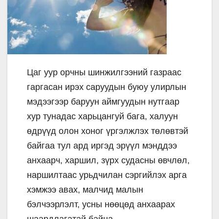
Цаг уур орчны шинжилгээний газраас
гаргасан ирэх саруудын буюу улирлын
мэдээгээр баруун аймгуудын нутгаар
хур тунадас харьцангуй бага, халуун
өдрүүд олон хоног үргэлжлэх төлөвтэй
байгаа тул ард иргэд эрүүл мэнддээ
анхаарч, харшил, зүрх судасны өвчлөл,
наршилтаас урьдчилан сэргийлэх арга
хэмжээ авах, малчид малын
бэлчээрлэлт, усны нөөцөд анхаарах