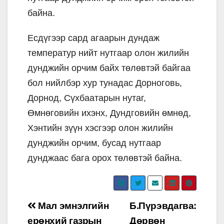
байна.
Есдүгээр сард агаарын дундаж
температур нийт нутгаар олон жилийн
дунджийн орчим байх төлөвтэй байгаа
бол нийлбэр хур тунадас Дорноговь,
Дорнод, Сүхбаатарын нутаг,
Өмнөговийн ихэнх, Дундговийн өмнөд,
Хэнтийн зүүн хэсгээр олон жилийн
дунджийн орчим, бусад нутгаар
дунджаас бага орох төлөвтэй байна.
Post
Мал эмнэлгийн
Б.Пүрэвдагва:
ерөнхий газрын
Дөрвөн