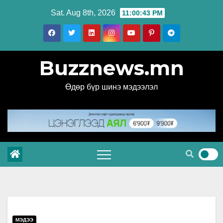
Skip
Sat. Aug 8th, 2026
11:00:44 PM
to
content
Buzznews.mn
Өдөр бүр шинэ мэдээлэл
МЭДЭЭ