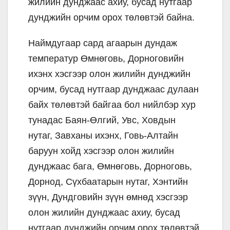
жилийн дунджаас ахиу, бусад нутгаар
дунджийн орчим орох төлөвтэй байна.
Наймдугаар сард агаарын дундаж
температур Өмнөговь, Дорноговийн
ихэнх хэсгээр олон жилийн дунджийн
орчим, бусад нутгаар дунджаас дулаан
байх төлөвтэй байгаа бол нийлбэр хур
тунадас Баян-Өлгий, Увс, Ховдын
нутаг, Завханы ихэнх, Говь-Алтайн
баруун хойд хэсгээр олон жилийн
дунджаас бага, Өмнөговь, Дорноговь,
Дорнод, Сүхбаатарын нутаг, Хэнтийн
зүүн, Дундговийн зүүн өмнөд хэсгээр
олон жилийн дунджаас ахиу, бусад
нутгаар дунджийн орчим орох төлөвтэй