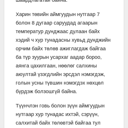
шаардлагатай байна.
Харин төвийн аймгуудын нутгаар 7
болон 8 дугаар саруудад агаарын
температур дунджаас дулаан байх
хэдий ч хур тунадасны хувьд дунджийн
орчим байх төлөв ажиглагдаж байгаа
ба түр зуурын усархаг аадар бороо,
аянга цахилгаан, нөөлөг салхины
аюултай үзэгдлийн эрсдэл нэмэгдэж,
голын усны түвшин нэмэгдэх нөхцөл
бүрдэж болзошгүй байна.
Түүнчлэн говь болон зүүн аймгуудын
нутгаар хур тунадас ихтэй, сэрүүн,
салхитай байх төлөвтэй байгаа тул