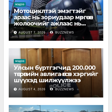
МЭДЭЭ
Мотоциклтэй эмэгтэйг
араас нь зориудаар мөргөсөн
жолоочийг ажлаас нь
чөлөөлжээ
AUGUST 7, 2026
BUZZNEWS
МЭДЭЭ
Улсын бүртгэгчид 200.000
төгрөгийн авлига өгсөн хэргийг
шүүхэд шилжүүлжээ
AUGUST 4, 2026
BUZZNEWS