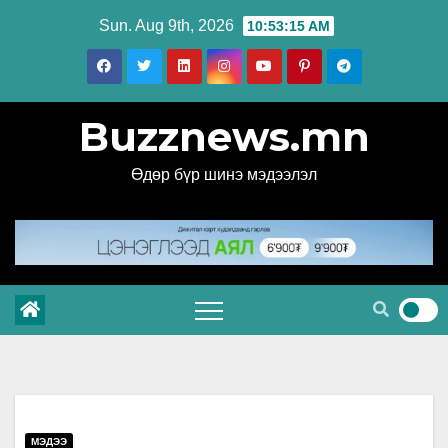
Skip
Sun. Aug 9th, 2026
10:53:16 AM
to
content
Buzznews.mn
Өдөр бүр шинэ мэдээлэл
МЭДЭЭ