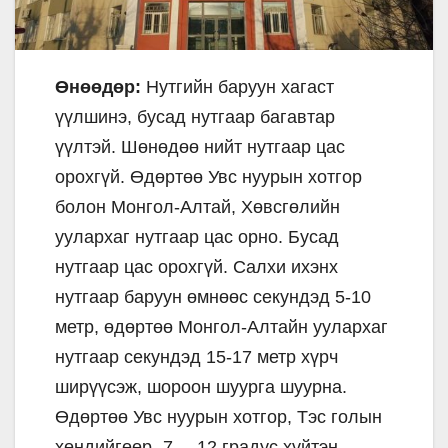
Өнөөдөр:
Нутгийн баруун хагаст
үүлшинэ, бусад нутгаар багавтар
үүлтэй. Шөнөдөө нийт нутгаар цас
орохгүй. Өдөртөө Увс нуурын хотгор
болон Монгол-Алтай, Хөвсгөлийн
уулархаг нутгаар цас орно. Бусад
нутгаар цас орохгүй. Салхи ихэнх
нутгаар баруун өмнөөс секундэд 5-10
метр, өдөртөө Монгол-Алтайн уулархаг
нутгаар секундэд 15-17 метр хүрч
ширүүсэж, шороон шуурга шуурна.
Өдөртөө Увс нуурын хотгор, Тэс голын
хөндийгөөр -7…-12 градус хүйтэн,