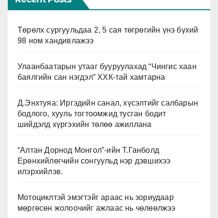
Төрөлх сургуульдаа 2, 5 сая төгрөгийн үнэ бүхий
98 ном хандивлажээ
Улаанбаатарын утааг бууруулахад “Чингис хаан
баялгийн сан нэгдэл” ХХК-тай хамтарна
Д.Энхтуяа: Иргэдийн санал, хүсэлтийг салбарын
бодлого, хууль тогтоомжид тусган бодит
шийдэлд хүргэхийн төлөө ажиллана
“Алтан Дорнод Монгол”-ийн Т.Ганболд
Ерөнхийлөгчийн сонгуульд нэр дэвшихээ
илэрхийлэв.
Мотоциклтэй эмэгтэйг араас нь зориудаар
мөргөсөн жолоочийг ажлаас нь чөлөөлжээ