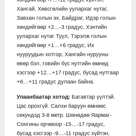
Хангай, Хөвсгөлийн уулархаг нутаг,
Завхан голын эх, Байдраг, Идэр голын
хөндийгөөр +2…-3 градус, Хэнтийн
уулархаг нутаг Туул, Тэрэлж голын
хөндийгөөр +1…+6 градус, Их
нууруудын хотгор, Хангайн нурууны
өвөр бэл, говийн бүс нутгийн өмнөд
хэсгээр +12…+17 градус, бусад нутгаар
+6…+11 градус дулаан байна.
Улаанбаатар хотод:
Багавтар үүлтэй.
Цас орохгүй. Салхи баруун өмнөөс
секундэд 3-8 метр. Шөнөдөө Яармаг-
Сонгины орчмоор -15…-17 градус,
бусад хэсгээр -9…-11 градус хүйтэн,