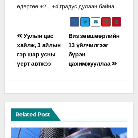
өдөртөө +2…+4 градус дулаан байна.
Post
Уулын цас
Виз зөвшөөрлийн
navigation
хайлж, 3 айлын
13 үйлчилгээг
гэр шар усны
бүрэн
үерт автжээ
цахимжууллаа
Related Post