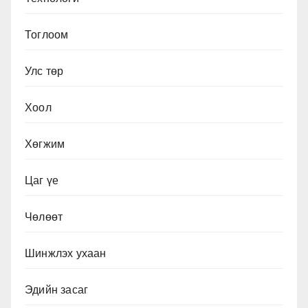
Тоглоом
Улс төр
Хоол
Хөгжим
Цаг үе
Чөлөөт
Шинжлэх ухаан
Эдийн засаг