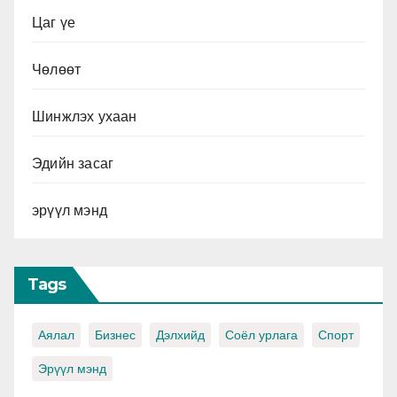
Цаг үе
Чөлөөт
Шинжлэх ухаан
Эдийн засаг
эрүүл мэнд
Tags
Аялал
Бизнес
Дэлхийд
Соёл урлага
Спорт
Эрүүл мэнд