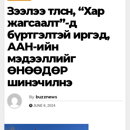
Зээлээ төлсөн, “Хар
жагсаалт”-д
бүртгэлтэй иргэд,
ААН-ийн
мэдээллийг
ӨНӨӨДӨР
шинэчилнэ
By
buzznews
JUNE 6, 2024