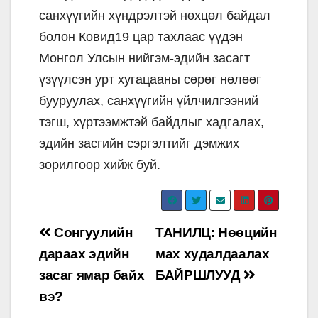
санхүүгийн хүндрэлтэй нөхцөл байдал
болон Ковид19 цар тахлаас үүдэн
Монгол Улсын нийгэм-эдийн засагт
үзүүлсэн урт хугацааны сөрөг нөлөөг
бууруулах, санхүүгийн үйлчилгээний
тэгш, хүртээмжтэй байдлыг хадгалах,
эдийн засгийн сэргэлтийг дэмжих
зорилгоор хийж буй.
Post
Сонгуулийн
ТАНИЛЦ: Нөөцийн
navigation
дараах эдийн
мах худалдаалах
засаг ямар байх
БАЙРШЛУУД
вэ?