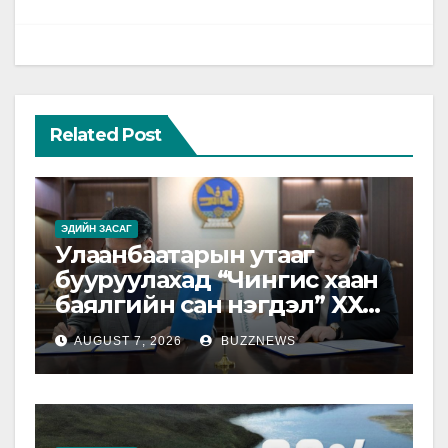
Related Post
ЭДИЙН ЗАСАГ
Улаанбаатарын утааг
бууруулахад “Чингис хаан
баялгийн сан нэгдэл” ХХК-
тай хамтарна
AUGUST 7, 2026
BUZZNEWS