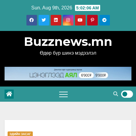
Skip
Sun. Aug 9th, 2026
5:02:06 AM
to
content
Buzznews.mn
Өдөр бүр шинэ мэдээлэл
ЭДИЙН ЗАСАГ