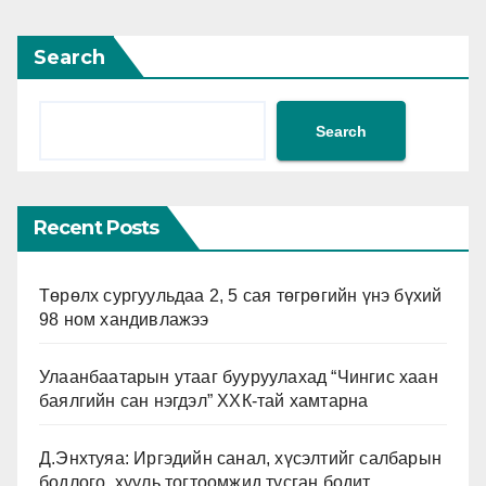
Search
Search
Recent Posts
Төрөлх сургуульдаа 2, 5 сая төгрөгийн үнэ бүхий
98 ном хандивлажээ
Улаанбаатарын утааг бууруулахад “Чингис хаан
баялгийн сан нэгдэл” ХХК-тай хамтарна
Д.Энхтуяа: Иргэдийн санал, хүсэлтийг салбарын
бодлого, хууль тогтоомжид тусган бодит