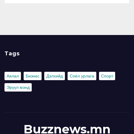
Tags
Аялал
Бизнес
Дэлхийд
Соёл урлага
Спорт
Эрүүл мэнд
Buzznews.mn