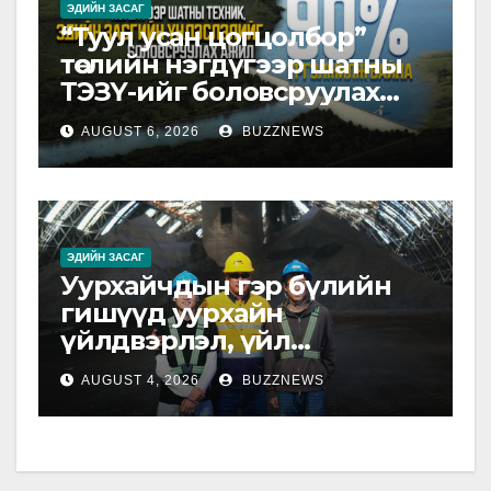
ЭДИЙН ЗАСАГ
“Туул усан цогцолбор”
төслийн нэгдүгээр шатны
ТЭЗҮ-ийг боловсруулах
ажил 90 хувийн
AUGUST 6, 2026
BUZZNEWS
гүйцэтгэлтэй байна
ЭДИЙН ЗАСАГ
Уурхайчдын гэр бүлийн
гишүүд уурхайн
үйлдвэрлэл, үйл
ажиллагаатай танилцлаа
AUGUST 4, 2026
BUZZNEWS