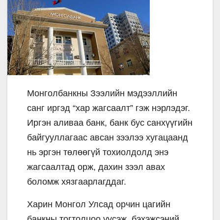
Монголбанкны Зээлийн мэдээллийн
санг иргэд “хар жагсаалт” гэж нэрлэдэг.
Иргэн аливаа банк, банк бус санхүүгийн
байгууллагаас авсан зээлээ хугацаанд
нь эргэн төлөөгүй тохиолдолд энэ
жагсаалтад орж, дахин зээл авах
боломж хязгаарлагддаг.
Харин Монгол Улсад орчин цагийн
банкны тогтолцоо үүсэж, бэхэжсэний