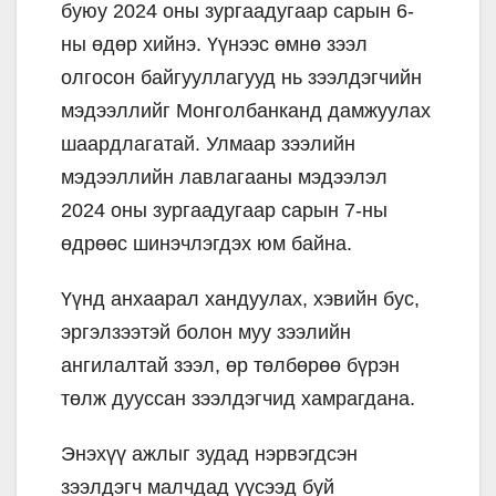
буюу 2024 оны зургаадугаар сарын 6-
ны өдөр хийнэ. Үүнээс өмнө зээл
олгосон байгууллагууд нь зээлдэгчийн
мэдээллийг Монголбанканд дамжуулах
шаардлагатай. Улмаар зээлийн
мэдээллийн лавлагааны мэдээлэл
2024 оны зургаадугаар сарын 7-ны
өдрөөс шинэчлэгдэх юм байна.
Үүнд анхаарал хандуулах, хэвийн бус,
эргэлзээтэй болон муу зээлийн
ангилалтай зээл, өр төлбөрөө бүрэн
төлж дууссан зээлдэгчид хамрагдана.
Энэхүү ажлыг зудад нэрвэгдсэн
зээлдэгч малчдад үүсээд буй