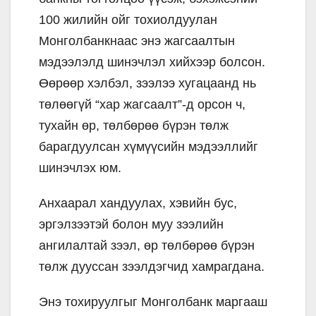
100 жилийн ойг тохиолдуулан
Монголбанкнаас энэ жагсаалтын
мэдээлэлд шинэчлэл хийхээр болсон.
Өөрөөр хэлбэл, зээлээ хугацаанд нь
төлөөгүй “хар жагсаалт”-д орсон ч,
тухайн өр, төлбөрөө бүрэн төлж
барагдуулсан хүмүүсийн мэдээллийг
шинэчлэх юм.
Анхаарал хандуулах, хэвийн бус,
эргэлзээтэй болон муу зээлийн
ангилалтай зээл, өр төлбөрөө бүрэн
төлж дууссан зээлдэгчид хамрагдана.
Энэ тохируулгыг Монголбанк маргааш