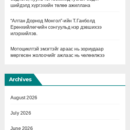
шийдэлд хүргэхийн төлөө ажиллана
“Алтан Дорнод Монгол”-ийн Т.Ганболд
Ерөнхийлөгчийн сонгуульд нэр дэвшихээ
илэрхийлэв.
Мотоциклтэй эмэгтэйг араас нь зориудаар
мөргөсөн жолоочийг ажлаас нь чөлөөлжээ
Archives
August 2026
July 2026
June 2026