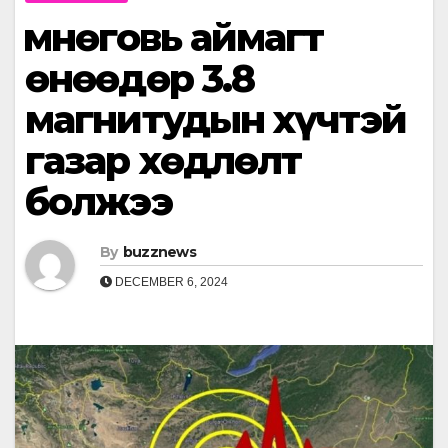
Өмнөговь аймагт
өнөөдөр 3.8
магнитудын хүчтэй
газар хөдлөлт
болжээ
By
buzznews
DECEMBER 6, 2024