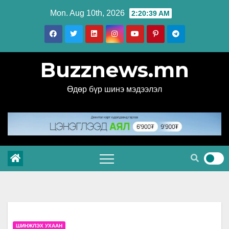
Skip
Mon. Aug 10th, 2026
2:20:40 AM
to
content
Buzznews.mn
Өдөр бүр шинэ мэдээлэл
ШИНЖЛЭХ УХААН