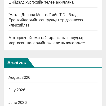
шийдэлд хүргэхийн төлөө ажиллана
“Алтан Дорнод Монгол”-ийн Т.Ганболд
Ерөнхийлөгчийн сонгуульд нэр дэвшихээ
илэрхийлэв.
Мотоциклтэй эмэгтэйг араас нь зориудаар
мөргөсөн жолоочийг ажлаас нь чөлөөлжээ
Archives
August 2026
July 2026
June 2026