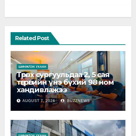
Related Post
ШИНЖЛЭХ УХААН
Төрөлх сургуульдаа 2, 5 сая
төгрөгийн үнэ бүхий 98 ном
хандивлажээ
AUGUST 7, 2026
BUZZNEWS
ШИНЖЛЭХ УХААН