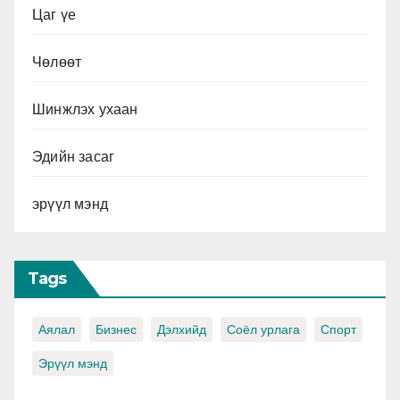
Цаг үе
Чөлөөт
Шинжлэх ухаан
Эдийн засаг
эрүүл мэнд
Tags
Аялал
Бизнес
Дэлхийд
Соёл урлага
Спорт
Эрүүл мэнд