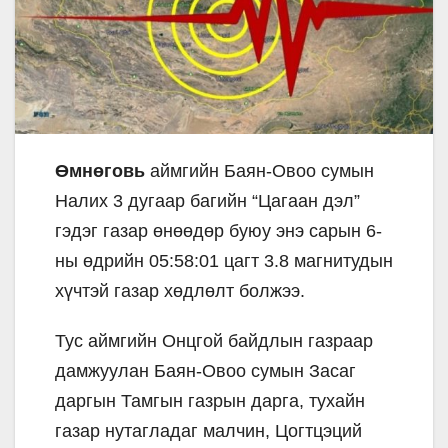
Өмнөговь
аймгийн Баян-Овоо сумын
Налих 3 дугаар багийн “Цагаан дэл”
гэдэг газар өнөөдөр буюу энэ сарын 6-
ны өдрийн 05:58:01 цагт 3.8 магнитудын
хүчтэй газар хөдлөлт болжээ.
Тус аймгийн Онцгой байдлын газраар
дамжуулан Баян-Овоо сумын Засаг
даргын Тамгын газрын дарга, тухайн
газар нутагладаг малчин, Цогтцэций