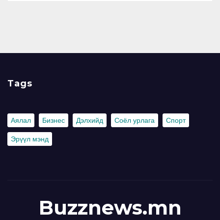
Tags
Аялал
Бизнес
Дэлхийд
Соёл урлага
Спорт
Эрүүл мэнд
Buzznews.mn