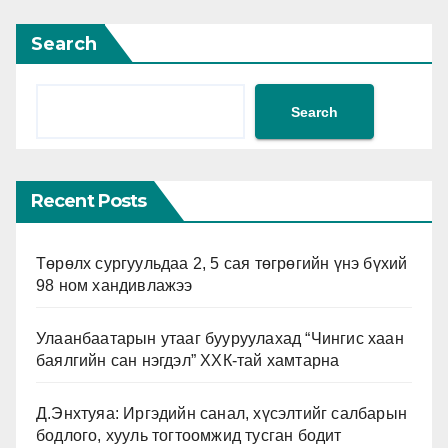
Search
Search
Recent Posts
Төрөлх сургуульдаа 2, 5 сая төгрөгийн үнэ бүхий
98 ном хандивлажээ
Улаанбаатарын утааг бууруулахад “Чингис хаан
баялгийн сан нэгдэл” ХХК-тай хамтарна
Д.Энхтуяа: Иргэдийн санал, хүсэлтийг салбарын
бодлого, хууль тогтоомжид тусган бодит