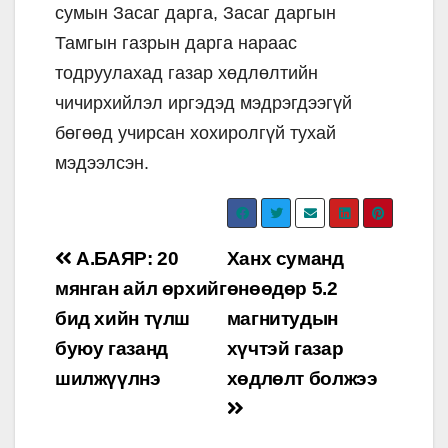
сумын Засаг дарга, Засаг даргын
Тамгын газрын дарга нараас
тодруулахад газар хөдлөлтийн
чичирхийлэл иргэдэд мэдрэгдээгүй
бөгөөд учирсан хохиролгүй тухай
мэдээлсэн.
Post
А.БАЯР: 20
Ханх суманд
navigation
мянган айл өрхийг
өнөөдөр 5.2
бид хийн түлш
магнитудын
буюу газанд
хүчтэй газар
шилжүүлнэ
хөдлөлт болжээ