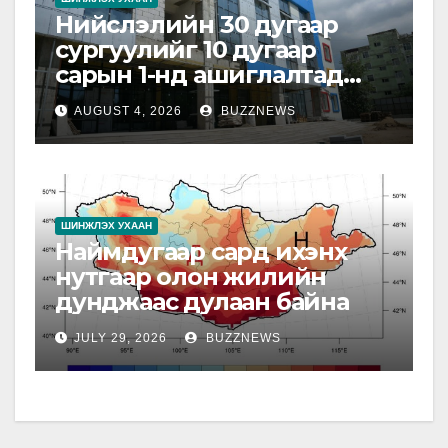
Нийслэлийн 30 дугаар
сургуулийг 10 дугаар
сарын 1-нд ашиглалтад
оруулна
AUGUST 4, 2026
BUZZNEWS
ШИНЖЛЭХ УХААН
Наймдугаар сард ихэнх
нутгаар олон жилийн
дунджаас дулаан байна
JULY 29, 2026
BUZZNEWS