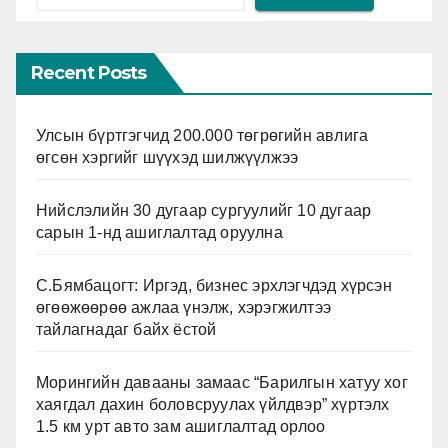
Recent Posts
Улсын бүртгэгчид 200.000 төгрөгийн авлига
өгсөн хэргийг шүүхэд шилжүүлжээ
Нийслэлийн 30 дугаар сургуулийг 10 дугаар
сарын 1-нд ашиглалтад оруулна
С.Бямбацогт: Иргэд, бизнес эрхлэгчдэд хүрсэн
өгөөжөөрөө ажлаа үнэлж, хэрэгжилтээ
тайлагнадаг байх ёстой
Морингийн давааны замаас “Барилгын хатуу хог
хаягдал дахин боловсруулах үйлдвэр” хүртэлх
1.5 км урт авто зам ашиглалтад орлоо