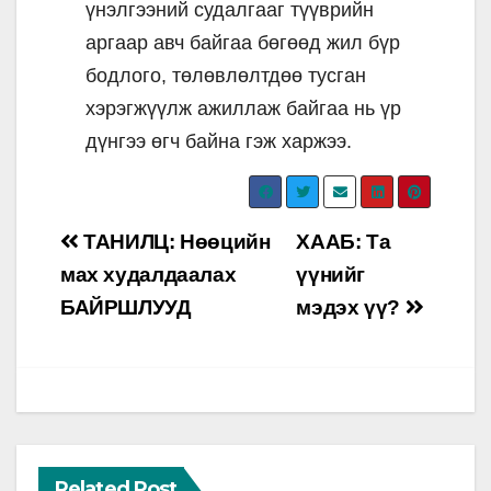
үнэлгээний судалгааг түүврийн
аргаар авч байгаа бөгөөд жил бүр
бодлого, төлөвлөлтдөө тусган
хэрэгжүүлж ажиллаж байгаа нь үр
дүнгээ өгч байна гэж харжээ.
Post
ТАНИЛЦ: Нөөцийн
ХААБ: Та
navigation
мах худалдаалах
үүнийг
БАЙРШЛУУД
мэдэх үү?
Related Post