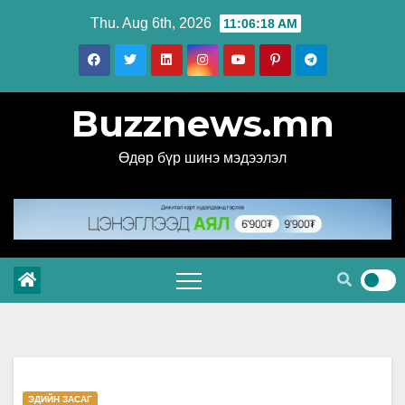
Skip
Thu. Aug 6th, 2026
11:06:19 AM
to
content
Buzznews.mn
Өдөр бүр шинэ мэдээлэл
ЭДИЙН ЗАСАГ