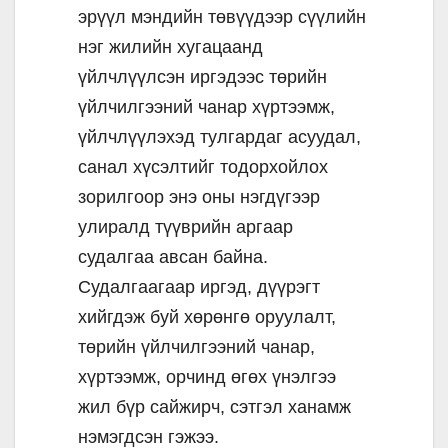
эрүүл мэндийн төвүүдээр сүүлийн
нэг жилийн хугацаанд
үйлчлүүлсэн иргэдээс төрийн
үйлчилгээний чанар хүртээмж,
үйлчлүүлэхэд тулгардаг асуудал,
санал хүсэлтийг тодорхойлох
зорилгоор энэ оны нэгдүгээр
улиралд түүврийн аргаар
судалгаа авсан байна.
Судалгаагаар иргэд, дүүрэгт
хийгдэж буй хөрөнгө оруулалт,
төрийн үйлчилгээний чанар,
хүртээмж, орчинд өгөх үнэлгээ
жил бүр сайжирч, сэтгэл ханамж
нэмэгдсэн гэжээ.