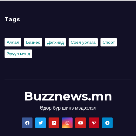
Tags
Аялал
Бизнес
Дэлхийд
Соёл урлага
Спорт
Эрүүл мэнд
Buzznews.mn
Өдөр бүр шинэ мэдээлэл