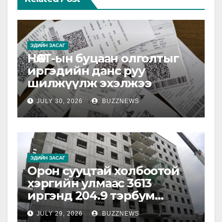
ЭДИЙН ЗАСАГ
НӨАТ-ын буцаан олголтыг
иргэдийн данс руу
шилжүүлж эхэлжээ
JULY 30, 2026
BUZZNEWS
ЭДИЙН ЗАСАГ
Орон сууцтай холбоотой
хэргийн улмаас 3613
иргэнд 204.9 тэрбум
төгрөгийн хохирол
JULY 29, 2026
BUZZNEWS
учирчээ