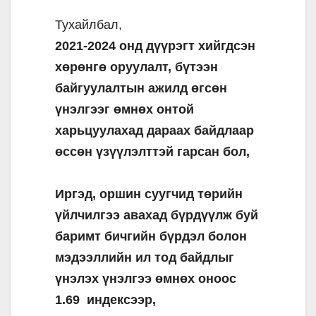
Тухайлбал,
2021-2024 онд дүүрэгт хийгдсэн
хөрөнгө оруулалт, бүтээн
байгуулалтын ажилд өгсөн
үнэлгээг өмнөх онтой
харьцуулахад дараах байдлаар
өссөн үзүүлэлттэй гарсан бол,
Иргэд, оршин суугчид төрийн
үйлчилгээ авахад бүрдүүлж буй
баримт бичгийн бүрдэл болон
мэдээллийн ил тод байдлыг
үнэлэх үнэлгээ өмнөх оноос
1.69 индексээр,