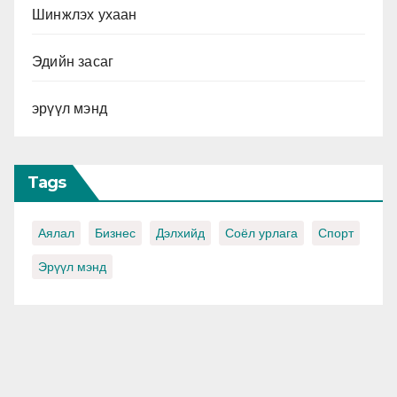
Шинжлэх ухаан
Эдийн засаг
эрүүл мэнд
Tags
Аялал
Бизнес
Дэлхийд
Соёл урлага
Спорт
Эрүүл мэнд