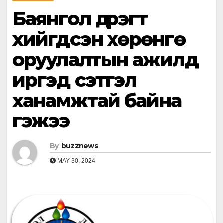
Баянгол дүүрэгт
хийгдсэн хөрөнгө
оруулалтын ажилд
иргэд сэтгэл
ханамжтай байна
гэжээ
By
buzznews
MAY 30, 2024